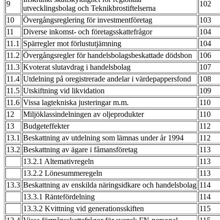
9
102
utvecklingsbolag och Teknikbrostiftelserna
10
Övergångsreglering för investmentföretag
103
11
Diverse inkomst- och företagsskattefrågor
104
11.1
Spärregler mot förlustutjämning
104
11.2
Övergångsregler för handelsbolagsbeskattade dödsbon
106
11.3
Kvoterat slutavdrag i handelsbolag
107
11.4
Utdelning på oregistrerade andelar i värdepappersfond
108
11.5
Utskiftning vid likvidation
109
11.6
Vissa lagtekniska justeringar m.m.
110
12
Miljöklassindelningen av oljeprodukter
110
13
Budgeteffekter
112
13.1
Beskattning av utdelning som lämnas under år 1994
112
13.2
Beskattning av ägare i fåmansföretag
113
13.2.1 Altemativregeln
113
13.2.2 Lönesummeregeln
113
13.3
Beskattning av enskilda näringsidkare och handelsbolag
114
13.3.1 Räntefördelning
114
13.3.2 Kvittning vid generationsskiften
115