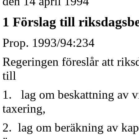
den 14 april 1994
1 Förslag till riksdagsb
Prop. 1993/94:234
Regeringen föreslår att riks
till
1. lag om beskattning av v
taxering,
2. lag om beräkning av kapi