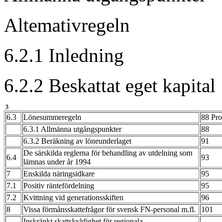
Altemativr
6.2.1 Inled
6.2.2 Beskattat 
6.3
Lönesummeregeln
88 Pro
6.3.1 Allmänna utgångspunkter
88
6.3.2 Beräkning av löneunderlaget
91
De särskilda reglerna för behandling av utdelning som
6.4
93
lämnas under år 1994
7
Enskilda näringsidkare
95
7.1
Positiv räntefördelning
95
7.2
Kvittning vid generationsskiften
96
8
Vissa förmånsskattefrågor för svensk FN-personal m.fl.
101
Inskränkt skattskyldighet för regionala