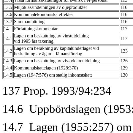
13.4
Vissa förmånsskattefrågor för svensk FN-personal
115
13.5
Miljöklassindelningen av oljeprodukter
116
13.6
Kommunalekonomiska effekter
116
13.7
Sammanfattning
116
14
Författningskommentar
117
Lagen om beskattning av vinstutdelning
14.1
117
vid 1995 års taxering
Lagen om beräkning av kapitalunderlaget vid
14.2
123
beskattning av ägare i fåmansföretag
14.3
Lagen om beskattning av viss vidareutdelning
126
14.4
Kommunalskattelagen (1928:370)
129
14.5
Lagen (1947:576) om statlig inkomstskatt
130
137 Prop. 1993/94:234
14.6 Uppbördslagen (1953
14.7 Lagen (1955:257) om i