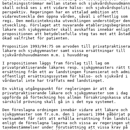
betalningsströmmar mellan staten och sjukvårdshuvudmänn
skall också ses i ett vidare hälso- och sjukvårdspoliti
perspektiv. Regeringen har en uttalad ambition att

vidareutveckla den öppna vården, såväl i offentlig som 
regi. Den medicintekniska utvecklingen understödjer den
utveckling. Förslaget att nuvarande etableringsbegränsn
läkare och sjukgymnaster skall avskaffas innebär enligt

propositionen att betydelsefulla steg tas mot att åstad
ökad valfrihet för patienten.
Proposition 1993/94:75 om arvoden till privatpraktisera
läkare och sjukgymnaster samt vissa ersättningar till

sjukvårdshuvudmännen m.m. i huvuddrag
I propositionen läggs fram förslag till lag om

privatpraktiserande läkares resp. sjukgymnasters rätt t
ersättning från ett av landstingen finansierat och admi
offentligt ersättningssystem för hälso- och sjukvård i 
vårdavtal inte har träffats med landstinget.
En viktig utgångspunkt för regleringen är att de

privatpraktiserande läkare och sjukgymnaster som i dag 
uppförda på förteckning hos allmän försäkringskassa uta
särskild prövning skall gå in i det nya systemet.
Den föreslagna ordningen innebär vidare att läkare och

sjukgymnaster som fr.o.m. den 1 januari 1994 påbörjat p
verksamhet får rätt att erhålla ersättning från landsti
enligt de föreslagna lagarna och vissa av regeringen ut
taxebestämmelser under förutsättning att vissa krav på 