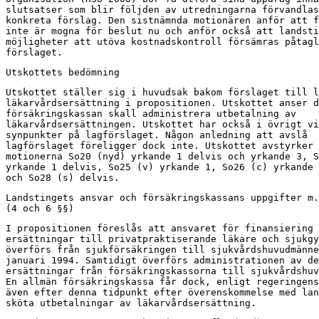
slutsatser som blir följden av utredningarna förvandlas
konkreta förslag. Den sistnämnda motionären anför att f
inte är mogna för beslut nu och anför också att landsti
möjligheter att utöva kostnadskontroll försämras påtagl
förslaget.
Utskottets bedömning
Utskottet ställer sig i huvudsak bakom förslaget till l
läkarvårdsersättning i propositionen. Utskottet anser d
försäkringskassan skall administrera utbetalning av

läkarvårdsersättningen. Utskottet har också i övrigt vi
synpunkter på lagförslaget. Någon anledning att avslå

lagförslaget föreligger dock inte. Utskottet avstyrker 
motionerna So20 (nyd) yrkande 1 delvis och yrkande 3, S
yrkande 1 delvis, So25 (v) yrkande 1, So26 (c) yrkande 
och So28 (s) delvis.
Landstingets ansvar och försäkringskassans uppgifter m.
(4 och 6 §§)
I propositionen föreslås att ansvaret för finansiering 
ersättningar till privatpraktiserande läkare och sjukgy
överförs från sjukförsäkringen till sjukvårdshuvudmänne
januari 1994. Samtidigt överförs administrationen av de
ersättningar från försäkringskassorna till sjukvårdshuv
En allmän försäkringskassa får dock, enligt regeringens
även efter denna tidpunkt efter överenskommelse med lan
sköta utbetalningar av läkarvårdsersättning.