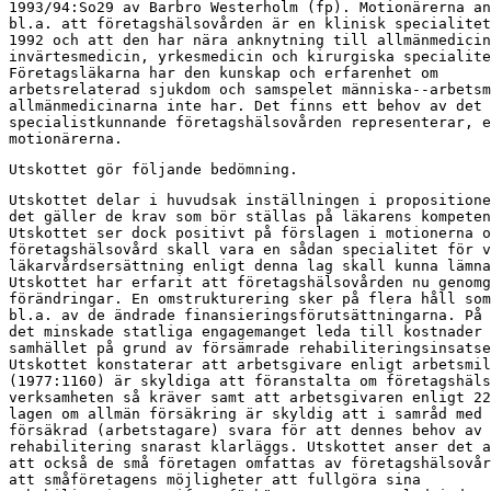
1993/94:So29 av Barbro Westerholm (fp). Motionärerna an
bl.a. att företagshälsovården är en klinisk specialitet
1992 och att den har nära anknytning till allmänmedicin
invärtesmedicin, yrkesmedicin och kirurgiska specialite
Företagsläkarna har den kunskap och erfarenhet om

arbetsrelaterad sjukdom och samspelet människa--arbetsm
allmänmedicinarna inte har. Det finns ett behov av det

specialistkunnande företagshälsovården representerar, e
motionärerna.
Utskottet gör följande bedömning.
Utskottet delar i huvudsak inställningen i propositione
det gäller de krav som bör ställas på läkarens kompeten
Utskottet ser dock positivt på förslagen i motionerna o
företagshälsovård skall vara en sådan specialitet för v
läkarvårdsersättning enligt denna lag skall kunna lämna
Utskottet har erfarit att företagshälsovården nu genomg
förändringar. En omstrukturering sker på flera håll som
bl.a. av de ändrade finansieringsförutsättningarna. På 
det minskade statliga engagemanget leda till kostnader 
samhället på grund av försämrade rehabiliteringsinsatse
Utskottet konstaterar att arbetsgivare enligt arbetsmil
(1977:1160) är skyldiga att föranstalta om företagshäls
verksamheten så kräver samt att arbetsgivaren enligt 22
lagen om allmän försäkring är skyldig att i samråd med 
försäkrad (arbetstagare) svara för att dennes behov av

rehabilitering snarast klarläggs. Utskottet anser det a
att också de små företagen omfattas av företagshälsovår
att småföretagens möjligheter att fullgöra sina
