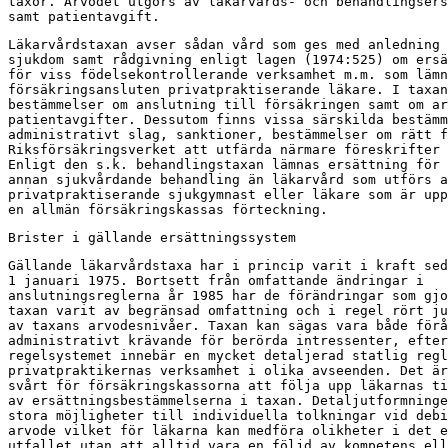
taxor. Arvodet utgörs av läkarvårds- och behandlingsers
samt patientavgift.
Läkarvårdstaxan avser sådan vård som ges med anledning 
sjukdom samt rådgivning enligt lagen (1974:525) om ersä
för viss födelsekontrollerande verksamhet m.m. som lämn
försäkringsansluten privatpraktiserande läkare. I taxan
bestämmelser om anslutning till försäkringen samt om ar
patientavgifter. Dessutom finns vissa särskilda bestämm
administrativt slag, sanktioner, bestämmelser om rätt f
Riksförsäkringsverket att utfärda närmare föreskrifter 
Enligt den s.k. behandlingstaxan lämnas ersättning för

annan sjukvårdande behandling än läkarvård som utförs a
privatpraktiserande sjukgymnast eller läkare som är upp
en allmän försäkringskassas förteckning.
Brister i gällande ersättningssystem
Gällande läkarvårdstaxa har i princip varit i kraft sed
1 januari 1975. Bortsett från omfattande ändringar i

anslutningsreglerna år 1985 har de förändringar som gjo
taxan varit av begränsad omfattning och i regel rört ju
av taxans arvodesnivåer. Taxan kan sägas vara både förå
administrativt krävande för berörda intressenter, efter
regelsystemet innebär en mycket detaljerad statlig regl
privatpraktikernas verksamhet i olika avseenden. Det är
svårt för försäkringskassorna att följa upp läkarnas ti
av ersättningsbestämmelserna i taxan. Detaljutformninge
stora möjligheter till individuella tolkningar vid debi
arvode vilket för läkarna kan medföra olikheter i det e
utfallet utan att alltid vara en följd av kompetens ell