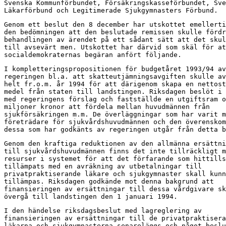
Svenska Kommunförbundet, Försäkringskasseförbundet, Sve
Läkarförbund och Legitimerade Sjukgymnasters Förbund.
Genom ett beslut den 8 december har utskottet emellerti
den bedömningen att den beslutade remissen skulle fördr
behandlingen av ärendet på ett sådant sätt att det skul
till avsevärt men. Utskottet har därvid som skäl för at
socialdemokraternas begäran anfört följande.
I kompletteringspropositionen för budgetåret 1993/94 av
regeringen bl.a. att skatteutjämningsavgiften skulle av
helt fr.o.m. år 1994 för att därigenom skapa en nettost
medel från staten till landstingen. Riksdagen beslöt i 
med regeringens förslag och fastställde en utgiftsram o
miljoner kronor att fördela mellan huvudmännen från

sjukförsäkringen m.m. De överläggningar som har varit m
företrädare för sjukvårdshuvudmännen och den överenskom
dessa som har godkänts av regeringen utgår från detta b
Genom den kraftiga reduktionen av den allmänna ersättni
till sjukvårdshuvudmännen finns det inte tillräckligt m
resurser i systemet för att det förfarande som hittills
tillämpats med en avräkning av utbetalningar till

privatpraktiserande läkare och sjukgymnaster skall kunn
tillämpas. Riksdagen godkände mot denna bakgrund att

finansieringen av ersättningar till dessa vårdgivare sk
övergå till landstingen den 1 januari 1994.
I den händelse riksdagsbeslut med lagreglering av

finansieringen av ersättningar till de privatpraktisera
läkarna och sjukgymnasterna senareläggs och något beslu