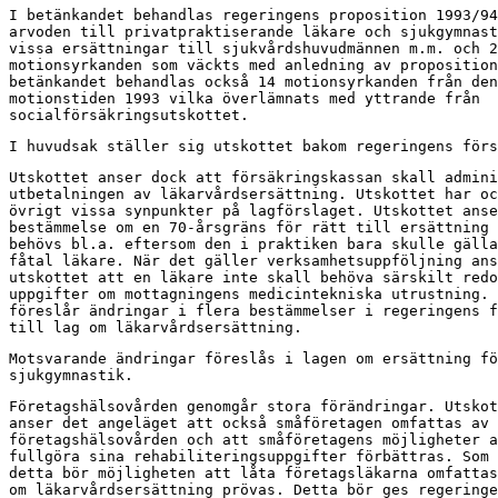
I betänkandet behandlas regeringens proposition 1993/94
arvoden till privatpraktiserande läkare och sjukgymnast
vissa ersättningar till sjukvårdshuvudmännen m.m. och 2
motionsyrkanden som väckts med anledning av proposition
betänkandet behandlas också 14 motionsyrkanden från den
motionstiden 1993 vilka överlämnats med yttrande från

socialförsäkringsutskottet.
I huvudsak ställer sig utskottet bakom regeringens förs
Utskottet anser dock att försäkringskassan skall admini
utbetalningen av läkarvårdsersättning. Utskottet har oc
övrigt vissa synpunkter på lagförslaget. Utskottet anse
bestämmelse om en 70-årsgräns för rätt till ersättning 
behövs bl.a. eftersom den i praktiken bara skulle gälla
fåtal läkare. När det gäller verksamhetsuppföljning ans
utskottet att en läkare inte skall behöva särskilt redo
uppgifter om mottagningens medicintekniska utrustning. 
föreslår ändringar i flera bestämmelser i regeringens f
till lag om läkarvårdsersättning.
Motsvarande ändringar föreslås i lagen om ersättning fö
sjukgymnastik.
Företagshälsovården genomgår stora förändringar. Utskot
anser det angeläget att också småföretagen omfattas av

företagshälsovården och att småföretagens möjligheter a
fullgöra sina rehabiliteringsuppgifter förbättras. Som 
detta bör möjligheten att låta företagsläkarna omfattas
om läkarvårdsersättning prövas. Detta bör ges regeringe