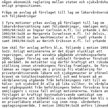
någon ekonomisk reglering mellan staten och sjukvårdshu
enligt propositionen.
Fråga om avslag på förslaget till lag om läkarvårdsersä
och följdändringar
I fyra motioner yrkas avslag på förslaget till lag om

läkarvårdsersättning samt följdändringar, nämligen moti
1993/94:So22 av Ingvar Carlsson m.fl. (s) yrkande 1 del
1993/94:So28 av Margareta Israelsson m.fl. (s) delvis,

1993/94:So20 av Ian Wachtmeister m.fl. (nyd) yrkande 1 
samt 1993/94:So25 av Berith Eriksson m.fl. (v) yrkande 
Som skäl för avslag anförs bl.a. följande i motion 1993
So22. Enligt motionärerna är det djupt olyckligt att

regeringen, utan att avvakta pågående utredningsarbete 
2000, lägger förslag som så radikalt förändrar förutsät
på området. De motsätter sig därför kraftigt att riksda
ställning innan utredningens förslag framlagts. De förs
lämnas av regeringen om i princip fri etablering för

privatpraktiserande läkare och sjukgymnaster är oförenl
kravet om totalkostnadskontroll och med kravet på en

vårdplanering utgående från befolkningens rätt till en 
hälso- och sjukvård åt alla på lika villkor. En vårdpla
med utgångspunkt från befolkningens behov försvåras kra
omöjliggörs i vissa fall enligt motionärerna. Vidare an
förslaget är kraftigt kostnadsdrivande samtidigt som

svårigheterna att bibehålla vissa vårdenheter kan bli s
en privatläkare etablerar sig inom resp. vårdenhets

upptagningsområde. I motion 1993/94:So28 anförs liknand