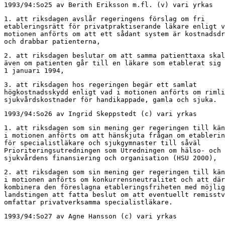
1993/94:So25 av Berith Eriksson m.fl. (v) vari yrkas
1. att riksdagen avslår regeringens förslag om fri

etableringsrätt för privatpraktiserande läkare enligt v
motionen anförts om att ett sådant system är kostnadsdr
och drabbar patienterna,
2. att riksdagen beslutar om att samma patienttaxa skal
även om patienten går till en läkare som etablerat sig 
1 januari 1994,
3. att riksdagen hos regeringen begär ett samlat

högkostnadsskydd enligt vad i motionen anförts om rimli
sjukvårdskostnader för handikappade, gamla och sjuka.
1993/94:So26 av Ingrid Skeppstedt (c) vari yrkas
1. att riksdagen som sin mening ger regeringen till kän
i motionen anförts om att hänskjuta frågan om etablerin
för specialistläkare och sjukgymnaster till såväl

Prioriteringsutredningen som Utredningen om hälso- och

sjukvårdens finansiering och organisation (HSU 2000),
2. att riksdagen som sin mening ger regeringen till kän
i motionen anförts om konkurrensneutralitet och att där
kombinera den föreslagna etableringsfriheten med möjlig
landstingen att fatta beslut om att eventuellt remisstv
omfattar privatverksamma specialistläkare.
1993/94:So27 av Agne Hansson (c) vari yrkas