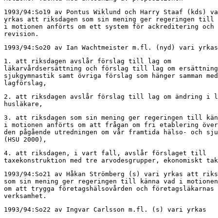
1993/94:So19 av Pontus Wiklund och Harry Staaf (kds) va
yrkas att riksdagen som sin mening ger regeringen till 
i motionen anförts om ett system för ackreditering och 
revision.
1993/94:So20 av Ian Wachtmeister m.fl. (nyd) vari yrkas
1. att riksdagen avslår förslag till lag om

läkarvårdsersättning och förslag till lag om ersättning
sjukgymnastik samt övriga förslag som hänger samman med
lagförslag,
2. att riksdagen avslår förslag till lag om ändring i l
husläkare,
3. att riksdagen som sin mening ger regeringen till kän
i motionen anförts om att frågan om fri etablering över
den pågående utredningen om vår framtida hälso- och sju
(HSU 2000),
4. att riksdagen, i vart fall, avslår förslaget till

taxekonstruktion med tre arvodesgrupper, ekonomiskt tak
1993/94:So21 av Håkan Strömberg (s) vari yrkas att riks
som sin mening ger regeringen till känna vad i motionen
om att trygga företagshälsovården och företagsläkarnas

verksamhet.
1993/94:So22 av Ingvar Carlsson m.fl. (s) vari yrkas