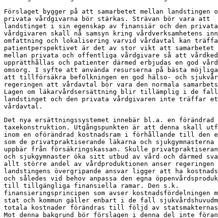
Förslaget bygger på att samarbetet mellan landstingen o
privata vårdgivarna bör stärkas. Strävan bör vara att

landstinget i sin egenskap av finansiär och den privata

vårdgivaren skall nå samsyn kring vårdverksamhetens inn
omfattning och lokalisering varvid vårdavtal kan träffa
patientperspektivet är det av stor vikt att samarbetet 
mellan privata och offentliga vårdgivare så att vårdked
upprätthållas och patienter därmed erbjudas en god vård
omsorg. I syfte att använda resurserna på bästa möjliga
att tillförsäkra befolkningen en god hälso- och sjukvår
regeringen att vårdavtal bör vara den normala samarbets
Lagen om läkarvårdsersättning blir tillämplig i de fall

landstinget och den privata vårdgivaren inte träffar et
vårdavtal.
Det nya ersättningssystemet innebär bl.a. en förändrad

taxekonstruktion. Utgångspunkten är att denna skall utf
inom en oförändrad kostnadsram i förhållande till den e
som de privatpraktiserande läkarna och sjukgymnasterna 
uppbär från försäkringskassan. Skulle privatpraktiseran
och sjukgymnaster öka sitt utbud av vård och därmed sva
allt större andel av vårdproduktionen anser regeringen 
landstingens övergripande ansvar ligger att ha kostnads
och således vid behov anpassa den egna öppenvårdsproduk
till tillgängliga finansiella ramar. Den s.k.

finansieringsprincipen som avser kostnadsfördelningen m
stat och kommun gäller enbart i de fall sjukvårdshuvudm
totala kostnader förändras till följd av statsmakternas
Mot denna bakgrund bör förslagen i denna del inte föran