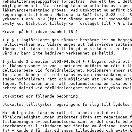
rehabiliteringsuppgifter förbättras. Som ett led i dett
möjligheten att låta företagsläkarna omfattas av lagen 
läkarvårdsersättning prövas. Vad utskottet nu anfört bö
regeringen till känna. Motionerna So21 (s), So23 (c), S
yrkande 1 och So29 (fp) får därmed anses tillgodosedda 
avstyrks. Utskottet tillstyrker förslaget till 7 § i la
Kravet på heltidsverksamhet (8 §)
I 8 § i lagförslaget ges närmare bestämmelser om begrep
heltidsverksamhet. Vidare anges att läkarvårdsersättnin
lämnas till läkare som till följd av sjukdom eller ledi
vård av barn inte bedriver verksamhet på heltid.
I yrkande 3 i motion 1993/94:So24 (m) begärs också ett

tillkännagivande om vad i motionen anförts om rätt till

deltidsarbete vid föräldraledighet. Motionären anser at
förslaget kommer att medföra avsevärda inskränkningar i

småbarnsföräldrars rätt och möjlighet att verka med stö
lagen. Motionären anser att bestämmelserna om läkares r
arbeta deltid vid föräldraledighet måste uttryckas tydl
Utskottet gör följande bedömning.
Utskottet tillstyrker regeringens förslag till lydelse 
När det gäller läkares rätt att arbeta deltid vid

föräldraledighet utgår utskottet ifrån att regeringen f
tillämpningen av bestämmelserna samt om det skulle behö
återkommer till riksdagen med förslag om ändring. Motio
(m) yrkande 3 får därmed anses tillgodosedd och avstyrk