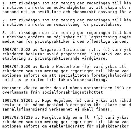
1. att riksdagen som sin mening ger regeringen till kän
i motionen anförts om nödvändigheten av att skapa ett r
samband mellan beställare och ekonomiskt ansvarig för v
2. att riksdagen som sin mening ger regeringen till kän
i motionen anförts om remisstvång för privatläkare,
3. att riksdagen som sin mening ger regeringen till kän
i motionen anförts om möjlighet till lagstiftning angåe
medverkan för privatpraktiker i den offentliga vården.
1993/94:So28 av Margareta Israelsson m.fl. (s) vari yrk
riksdagen beslutar avslå proposition 1993/94:75 vad avs
etablering av privatpraktiserande vårdgivare.
1993/94:So29 av Barbro Westerholm (fp) vari yrkas att

riksdagen som sin mening ger regeringen till känna vad 
motionen anförts om att specialiteten företagshälsovård
omfattas av rätten till läkarvårdsersättning.
Motioner väckta under den allmänna motionstiden 1993 oc
överlämnats från socialförsäkringsutskottet
1992/93:Sf201 av Hugo Hegeland (m) vari yrkas att riksd
beslutar att någon bestämd åldersgräns för läkare som d
samhällsfinansierad verksamhet ej skall finnas.
1992/93:Sf230 av Margitta Edgren m.fl. (fp) vari yrkas 
riksdagen som sin mening ger regeringen till känna vad 
motionen anförts om etableringsrätt för sjuksköterskor 