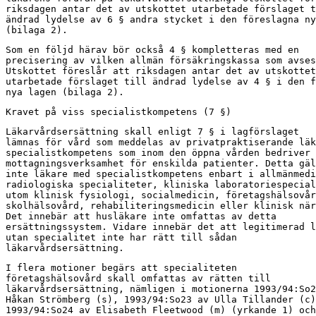
riksdagen antar det av utskottet utarbetade förslaget t
ändrad lydelse av 6 § andra stycket i den föreslagna ny
(bilaga 2).
Som en följd härav bör också 4 § kompletteras med en

precisering av vilken allmän försäkringskassa som avses
Utskottet föreslår att riksdagen antar det av utskottet

utarbetade förslaget till ändrad lydelse av 4 § i den f
nya lagen (bilaga 2).
Kravet på viss specialistkompetens (7 §)
Läkarvårdsersättning skall enligt 7 § i lagförslaget

lämnas för vård som meddelas av privatpraktiserande läk
specialistkompetens som inom den öppna vården bedriver

mottagningsverksamhet för enskilda patienter. Detta gäl
inte läkare med specialistkompetens enbart i allmänmedi
radiologiska specialiteter, kliniska laboratoriespecial
utom klinisk fysiologi, socialmedicin, företagshälsovår
skolhälsovård, rehabiliteringsmedicin eller klinisk när
Det innebär att husläkare inte omfattas av detta

ersättningssystem. Vidare innebär det att legitimerad l
utan specialitet inte har rätt till sådan

läkarvårdsersättning.
I flera motioner begärs att specialiteten

företagshälsovård skall omfattas av rätten till

läkarvårdsersättning, nämligen i motionerna 1993/94:So2
Håkan Strömberg (s), 1993/94:So23 av Ulla Tillander (c)
1993/94:So24 av Elisabeth Fleetwood (m) (yrkande 1) och
