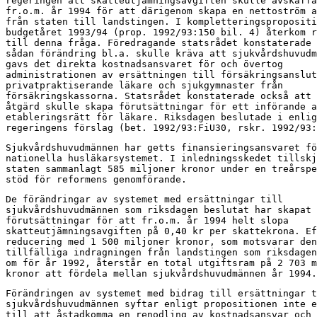
regeringen att skatteutjämningsavgiften skulle avskaffa
fr.o.m. år 1994 för att därigenom skapa en nettoström a
från staten till landstingen. I kompletteringspropositi
budgetåret 1993/94 (prop. 1992/93:150 bil. 4) återkom r
till denna fråga. Föredragande statsrådet konstaterade 
sådan förändring bl.a. skulle kräva att sjukvårdshuvudm
gavs det direkta kostnadsansvaret för och övertog

administrationen av ersättningen till försäkringsanslut
privatpraktiserande läkare och sjukgymnaster från

försäkringskassorna. Statsrådet konstaterade också att 
åtgärd skulle skapa förutsättningar för ett införande a
etableringsrätt för läkare. Riksdagen beslutade i enlig
regeringens förslag (bet. 1992/93:FiU30, rskr. 1992/93:
Sjukvårdshuvudmännen har getts finansieringsansvaret fö
nationella husläkarsystemet. I inledningsskedet tillskj
staten sammanlagt 585 miljoner kronor under en treårspe
stöd för reformens genomförande.
De förändringar av systemet med ersättningar till

sjukvårdshuvudmännen som riksdagen beslutat har skapat

förutsättningar för att fr.o.m. år 1994 helt slopa

skatteutjämningsavgiften på 0,40 kr per skattekrona. Ef
reducering med 1 500 miljoner kronor, som motsvarar den

tillfälliga indragningen från landstingen som riksdagen
om för år 1992, återstår en total utgiftsram på 2 703 m
kronor att fördela mellan sjukvårdshuvudmännen år 1994.
Förändringen av systemet med bidrag till ersättningar t
sjukvårdshuvudmännen syftar enligt propositionen inte e
till att åstadkomma en renodling av kostnadsansvar och
