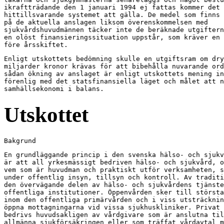
ikraftträdande den 1 januari 1994 ej fattas kommer det

hittillsvarande systemet att gälla. De medel som finns 
på de aktuella anslagen liksom överenskommelsen med

sjukvårdshuvudmännen täcker inte de beräknade utgiftern
en olöst finansieringssituation uppstår, som kräver en 
före årsskiftet.
Enligt utskottets bedömning skulle en utgiftsram om dry
miljarder kronor krävas för att bibehålla nuvarande ord
sådan ökning av anslaget är enligt utskottets mening in
förenlig med det statsfinansiella läget och målet att n
samhällsekonomi i balans.
Utskottet
Bakgrund
En grundläggande princip i den svenska hälso- och sjukv
är att all yrkesmässigt bedriven hälso- och sjukvård, o
vem som är huvudman och praktiskt utför verksamheten, s
under offentlig insyn, tillsyn och kontroll. Av traditi
den övervägande delen av hälso- och sjukvårdens tjänste
offentliga institutioner. Öppenvården sker till största
inom den offentliga primärvården och i viss utsträcknin
öppna mottagningarna vid vissa sjukhuskliniker. Privat 
bedrivs huvudsakligen av vårdgivare som är anslutna til
allmänna sjukförsäkringen eller som träffat vårdavtal m