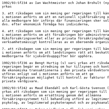
1992/93:Sf234 av Ian Wachtmeister och Johan Brohult (ny
yrkas
3. att riksdagen som sin mening ger regeringen till kän
i motionen anförts om att en nationell sjukförsäkring o
alla medborgare bör införas där finansieringen sker sol
dvs. efter ekonomisk förmåga hos individerna,
4. att riksdagen som sin mening ger regeringen till kän
i motionen anförts om att försäkringen bör administrera
Riksförsäkringsverket eller av privata försäkringsbolag
verksamhetsmässigt kontrolleras av en oberoende organis
7. att riksdagen som sin mening ger regeringen till kän
i motionen anförts om att landstingens rätt att beskatt
medborgarna för sjukvårdsuppgifter bör upphöra.
1992/93:Sf236 av Bengt Hurtig (v) vari yrkas att riksda
regeringen begär en utredning om hur tillsynen och kont
de ekonomiska transaktionerna i den privata vårdsektorn
utföras enligt vad i motionen anförts om att ge

försäkringskassan möjlighet till kontroll av fakturor f
privata vårdgivare.
1992/93:Sf242 av Maud Ekendahl och Karl-Gösta Svenson (
yrkas att riksdagen som sin mening ger regeringen till 
i motionen anförts om ersättning genom det allmänna

försäkringssystemet till behandling utförd av legitimer
psykolog, av legitimerad psykoterapeut och av psykoanal