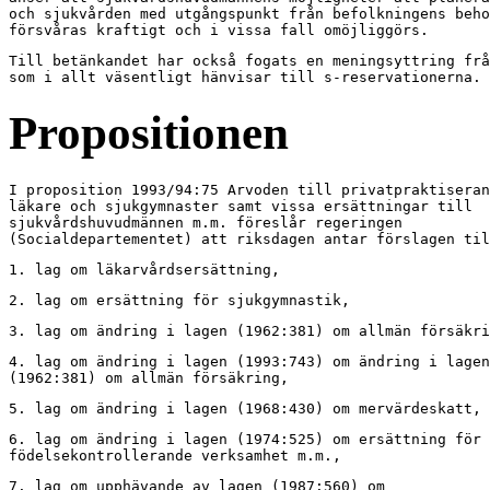
och sjukvården med utgångspunkt från befolkningens beho
försvåras kraftigt och i vissa fall omöjliggörs.
Till betänkandet har också fogats en meningsyttring frå
som i allt väsentligt hänvisar till s-reservationerna.
Propositionen
I proposition 1993/94:75 Arvoden till privatpraktiseran
läkare och sjukgymnaster samt vissa ersättningar till

sjukvårdshuvudmännen m.m. föreslår regeringen

(Socialdepartementet) att riksdagen antar förslagen til
1. lag om läkarvårdsersättning,
2. lag om ersättning för sjukgymnastik,
3. lag om ändring i lagen (1962:381) om allmän försäkri
4. lag om ändring i lagen (1993:743) om ändring i lagen

(1962:381) om allmän försäkring,
5. lag om ändring i lagen (1968:430) om mervärdeskatt,
6. lag om ändring i lagen (1974:525) om ersättning för 
födelsekontrollerande verksamhet m.m.,
7. lag om upphävande av lagen (1987:560) om
