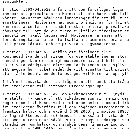
synpunkter.
I motion 1993/94:So20 anförs att den föreslagna lagen

innebär att privatläkarna kommer att bli hänvisade till
värste konkurrent nämligen landstinget för att få ut si
ersättningar. Motionärerna, som i princip är för fri et
kan inte acceptera en landstingskontrollerad privatläka
hänvisar till att de vid flera tillfällen föreslagit at
landstingen skall läggas ned. Motionärerna anser att

försäkringskassorna bör fortsätta att administrera ersä
till privatläkarna och de privata sjukgymnasterna.
I motion 1993/94:So25 anförs att förslaget blir

kostnadsdrivande och risken för överetablering är stor.

Landstingen kommer, enligt motionärerna, att helt bli i
på privata vårdgivare eftersom landstingen inte själva 
att avgöra hur mycket medel de vill avsätta till privat
utan måste betala om de föreslagna villkoren är uppfyll
I två motionsyrkanden tas frågan om att hänskjuta fråga
fri etablering till sittande utredningar upp.
I motion 1993/94:So20 av Ian Wachtmeister m.fl. (nyd)

hemställs  (yrkande 3) att riksdagen som sin mening ger

regeringen till känna vad i motionen anförts om att frå
fri etablering överförs till den pågående utredningen o
framtida hälso- och sjukvård (HSU 2000). I motion 1993/
av Ingrid Skeppstedt (c) hemställs också att (yrkande 1
sittande utredningar såväl Prioriteringsutredningen som

Utredningen om hälso- och sjukvårdens finansiering och

organisation (HSU 2000) bör få utföra sina uppdrag inna