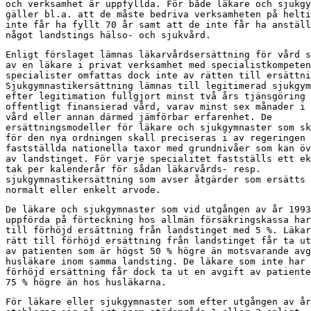
och verksamhet är uppfyllda. För både läkare och sjukgy
gäller bl.a. att de måste bedriva verksamheten på helti
inte får ha fyllt 70 år samt att de inte får ha anställ
något landstings hälso- och sjukvård.
Enligt förslaget lämnas läkarvårdsersättning för vård s
av en läkare i privat verksamhet med specialistkompeten
specialister omfattas dock inte av rätten till ersättni
Sjukgymnastikersättning lämnas till legitimerad sjukgym
efter legitimation fullgjort minst två års tjänsgöring 
offentligt finansierad vård, varav minst sex månader i 
vård eller annan därmed jämförbar erfarenhet. De

ersättningsmodeller för läkare och sjukgymnaster som sk
för den nya ordningen skall preciseras i av regeringen

fastställda nationella taxor med grundnivåer som kan öv
av landstinget. För varje specialitet fastställs ett ek
tak per kalenderår för sådan läkarvårds- resp.

sjukgymnastikersättning som avser åtgärder som ersätts 
normalt eller enkelt arvode.
De läkare och sjukgymnaster som vid utgången av år 1993
uppförda på förteckning hos allmän försäkringskassa har
till förhöjd ersättning från landstinget med 5 %. Läkar
rätt till förhöjd ersättning från landstinget får ta ut
av patienten som är högst 50 % högre än motsvarande avg
husläkare inom samma landsting. De läkare som inte har 
förhöjd ersättning får dock ta ut en avgift av patiente
75 % högre än hos husläkarna.
För läkare eller sjukgymnaster som efter utgången av år