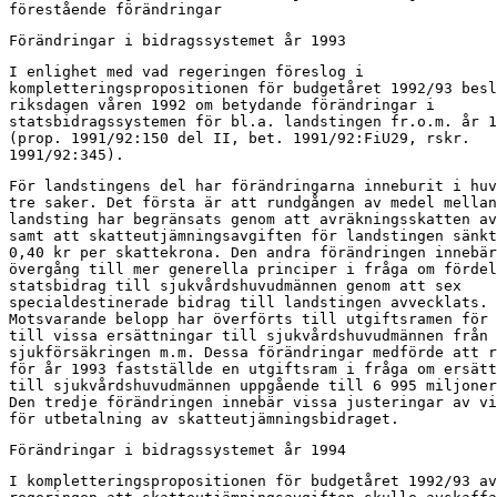
förestående förändringar
Förändringar i bidragssystemet år 1993
I enlighet med vad regeringen föreslog i

kompletteringspropositionen för budgetåret 1992/93 besl
riksdagen våren 1992 om betydande förändringar i

statsbidragssystemen för bl.a. landstingen fr.o.m. år 1
(prop. 1991/92:150 del II, bet. 1991/92:FiU29, rskr.

1991/92:345).
För landstingens del har förändringarna inneburit i huv
tre saker. Det första är att rundgången av medel mellan
landsting har begränsats genom att avräkningsskatten av
samt att skatteutjämningsavgiften för landstingen sänkt
0,40 kr per skattekrona. Den andra förändringen innebär
övergång till mer generella principer i fråga om fördel
statsbidrag till sjukvårdshuvudmännen genom att sex

specialdestinerade bidrag till landstingen avvecklats.

Motsvarande belopp har överförts till utgiftsramen för 
till vissa ersättningar till sjukvårdshuvudmännen från

sjukförsäkringen m.m. Dessa förändringar medförde att r
för år 1993 fastställde en utgiftsram i fråga om ersätt
till sjukvårdshuvudmännen uppgående till 6 995 miljoner
Den tredje förändringen innebär vissa justeringar av vi
för utbetalning av skatteutjämningsbidraget.
Förändringar i bidragssystemet år 1994
I kompletteringspropositionen för budgetåret 1992/93 av