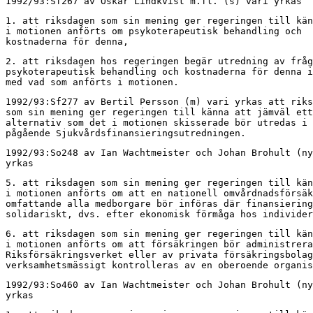
1992/93:Sf267 av Oskar Lindkvist m.fl. (s) vari yrkas
1. att riksdagen som sin mening ger regeringen till kän
i motionen anförts om psykoterapeutisk behandling och

kostnaderna för denna,
2. att riksdagen hos regeringen begär utredning av fråg
psykoterapeutisk behandling och kostnaderna för denna i
med vad som anförts i motionen.
1992/93:Sf277 av Bertil Persson (m) vari yrkas att riks
som sin mening ger regeringen till känna att jämväl ett

alternativ som det i motionen skisserade bör utredas i 
pågående Sjukvårdsfinansieringsutredningen.
1992/93:So248 av Ian Wachtmeister och Johan Brohult (ny
yrkas
5. att riksdagen som sin mening ger regeringen till kän
i motionen anförts om att en nationell omvårdnadsförsäk
omfattande alla medborgare bör införas där finansiering
solidariskt, dvs. efter ekonomisk förmåga hos individer
6. att riksdagen som sin mening ger regeringen till kän
i motionen anförts om att försäkringen bör administrera
Riksförsäkringsverket eller av privata försäkringsbolag
verksamhetsmässigt kontrolleras av en oberoende organis
1992/93:So460 av Ian Wachtmeister och Johan Brohult (ny
yrkas