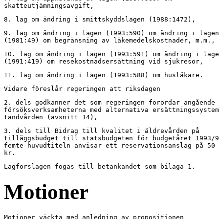
skatteutjämningsavgift,
8. lag om ändring i smittskyddslagen (1988:1472),
9. lag om ändring i lagen (1993:590) om ändring i lagen

(1981:49) om begränsning av läkemedelskostnader, m.m.,
10. lag om ändring i lagen (1993:591) om ändring i lage
(1991:419) om resekostnadsersättning vid sjukresor,
11. lag om ändring i lagen (1993:588) om husläkare.
Vidare föreslår regeringen att riksdagen
2. dels godkänner det som regeringen förordar angående

försöksverksamheterna med alternativa ersättningssystem
tandvården (avsnitt 14),
3. dels till Bidrag till kvalitet i äldrevården på

tilläggsbudget till statsbudgeten för budgetåret 1993/9
femte huvudtiteln anvisar ett reservationsanslag på 50 
kr.
Lagförslagen fogas till betänkandet som bilaga 1.
Motioner
Motioner väckta med anledning av propositionen