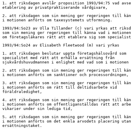
1. att riksdagen avslår proposition 1993/94:75 vad avse
etablering av privatpraktiserande vårdgivare,
2. att riksdagen som sin mening ger regeringen till kän
i motionen anförts om taxesystemets utformning.
1993/94:So23 av Ulla Tillander (c) vari yrkas att riksd
som sin mening ger regeringen till känna vad i motionen
om företagsläkares rätt att etablera sig som specialist
1993/94:So24 av Elisabeth Fleetwood (m) vari yrkas
1. att riksdagen beslutar uppta företagshälsovård som

specialitet med rätt att erhålla ersättning från

sjukvårdshuvudmannen i enlighet med vad som i motionen 
2. att riksdagen som sin mening ger regeringen till kän
i motionen anförts om sanktioner och processordningen,
3. att riksdagen som sin mening ger regeringen till kän
i motionen anförts om rätt till deltidsarbete vid

föräldraledighet,
4. att riksdagen som sin mening ger regeringen till kän
i motionen anförts om offentliganställdas rätt att arbe
vikarier under sin lediga tid,
5. att riksdagen som sin mening ger regeringen till kän
i motionen anförts om det enkla arvodets placering utan
ersättningstaket.