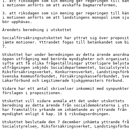
1. att riksdagen som sin mening ger regeringen till kän
i motionen anförts om att avskaffa Dagmarreformen,
3. att riksdagen som sin mening ger regeringen till kän
i motionen anförts om att landstingens monopol inom sju
bör upphävas.
Ärendets beredning i utskottet
Socialförsäkringsutskottet har yttrat sig över proposit
jämte motioner. Yttrandet fogas till betänkandet som bi
7.
Utskottet har under beredningen av detta ärende anordna
öppen utfrågning med berörda myndigheter och organisati
syfte att få olika frågeställningar ytterligare belysta
utfrågningen inbjöds Socialdepartementet, Socialstyrels
Riksförsäkringsverket, Konkurrensverket, Landstingsförb
Svenska Kommunförbundet, Försäkringskasseförbundet, Sve
Läkarförbund och Legitimerade Sjukgymnasters Förbund.
Vidare har ett antal skrivelser inkommit med synpunkter
förslagen i propositionen.
Utskottet vill vidare anmäla att det under utskottets

beredning av detta ärende från socialdemokraterna i uts
har framställts yrkande om inhämtande av yttrande från

myndighet enligt 4 kap. 10 § riksdagsordningen.
Utskottet beslutade den 7 december inhämta yttrande frå
Socialstyrelsen, Riksförsäkringsverket, Landstingsförbu