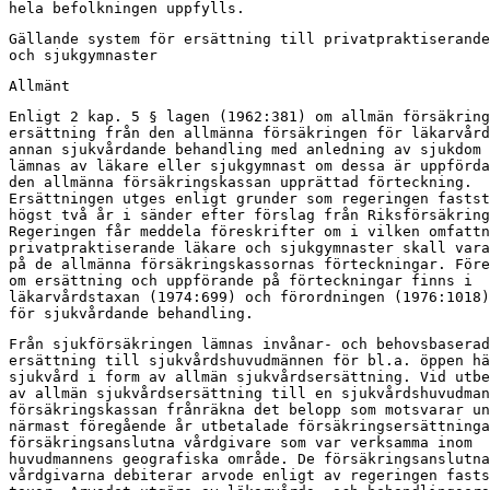
hela befolkningen uppfylls.
Gällande system för ersättning till privatpraktiserande
och sjukgymnaster
Allmänt
Enligt 2 kap. 5 § lagen (1962:381) om allmän försäkring
ersättning från den allmänna försäkringen för läkarvård
annan sjukvårdande behandling med anledning av sjukdom 
lämnas av läkare eller sjukgymnast om dessa är uppförda
den allmänna försäkringskassan upprättad förteckning.

Ersättningen utges enligt grunder som regeringen fastst
högst två år i sänder efter förslag från Riksförsäkring
Regeringen får meddela föreskrifter om i vilken omfattn
privatpraktiserande läkare och sjukgymnaster skall vara
på de allmänna försäkringskassornas förteckningar. Före
om ersättning och uppförande på förteckningar finns i

läkarvårdstaxan (1974:699) och förordningen (1976:1018)
för sjukvårdande behandling.
Från sjukförsäkringen lämnas invånar- och behovsbaserad

ersättning till sjukvårdshuvudmännen för bl.a. öppen hä
sjukvård i form av allmän sjukvårdsersättning. Vid utbe
av allmän sjukvårdsersättning till en sjukvårdshuvudman
försäkringskassan frånräkna det belopp som motsvarar un
närmast föregående år utbetalade försäkringsersättninga
försäkringsanslutna vårdgivare som var verksamma inom

huvudmannens geografiska område. De försäkringsanslutna

vårdgivarna debiterar arvode enligt av regeringen fasts