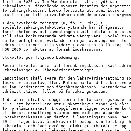
I motion So20 av Ian Wachtmeister m.fl. (nyd) som

behandlats i  föregående avsnitt framförs den uppfattni
försäkringskassorna borde fortsätta att administrera

ersättningen till privatläkarna och de privata sjukgymn
I den avvikande meningen (m, fp, c, kds,) i

socialförsäkringsutskottets yttrande har ifrågasatts

lämpligheten av att landstingen skall betala ut ersättn
till sina konkurrerande privata vårdgivare. Socialutsko
därför enligt den avvikande meningen överväga om inte

administrationen tills vidare i avvaktan på förslag frå
HSU 2000 bör skötas av försäkringskassorna.
Utskottet gör följande bedömning.
Socialutskottet anser att försäkringskassan skall admin
utbetalningen av läkarvårdsersättningen.
Landstinget skall svara för den läkarvårdsersättning so
täcks av patientavgiften. Rutinerna för detta bör övere
mellan landstinget och försäkringskassan. Kostnaderna f
administrationen faller på försäkringskassan.
I de administrativa uppgifterna för försäkringskassorna
bl.a. att kontrollera att F-skattebevis finns och göra 
för preliminärskatt. I uppgifterna ligger också en kont
att begärd ersättning stämmer med vidtagna åtgärder.

Försäkringskassan kan därför, i landstingets namn, med 
19 § i lagen bl.a. återkräva ett belopp som felaktigt h
utbetalats och även avräkna felaktigt utbetalt belopp f
läkarens fordran på läkarvårdsersättning. Utskottet för