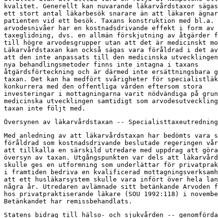
kvalitet. Generellt kan nuvarande läkarvårdstaxor sägas
ett stort antal läkarbesök snarare än att läkaren ägnar
patienten vid ett besök. Taxans konstruktion med bl.a. 
arvodesnivåer har en kostnadsdrivande effekt i form av

taxeglidning, dvs. en allmän förskjutning av åtgärder f
till högre arvodesgrupper utan att det är medicinskt mo
Läkarvårdstaxan kan också sägas vara föråldrad i det av
att den inte anpassats till den medicinska utvecklingen
nya behandlingsmetoder finns inte intagna i taxans

åtgärdsförteckning och är därmed inte ersättningsbara g
taxan. Det kan ha medfört svårigheter för specialistläk
konkurrera med den offentliga vården eftersom stora

investeringar i mottagningarna varit nödvändiga på grun
medicinska utvecklingen samtidigt som arvodesutveckling
taxan inte följt med.
Översynen av läkarvårdstaxan -- Specialisttaxeutredning
Med anledning av att läkarvårdstaxan har bedömts vara s
föråldrad som kostnadsdrivande beslutade regeringen vår
att tillkalla en särskild utredare med uppdrag att göra
översyn av taxan. Utgångspunkten var dels att läkarvård
skulle ges en utformning som underlättar för privatprak
i framtiden bedriva en kvalificerad mottagningsverksamh
att ett husläkarsystem skulle vara infört över hela lan
några år. Utredaren avlämnade sitt betänkande Arvoden f
hos privatpraktiserande läkare (SOU 1992:118) i novembe
Betänkandet har remissbehandlats.
Statens bidrag till hälso- och sjukvården -- genomförda