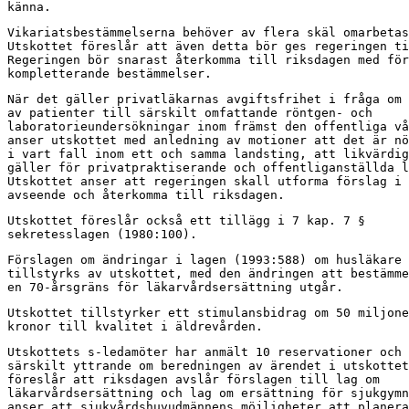
känna.
Vikariatsbestämmelserna behöver av flera skäl omarbetas
Utskottet föreslår att även detta bör ges regeringen ti
Regeringen bör snarast återkomma till riksdagen med för
kompletterande bestämmelser.
När det gäller privatläkarnas avgiftsfrihet i fråga om 
av patienter till särskilt omfattande röntgen- och

laboratorieundersökningar inom främst den offentliga vå
anser utskottet med anledning av motioner att det är nö
i vart fall inom ett och samma landsting, att likvärdig
gäller för privatpraktiserande och offentliganställda l
Utskottet anser att regeringen skall utforma förslag i 
avseende och återkomma till riksdagen.
Utskottet föreslår också ett tillägg i 7 kap. 7 §

sekretesslagen (1980:100).
Förslagen om ändringar i lagen (1993:588) om husläkare

tillstyrks av utskottet, med den ändringen att bestämme
en 70-årsgräns för läkarvårdsersättning utgår.
Utskottet tillstyrker ett stimulansbidrag om 50 miljone
kronor till kvalitet i äldrevården.
Utskottets s-ledamöter har anmält 10 reservationer och 
särskilt yttrande om beredningen av ärendet i utskottet
föreslår att riksdagen avslår förslagen till lag om

läkarvårdsersättning och lag om ersättning för sjukgymn
anser att sjukvårdshuvudmännens möjligheter att planera