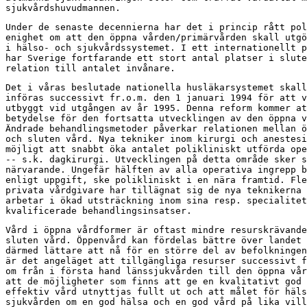
sjukvårdshuvudmannen.
Under de senaste decennierna har det i princip rått pol
enighet om att den öppna vården/primärvården skall utgö
i hälso- och sjukvårdssystemet. I ett internationellt p
har Sverige fortfarande ett stort antal platser i slute
relation till antalet invånare.
Det i våras beslutade nationella husläkarsystemet skall

införas successivt fr.o.m. den 1 januari 1994 för att v
utbyggt vid utgången av år 1995. Denna reform kommer at
betydelse för den fortsatta utvecklingen av den öppna v
Ändrade behandlingsmetoder påverkar relationen mellan ö
och sluten vård. Nya tekniker inom kirurgi och anestesi
möjligt att snabbt öka antalet polikliniskt utförda ope
-- s.k. dagkirurgi. Utvecklingen på detta område sker s
närvarande. Ungefär hälften av alla operativa ingrepp b
enligt uppgift, ske polikliniskt i en nära framtid. Fle
privata vårdgivare har tillägnat sig de nya teknikerna 
arbetar i ökad utsträckning inom sina resp. specialitet
kvalificerade behandlingsinsatser.
Vård i öppna vårdformer är oftast mindre resurskrävande
sluten vård. Öppenvård kan fördelas bättre över landet 
därmed lättare att nå för en större del av befolkningen
är det angeläget att tillgängliga resurser successivt f
om från i första hand länssjukvården till den öppna vår
att de möjligheter som finns att ge en kvalitativt god 
effektiv vård utnyttjas fullt ut och att målet för häls
sjukvården om en god hälsa och en god vård på lika vill