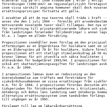
etablerar sig på ort inom stödområde 1 eller 2 enligt

förordningen (1990:642) om regionalpolitiskt företagsst
inom vissa särskilt angivna kommuner skall dock nuvaran
ersättningsprinciper fortsätta att gälla.
I avvaktan på att de nya taxorna skall träda i kraft --
avses ske den 1 juli 1994 -- föreslås att arvodesbestäm
motsvarande nuvarande taxor skall tillämpas. Den nya or
för ersättning till privatpraktiserande läkare och sjuk
från landstingen föranleder följdändringar i annan lags
bl.a. i lagen om allmän försäkring.
Propositionen innehåller även förslag om den principiel
utformningen av en åtgärdstaxa för husläkare samt om in
av en åldersgräns på 70 år för husläkare. Vidare föresl
propositionen att ett statligt stimulansbidrag på 50 mi
kronor lämnas för att utveckla och säkra kvaliteten i

äldrevården för budgetåret 1993/94. I propositionen för
också att skatteutjämningsavgiften för landstingen avsk
fr.o.m. år 1994.
I propositionen lämnas även en redovisning av den

överenskommelse som träffats med företrädare för

sjukvårdshuvudmännen om vissa ersättningar från sjukför
m.m. för år 1994. I propositionen förordas dessutom att

tidsperioden för försöksverksamheterna i Kristianstads,

Göteborgs och Bohus läns landsting samt Göteborgs kommu
alternativa ersättningssystem inom tandvården förlängs 
till utgången av år 1995.
Förslaget till lag om läkarvårdsersättning