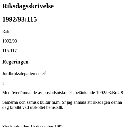
Riksdagsskrivelse
1992/93:115
Rskr.
1992/93
115-117
Regeringen
1
Jordbruksdepartementet
1
Med överlämnande av bostadsutskottets betänkande 1992/93:BoU8
Samerna och samisk kultur m.m. Sr jag anmäla att riksdagen denna
dag bifallit vad utskottet hemställt.
Stockholm den 15 december 1992