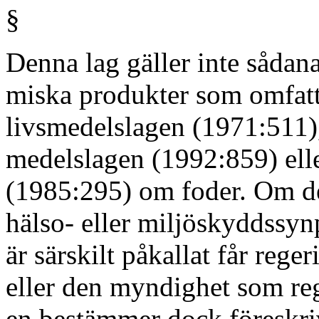
§
Denna lag gäller inte sådan
miska produkter som omfatt
livsmedelslagen (1971:511),
medelslagen (1992:859) ell
(1985:295) om foder. Om de
hälso- eller miljöskyddssy
är särskilt påkallat får rege
eller den myndighet som re
en bestämmer dock föreskri