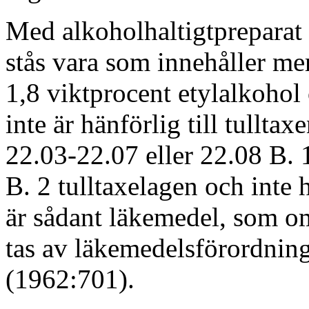
Med alkoholhaltigtpreparat 
stås vara som innehåller me
1,8 viktprocent etylalkohol
inte är hänförlig till tulltax
22.03-22.07 eller 22.08 B. 1
B. 2 tulltaxelagen och inte h
är sådant läkemedel, som o
tas av läkemedelsförordnin
(1962:701).