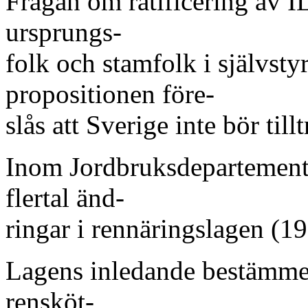
Frågan om ratificering av 
ursprungs-
folk och stamfolk i självsty
propositionen före-
slås att Sverige inte bör til
Inom Jordbruksdepartemente
flertal änd-
ringar i rennäringslagen (1
Lagens inledande bestämmels
rensköt-