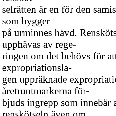
selrätten är en för den sami
som bygger
på urminnes hävd. Renskötse
upphävas av rege-
ringen om det behövs för att
expropriationsla-
gen uppräknade expropriat
åretruntmarkerna för-
bjuds ingrepp som innebär 
renskötseln även om