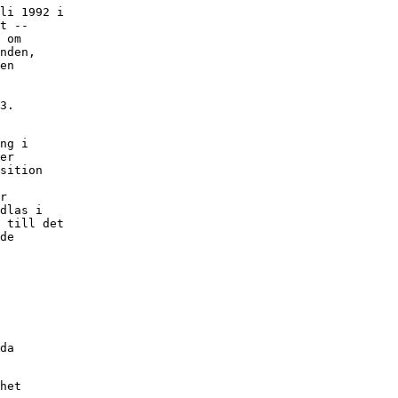
li 1992 i

t --

 om

nden,

en

3.

ng i

er

sition

r

dlas i

 till det

de

da

het
