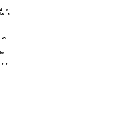
äller

kottet

 av

het

 m.m.,