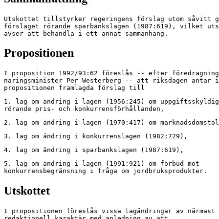
Utskottet tillstyrker regeringens förslag utom såvitt g
förslaget rörande sparbankslagen (1987:619), vilket uts
avser att behandla i ett annat sammanhang.
Propositionen
I proposition 1992/93:62 föreslås -- efter föredragning
näringsminister Per Westerberg -- att riksdagen antar i

propositionen framlagda förslag till
1. lag om ändring i lagen (1956:245) om uppgiftsskyldig
rörande pris- och konkurrensförhållanden,
2. lag om ändring i lagen (1970:417) om marknadsdomstol
3. lag om ändring i konkurrenslagen (1982:729),
4. lag om ändring i sparbankslagen (1987:619),
5. lag om ändring i lagen (1991:921) om förbud mot

konkurrensbegränsning i fråga om jordbruksprodukter.
Utskottet
I propositionen föreslås vissa lagändringar av närmast

redaktionell karaktär med anledning av att
