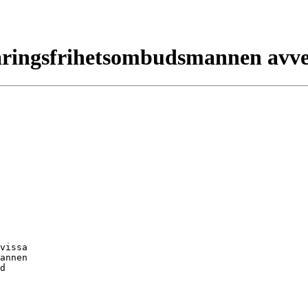
 Näringsfrihetsombudsmannen avve
vissa

annen

d
