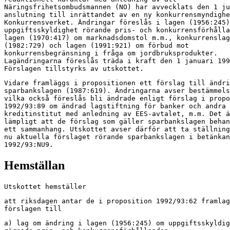
Näringsfrihetsombudsmannen (NO) har avvecklats den 1 ju
anslutning till inrättandet av en ny konkurrensmyndighe
Konkurrensverket. Ändringar föreslås i lagen (1956:245)
uppgiftsskyldighet rörande pris- och konkurrensförhålla
lagen (1970:417) om marknadsdomstol m.m., konkurrenslag
(1982:729) och lagen (1991:921) om förbud mot

konkurrensbegränsning i fråga om jordbruksprodukter.

Lagändringarna föreslås träda i kraft den 1 januari 199
Förslagen tillstyrks av utskottet.
Vidare framläggs i propositionen ett förslag till ändri
sparbankslagen (1987:619). Ändringarna avser bestämmels
vilka också föreslås bli ändrade enligt förslag i propo
1992/93:89 om ändrad lagstiftning för banker och andra

kreditinstitut med anledning av EES-avtalet, m.m. Det ä
lämpligt att de förslag som gäller sparbankslagen behan
ett sammanhang. Utskottet avser därför att ta ställning
nu aktuella förslaget rörande sparbankslagen i betänkan
1992/93:NU9.
Hemställan
Utskottet hemställer
att riksdagen antar de i proposition 1992/93:62 framlag
förslagen till
a) lag om ändring i lagen (1956:245) om uppgiftsskyldig