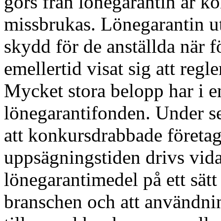
görs från lönegarantin är ko
missbrukas. Lönegarantin utg
skydd för de anställda när f
emellertid visat sig att reg
Mycket stora belopp har i en
lönegarantifonden. Under se
att konkursdrabbade företag
uppsägningstiden drivs vid
lönegarantimedel på ett sätt
branschen och att användni