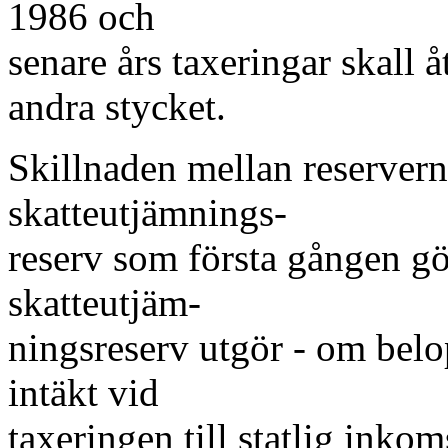
1986 och
senare års taxeringar skall å
andra stycket.
Skillnaden mellan reserverna
skatteutjämnings-
reserv som första gången g
skatteutjäm-
ningsreserv utgör - om belop
intäkt vid
taxeringen till statlig inko