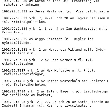
1991/92:Ju830 av Göthe Knutson (m). Ersättning vid

frihetsinskränkning,
1991/92:Ju831 av Jerry Martinger (m). Viss gatuförsäljn
1991/92:Ju833 yrk. 7, 9--13 och 28 av Ingvar Carlsson m
(s). Kriminalpolitiken,
1991/92:Ju834 yrk. 1, 3 och 4 av Ian Wachtmeister m.fl.
Kvinnofrid,
1991/92:Ju835 av Wiggo Komstedt (m). Regler för

nyårssmällande,
1991/92:So231 yrk. 2 av Margareta Viklund m.fl. (kds).

Prostitution m.m.,
1991/92:So271 yrk. 12 av Lars Werner m.fl. (v).

Alkoholpolitiken,
1991/92:T217 yrk. 1 av Max Montalvo m.fl. (nyd).

Trafiksäkerhetsfrågor,
1991/92:T428 yrk. 4 av Barbro Westerholm och Christer L
(fp). Trafiksäkerheten,
1991/92:T434 yrk. 2 av Erling Bager (fp). Lämplighetspr
för erhållande av körkort,
1991/92:A805 yrk. 21, 22, 25 och 26 av Karin Starrin oc
Ingbritt Irhammar (c). Kvinnors livssituation,