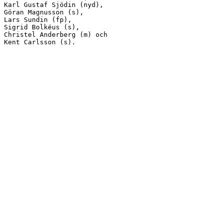
Karl Gustaf Sjödin (nyd),

Göran Magnusson (s),

Lars Sundin (fp),

Sigrid Bolkéus (s),

Christel Anderberg (m) och

Kent Carlsson (s).