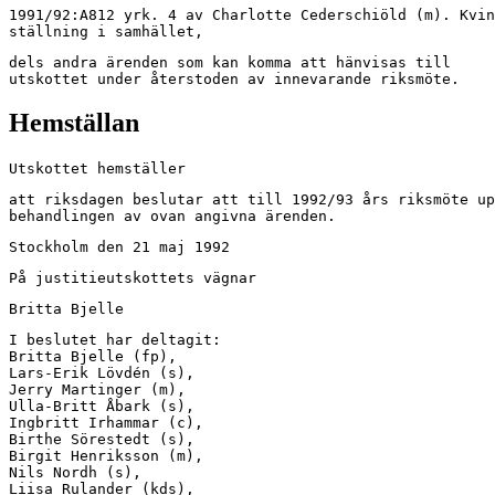
1991/92:A812 yrk. 4 av Charlotte Cederschiöld (m). Kvin
ställning i samhället,
dels andra ärenden som kan komma att hänvisas till

utskottet under återstoden av innevarande riksmöte.
Hemställan
Utskottet hemställer
att riksdagen beslutar att till 1992/93 års riksmöte up
behandlingen av ovan angivna ärenden.
Stockholm den 21 maj 1992
På justitieutskottets vägnar
Britta Bjelle
I beslutet har deltagit:

Britta Bjelle (fp),

Lars-Erik Lövdén (s),

Jerry Martinger (m),

Ulla-Britt Åbark (s),

Ingbritt Irhammar (c),

Birthe Sörestedt (s),

Birgit Henriksson (m),

Nils Nordh (s),

Liisa Rulander (kds),
