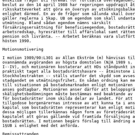
enskilda frågor bli föremål för fortsatta överväganden,
beslut av den 14 april 1988 har regeringen uppdragit åt

riksskatteverket att göra en översyn av utsökningsbalke
enlighet därmed. En av de frågor som sålunda skall över
gäller reglerna i 5kap. UB om egendom som skall undanta
utmätning. Bland sådan egendom nämns särskilt

försäkringsersättning för beneficieegendom, bostadsrätt
arbetsredskap, hyresrätter till affärslokal samt rätten
pension och livränta. -- Arbetet beräknas vara slutfört
hösten 1990.
Motionsmotivering
I motion 1989/90:L301 av Allan Ekström (m) hänvisas til
ovannämnda avgöranden av högsta domstolen (NJA 1989 s. 
I--IV), och motionären kostaterar att HDs ståndpunkt in
praktiskt taget alla bostadsrättshavare -- åtminstone i

Stockholmstrakten -- ställs utanför det skydd som avses
stadgandet om utmätningsfrihet. En sådan ordning kan me
till situationen på bostadsmarknaden enligt motionären 
anses godtagbar. Motionären anser därför att beloppsgrä
skälighetsbedömningen måste bestämmas med beaktande av 
för bostadsrätter inom skilda delar av landet. För att

tillgodose borgenärernas intresse av att kunna ta i ans
kapital som bostadsrätten representerar kan enligt moti
dessa möjligen tillerkännas någon form av företrädesrät
kapitalet att göras gällande vid framtida försäljning a
bostadsrätten. I motionen begärs förslag till ändring a
1§UB i enlighet med det anförda.
Remissyttranden