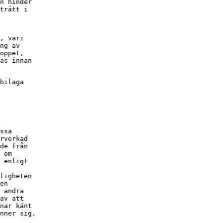
n hinder

trätt i

, vari

ng av

oppet,

as innan

bilaga

ssa

rverkad

de från

 om

 enligt

ligheten

en

 andra

av att

nar känt

nner sig.