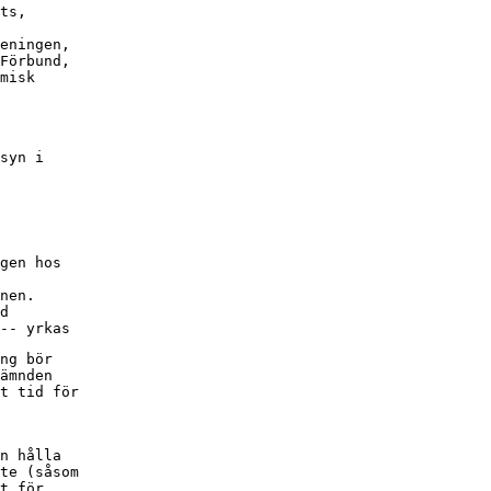
ts,

eningen,

Förbund,

misk

syn i

gen hos

nen.

d

-- yrkas
ng bör

ämnden

t tid för

n hålla

te (såsom

t för
