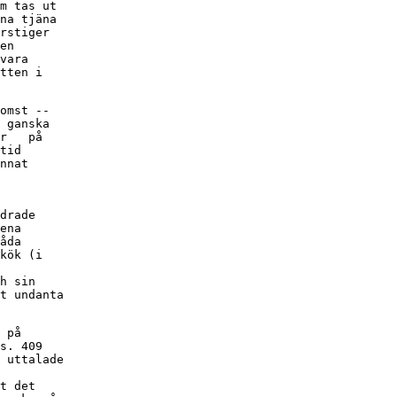
m tas ut

na tjäna

rstiger

en

vara

tten i

omst --

 ganska

r   på

tid

nnat

drade

ena

åda

kök (i

h sin

t undanta

 på

s. 409

 uttalade

t det
