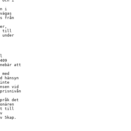
 och i

n i

vägas

s från

er,

 till

 under

l

409

nebär att

 med

d hänsyn

inte

nsen vid

prisnivån

pråk det

onären

t till

v

v 5kap.
