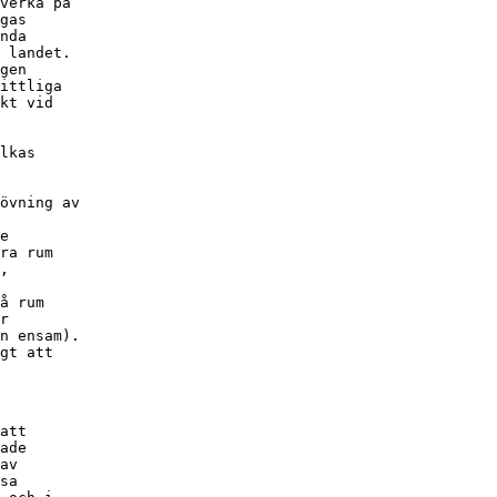
verka på

gas

nda

 landet.

gen

ittliga

kt vid

lkas

övning av

e

ra rum

,

å rum

r

n ensam).

gt att

att

ade

av

sa
