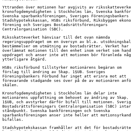
Yttranden över motionen har avgivits av riksskatteverke
kronofogdemyndigheten i Stockholms län, Svenska bankför
Svenska sparbanksföreningen, Sveriges Föreningsbankers 
Stadshypotekskassan, HSBs riksförbund, Riksbyggen ekono
förening och Sveriges Bostadsrättsföreningars

Centralorganisation (SBC).
Riksskatteverket hänvisar till det ovan nämnda

regeringsuppdraget om en översyn av bl.a. utsökningsbal
bestämmelser om utmätning av bostadsrätter. Verket har

överlämnat motionen till den enhet inom verket som hand
uppdraget och anser inte att motionen bör föranleda någ
ytterligare åtgärd.
HSBs riksförbund tillstyrker motionärens begäran om

förslag till ändring av 5kap. 1§UB. Sveriges

Föreningsbankers Förbund har inget att erinra mot att

förevarande stadgande ses över på de av motionären anfö
skälen.
Kronofogdemyndigheten i Stockholms län delar inte

motionärens uppfattning om behovet av ändring av 5kap.

1§UB, och avstyrker därför bifall till motionen. Sverig
Bostadsrättsföreningars Centralorganisation (SBC) intar
ståndpunkt. Svenska bankföreningen och Svenska

sparbanksföreningen anser inte heller att motionsyrkand
bifallas.
Stadshypotekskassan framhåller att det för bostadsrätte