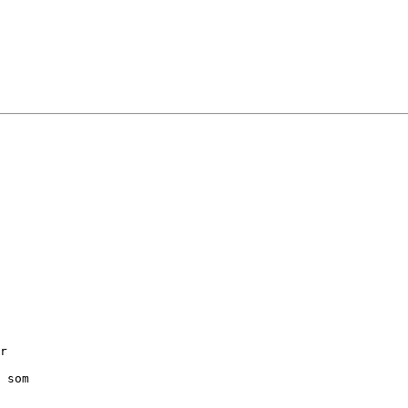
r

 som
