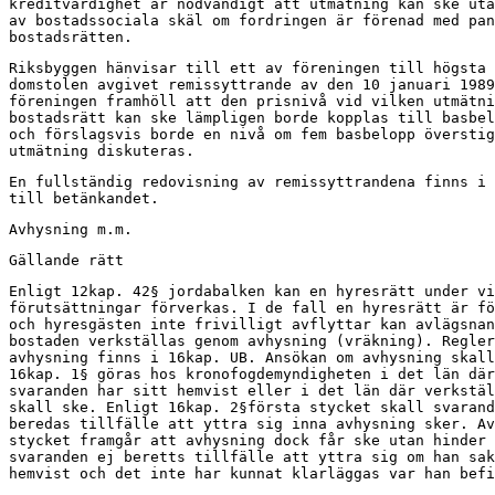
kreditvärdighet är nödvändigt att utmätning kan ske uta
av bostadssociala skäl om fordringen är förenad med pan
bostadsrätten.
Riksbyggen hänvisar till ett av föreningen till högsta

domstolen avgivet remissyttrande av den 10 januari 1989
föreningen framhöll att den prisnivå vid vilken utmätni
bostadsrätt kan ske lämpligen borde kopplas till basbel
och förslagsvis borde en nivå om fem basbelopp överstig
utmätning diskuteras.
En fullständig redovisning av remissyttrandena finns i 
till betänkandet.
Avhysning m.m.
Gällande rätt
Enligt 12kap. 42§ jordabalken kan en hyresrätt under vi
förutsättningar förverkas. I de fall en hyresrätt är fö
och hyresgästen inte frivilligt avflyttar kan avlägsnan
bostaden verkställas genom avhysning (vräkning). Regler
avhysning finns i 16kap. UB. Ansökan om avhysning skall
16kap. 1§ göras hos kronofogdemyndigheten i det län där

svaranden har sitt hemvist eller i det län där verkstäl
skall ske. Enligt 16kap. 2§första stycket skall svarand
beredas tillfälle att yttra sig inna avhysning sker. Av
stycket framgår att avhysning dock får ske utan hinder 
svaranden ej beretts tillfälle att yttra sig om han sak
hemvist och det inte har kunnat klarläggas var han befi