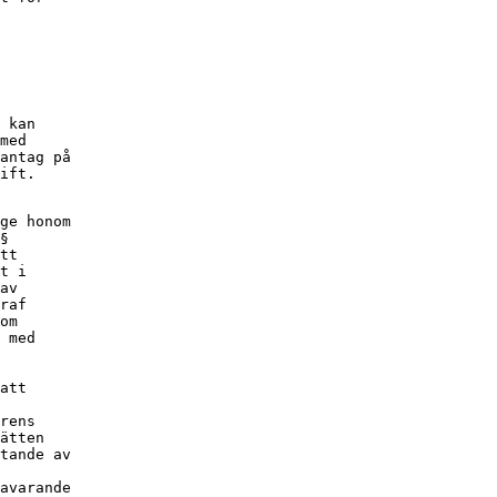
 kan

med

antag på

ift.
ge honom

§

tt

t i

av

raf

om

 med

att

rens

ätten

tande av

avarande
