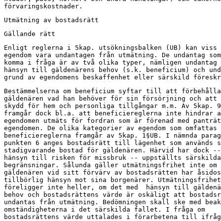
förvaringskostnader.
Utmätning av bostadsrätt
Gällande rätt
Enligt reglerna i 5kap. utsökningsbalken (UB) kan viss

egendom vara undantagen från utmätning. De undantag som
komma i fråga är av två olika typer, nämligen undantag 
hänsyn till gäldenärens behov (s.k. beneficium) och und
grund av egendomens beskaffenhet eller särskild föreskr
Bestämmelserna om beneficium syftar till att förbehålla

gäldenären vad han behöver för sin försörjning och att 
skydd för hem och personliga tillgångar m.m. Av 5kap. 9
framgår dock bl.a. att beneficiereglerna inte hindrar a
egendomen utmäts för fordran som är förenad med panträt
egendomen. De olika kategorier av egendom som omfattas 
beneficiereglerna framgår av 5kap. 1§UB. I nämnda parag
punkten 6 anges bostadsrätt till lägenhet som används s
stadigvarande bostad för gäldenären. Härvid har dock --
hänsyn till risken för missbruk -- uppställts särskilda

begränsningar. Sålunda gäller utmätningsfrihet inte om

gäldenären vid sitt förvärv av bostadsrätten har åsidos
tillbörlig hänsyn mot sina borgenärer. Utmätningsfrihet

föreligger inte heller, om det med  hänsyn till gäldenä
behov och bostadsrättens värde är oskäligt att bostadsr
undantas från utmätning. Bedömningen skall ske med beak
omständigheterna i det särskilda fallet. I fråga om

bostadsrättens värde uttalades i förarbetena till ifråg