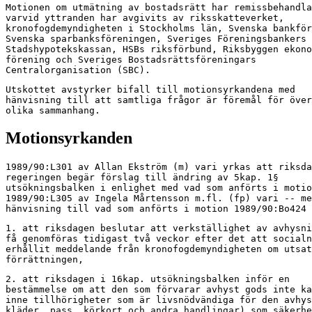
Motionen om utmätning av bostadsrätt har remissbehandla
varvid yttranden har avgivits av riksskatteverket,

kronofogdemyndigheten i Stockholms län, Svenska bankför
Svenska sparbanksföreningen, Sveriges Föreningsbankers 
Stadshypotekskassan, HSBs riksförbund, Riksbyggen ekono
förening och Sveriges Bostadsrättsföreningars

Centralorganisation (SBC).
Utskottet avstyrker bifall till motionsyrkandena med

hänvisning till att samtliga frågor är föremål för över
olika sammanhang.
Motionsyrkanden
1989/90:L301 av Allan Ekström (m) vari yrkas att riksda
regeringen begär förslag till ändring av 5kap. 1§

utsökningsbalken i enlighet med vad som anförts i motio
1989/90:L305 av Ingela Mårtensson m.fl. (fp) vari -- me
hänvisning till vad som anförts i motion 1989/90:Bo424 
1. att riksdagen beslutar att verkställighet av avhysni
få genomföras tidigast två veckor efter det att socialn
erhållit meddelande från kronofogdemyndigheten om utsat
förrättningen,
2. att riksdagen i 16kap. utsökningsbalken inför en

bestämmelse om att den som förvarar avhyst gods inte ka
inne tillhörigheter som är livsnödvändiga för den avhys
kläder, pass, körkort och andra handlingar) som säkerhe