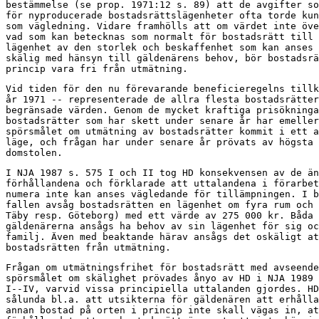
bestämmelse (se prop. 1971:12 s. 89) att de avgifter so
för nyproducerade bostadsrättslägenheter ofta torde kun
som vägledning. Vidare framhölls att om värdet inte öve
vad som kan betecknas som normalt för bostadsrätt till 
lägenhet av den storlek och beskaffenhet som kan anses 
skälig med hänsyn till gäldenärens behov, bör bostadsrä
princip vara fri från utmätning.
Vid tiden för den nu förevarande beneficieregelns tillk
år 1971 -- representerade de allra flesta bostadsrätter
begränsade värden. Genom de mycket kraftiga prisökninga
bostadsrätter som har skett under senare år har emeller
spörsmålet om utmätning av bostadsrätter kommit i ett a
läge, och frågan har under senare år prövats av högsta

domstolen.
I NJA 1987 s. 575 I och II tog HD konsekvensen av de än
förhållandena och förklarade att uttalandena i förarbet
numera inte kan anses vägledande för tillämpningen. I b
fallen avsåg bostadsrätten en lägenhet om fyra rum och 
Täby resp. Göteborg) med ett värde av 275 000 kr. Båda

gäldenärerna ansågs ha behov av sin lägenhet för sig oc
familj. Även med beaktande härav ansågs det oskäligt at
bostadsrätten från utmätning.
Frågan om utmätningsfrihet för bostadsrätt med avseende
spörsmålet om skälighet prövades ånyo av HD i NJA 1989 
I--IV, varvid vissa principiella uttalanden gjordes. HD
sålunda bl.a. att utsikterna för gäldenären att erhålla

annan bostad på orten i princip inte skall vägas in, at