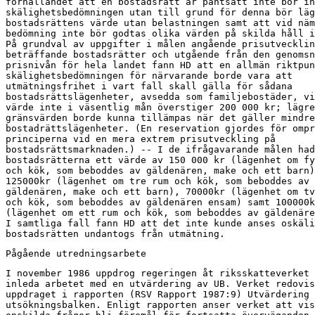
förhållandet att en bostadsrätt är pantsatt inte bör in
skälighetsbedömningen utan till grund för denna bör läg
bostadsrättens värde utan belastningen samt att vid näm
bedömning inte bör godtas olika värden på skilda håll i
På grundval av uppgifter i målen angående prisutvecklin
beträffande bostadsrätter och utgående från den genomsn
prisnivån för hela landet fann HD att en allmän riktpun
skälighetsbedömningen för närvarande borde vara att

utmätningsfrihet i vart fall skall gälla för sådana

bostadsrättslägenheter, avsedda som familjebostäder, vi
värde inte i väsentlig mån överstiger 200 000 kr; lägre

gränsvärden borde kunna tillämpas när det gäller mindre

bostadrättslägenheter. (En reservation gjordes för ompr
principerna vid en mera extrem prisutveckling på

bostadsrättsmarknaden.) -- I de ifrågavarande målen had
bostadsrätterna ett värde av 150 000 kr (lägenhet om fy
och kök, som beboddes av gäldenären, make och ett barn)
125000kr (lägenhet om tre rum och kök, som beboddes av

gäldenären, make och ett barn), 70000kr (lägenhet om tv
och kök, som beboddes av gäldenären ensam) samt 100000k
(lägenhet om ett rum och kök, som beboddes av gäldenäre
I samtliga fall fann HD att det inte kunde anses oskäli
bostadsrätten undantogs från utmätning.
Pågående utredningsarbete
I november 1986 uppdrog regeringen åt riksskatteverket 
inleda arbetet med en utvärdering av UB. Verket redovis
uppdraget i rapporten (RSV Rapport 1987:9) Utvärdering 
utsökningsbalken. Enligt rapporten anser verket att vis