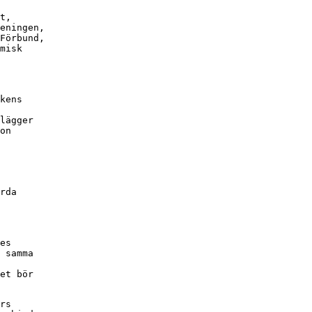
t,

eningen,

Förbund,

misk

kens

lägger

on

rda

es

 samma

et bör

rs
