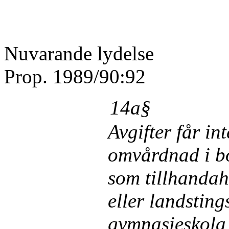
Nuvarande lydelse
Prop. 1989/90:92
14a§
Avgifter får int
omvårdnad i bo
som tillhandah
eller landstin
gymnasieskola