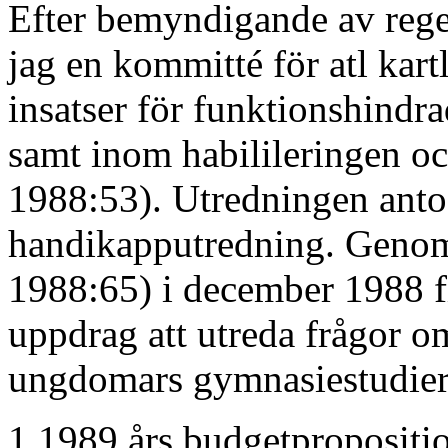
Efter bemyndigande av reger
jag en kommitté för atl kar
insatser för funktionshindra
samt inom habilileringen och
1988:53). Utredningen ant
handikapputredning. Genom t
1988:65) i december 1988 f
uppdrag att utreda frågor o
ungdomars gymnasiestudier
1 1989 års budgetpropositi