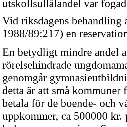
utskollsullålandel var fogade
Vid riksdagens behandling av
1988/89:217) en reser­vatio
En betydligt mindre andel a
rörelsehindrade ungdomama
genomgår gymnasieutbildning
detta är att små kommuner f
betala för de boende- och 
uppkommer, ca 500000 kr. pe