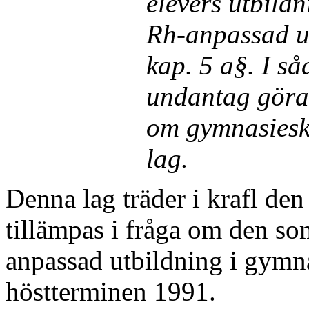
elevers utbild
Rh-anpassad ut
kap. 5 a§. I så
undantag gö­ra
om gymnasiesk
lag.
Denna lag träder i krafl de
tillämpas i fråga om den som 
anpassad utbildning i gymn
höstterminen 1991.