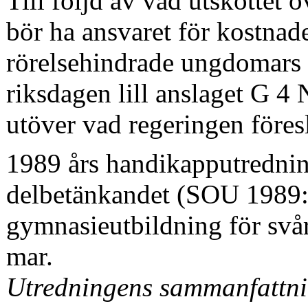
Till följd av vad utskottet 
bör ha ansvaret för kostnad
rörelsehindrade ungdomars 
riksdagen lill anslaget G 4
utöver vad regering­en före
1989 års handikapputrednin
delbetänkandet (SOU 1989:5
gymnasieutbildning för svå
mar.
Utredningens sammanfattni