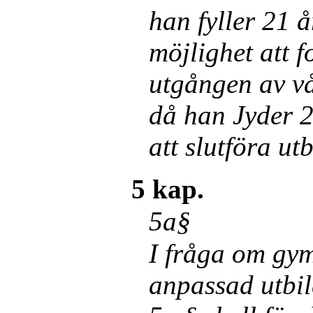
han fyller 21 å
möjlighet att f
utgången av vå
då han Jyder 2
att slutföra ut
5 kap.
5a§
I fråga om gy
anpassad utbil