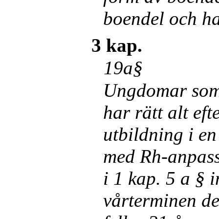
boendel och ha
3 kap.
19a§
Ungdomar som ä
har rätt alt eft
utbildning i e
med Rh-anpassa
i 1 kap. 5 a § 
vårterminen de