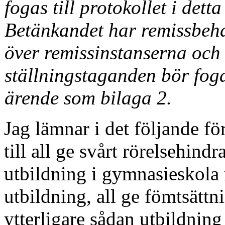
fogas till protokollet i det
Betänkandet har remissbeha
över remissinstan­serna och
ställningstaganden bör fogas 
ärende som bilaga 2.
Jag lämnar i det följande fö
till all ge svårt rörelsehind
utbildning i gymnasieskola 
utbildning, all ge fömtsättn
ytterligare sådan utbildnin