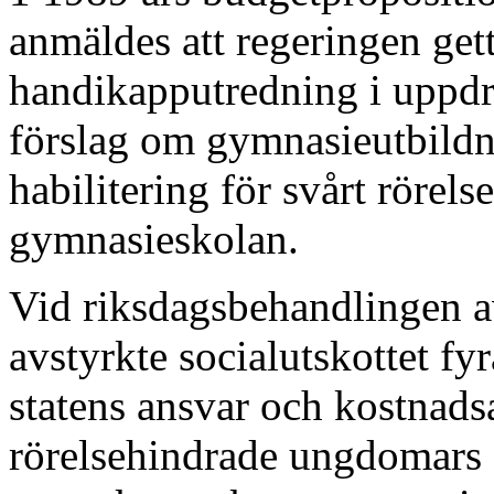
anmäldes att regering­en get
handikapputredning i uppdr
förslag om gymnasieutbild
habilitering för svårt rörelse
gymnasieskolan.
Vid riksdagsbehandlingen a
avstyrkte socialut­skottet f
statens ansvar och kostnads
rörelsehindrade ungdomars 