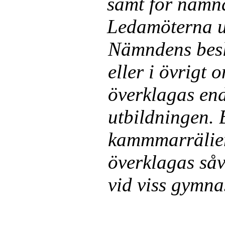
samt för nämnd
Ledamö­terna u
Nämndens beslu
eller i övrigt o
överklagas en
utbildningen. 
kammmarrälien.
överklagas såvi
vid viss gymna