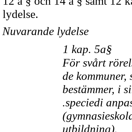
12 a § och 14 a § samt 12 k
lydelse.
Nuvarande lydelse
1 kap. 5a§
För svårt röre
de kommuner, s
bestämmer, i s
.speciedi anpas
(gymnasieskol
utbildning).