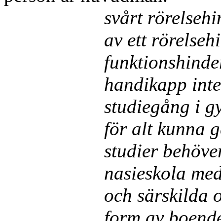
svårt rörelseh
av ett rörelseh
funktionshin­de
handi­kapp inte
studie­gång i 
för alt kunna
studier behöver
nasieskola med
och särskilda 
form av boende