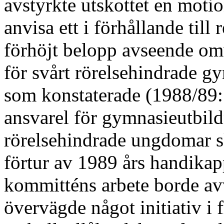
avstyrkte utskottet en moti
anvisa ett i förhållande till
förhöjt belopp avseende om
för svårt rörelsehindrade gy
som konstaterade (1988/89:
ansvarel för gymnasieutbild
rörelsehindrade ungdomar 
förtur av 1989 års handi­kap
kommitténs arbete borde avv
övervägde något initiativ i f