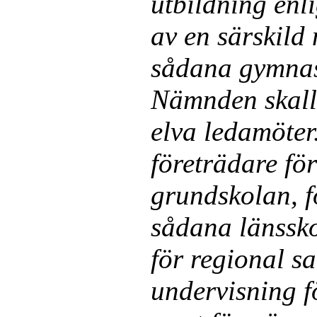
utbildning enl
av en särskil
sådana gymnasi
Nämnden skall 
elva ledamöter
företrädare fö
grundskolan, fö
sådana länssk
för regional s
undervisning f