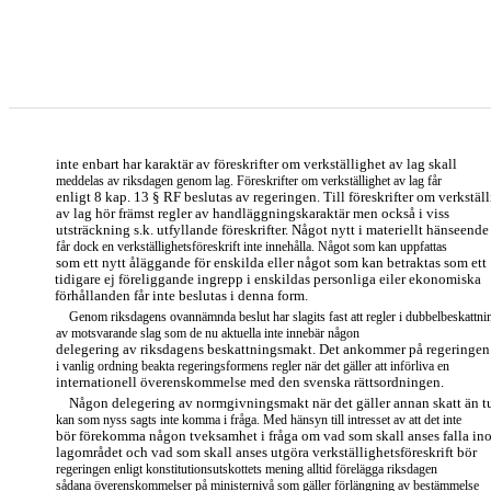
inte enbart har karaktär av föreskrifter om verkställighet av lag skall
meddelas av riksdagen genom lag. Föreskrifter om verkställighet av lag får
enligt 8 kap. 13 § RF beslutas av regeringen. Till föreskrifter om verkstäl
av lag hör främst regler av handläggningskaraktär men också i viss
utsträckning s.k. utfyllande föreskrifter. Något nytt i materiellt hänseende
får dock en verkställighetsföreskrift inte innehålla. Något som kan uppfattas
som ett nytt åläggande för enskilda eller något som kan betraktas som ett
tidigare ej föreliggande ingrepp i enskildas personliga eiler ekonomiska
förhållanden får inte beslutas i denna form.
Genom riksdagens ovannämnda beslut har slagits fast att regler i dubbelbeskattni
av motsvarande slag som de nu aktuella inte innebär någon
delegering av riksdagens beskattningsmakt. Det ankommer på regeringen 
i vanlig ordning beakta regeringsformens regler när det gäller att införliva en
internationell överenskommelse med den svenska rättsordningen.
Någon delegering av normgivningsmakt när det gäller annan skatt än tu
kan som nyss sagts inte komma i fråga. Med hänsyn till intresset av att det inte
bör förekomma någon tveksamhet i fråga om vad som skall anses falla in
lagområdet och vad som skall anses utgöra verkställighetsföreskrift bör
regeringen enligt konstitutionsutskottets mening alltid förelägga riksdagen
sådana överenskommelser på ministernivå som gäller förlängning av bestämmelse