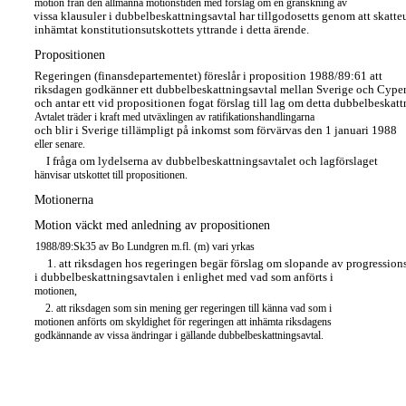
motion frän den allmänna motionstiden med förslag om en granskning av
vissa klausuler i dubbelbeskattningsavtal har tillgodosetts genom att skatte
inhämtat konstitutionsutskottets yttrande i detta ärende.
Propositionen
Regeringen (finansdepartementet) föreslår i proposition 1988/89:61 att
riksdagen godkänner ett dubbelbeskattningsavtal mellan Sverige och Cype
och antar ett vid propositionen fogat förslag till lag om detta dubbelbeskatt
Avtalet träder i kraft med utväxlingen av ratifikationshandlingarna
och blir i Sverige tillämpligt på inkomst som förvärvas den 1 januari 1988
eller senare.
I fråga om lydelserna av dubbelbeskattningsavtalet och lagförslaget
hänvisar utskottet till propositionen.
Motionerna
Motion väckt med anledning av propositionen
1988/89:Sk35 av Bo Lundgren m.fl. (m) vari yrkas
1. att riksdagen hos regeringen begär förslag om slopande av progression
i dubbelbeskattningsavtalen i enlighet med vad som anförts i
motionen,
2. att riksdagen som sin mening ger regeringen till känna vad som i
motionen anförts om skyldighet för regeringen att inhämta riksdagens
godkännande av vissa ändringar i gällande dubbelbeskattningsavtal.