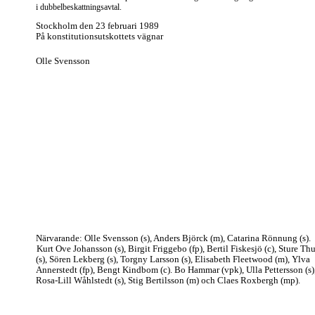
i dubbelbeskattningsavtal.
Stockholm den 23 februari 1989
På konstitutionsutskottets vägnar
Olle Svensson
Närvarande: Olle Svensson (s), Anders Björck (m), Catarina Rönnung (s).
Kurt Ove Johansson (s), Birgit Friggebo (fp), Bertil Fiskesjö (c), Sture Th
(s), Sören Lekberg (s), Torgny Larsson (s), Elisabeth Fleetwood (m), Ylva
Annerstedt (fp), Bengt Kindbom (c). Bo Hammar (vpk), Ulla Pettersson (s)
Rosa-Lill Wåhlstedt (s), Stig Bertilsson (m) och Claes Roxbergh (mp).