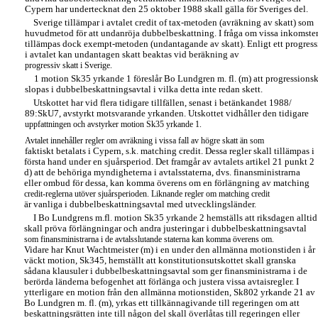
Cypern har undertecknat den 25 oktober 1988 skall gälla för Sveriges del.
Sverige tillämpar i avtalet credit of tax-metoden (avräkning av skatt) som
huvudmetod för att undanröja dubbelbeskattning. I fråga om vissa inkomste
tillämpas dock exempt-metoden (undantagande av skatt). Enligt ett progress
i avtalet kan undantagen skatt beaktas vid beräkning av
progressiv skatt i Sverige.
1 motion Sk35 yrkande 1 föreslår Bo Lundgren m. fl. (m) att progressions
slopas i dubbelbeskattningsavtal i vilka detta inte redan skett.
Utskottet har vid flera tidigare tillfällen, senast i betänkandet 1988/
89:SkU7, avstyrkt motsvarande yrkanden. Utskottet vidhåller den tidigare
uppfattningen och avstyrker motion Sk35 yrkande 1.
Avtalet innehåller regler om avräkning i vissa fall av högre skatt än som
faktiskt betalats i Cypern, s.k. matching credit. Dessa regler skall tillämpas i
första hand under en sjuårsperiod. Det framgår av avtalets artikel 21 punkt 2
d) att de behöriga myndigheterna i avtalsstaterna, dvs. finansministrarna
eller ombud för dessa, kan komma överens om en förlängning av matching
credit-reglerna utöver sjuårsperioden. Liknande regler om matching credit
är vanliga i dubbelbeskattningsavtal med utvecklingsländer.
I Bo Lundgrens m.fl. motion Sk35 yrkande 2 hemställs att riksdagen alltid
skall pröva förlängningar och andra justeringar i dubbelbeskattningsavtal
som finansministrarna i de avtalsslutande staterna kan komma överens om.
Vidare har Knut Wachtmeister (m) i en under den allmänna motionstiden i år
väckt motion, Sk345, hemställt att konstitutionsutskottet skall granska
sådana klausuler i dubbelbeskattningsavtal som ger finansministrarna i de
berörda länderna befogenhet att förlänga och justera vissa avtaisregler. I
ytterligare en motion från den allmänna motionstiden, Sk802 yrkande 21 av
Bo Lundgren m. fl. (m), yrkas ett tillkännagivande till regeringen om att
beskattningsrätten inte till någon del skall överlåtas till regeringen eller