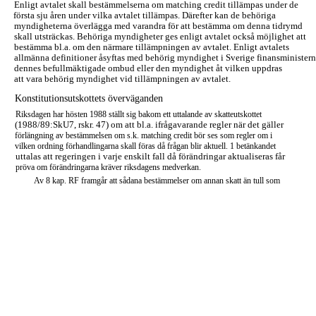
Enligt avtalet skall bestämmelserna om matching credit tillämpas under de
första sju åren under vilka avtalet tillämpas. Därefter kan de behöriga
myndigheterna överlägga med varandra för att bestämma om denna tidrymd
skall utsträckas. Behöriga myndigheter ges enligt avtalet också möjlighet att
bestämma bl.a. om den närmare tillämpningen av avtalet. Enligt avtalets
allmänna definitioner åsyftas med behörig myndighet i Sverige finansministern
dennes befullmäktigade ombud eller den myndighet åt vilken uppdras
att vara behörig myndighet vid tillämpningen av avtalet.
Konstitutionsutskottets överväganden
Riksdagen har hösten 1988 ställt sig bakom ett uttalande av skatteutskottet
(1988/89:SkU7, rskr. 47) om att bl.a. ifrågavarande regler när det gäller
förlängning av bestämmelsen om s.k. matching credit bör ses som regler om i
vilken ordning förhandlingarna skall föras då frågan blir aktuell. 1 betänkandet
uttalas att regeringen i varje enskilt fall då förändringar aktualiseras får
pröva om förändringarna kräver riksdagens medverkan.
Av 8 kap. RF framgår att sådana bestämmelser om annan skatt än tull som