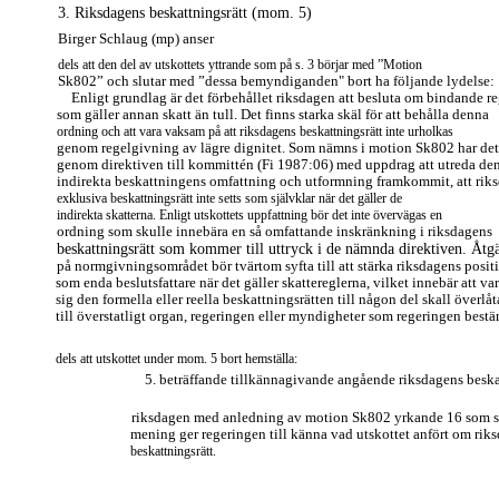
3. Riksdagens beskattningsrätt (mom. 5)
Birger Schlaug (mp) anser
dels att den del av utskottets yttrande som på s. 3 börjar med ”Motion
Sk802” och slutar med ”dessa bemyndiganden" bort ha följande lydelse:
Enligt grundlag är det förbehållet riksdagen att besluta om bindande re
som gäller annan skatt än tull. Det finns starka skäl för att behålla denna
ordning och att vara vaksam på att riksdagens beskattningsrätt inte urholkas
genom regelgivning av lägre dignitet. Som nämns i motion Sk802 har det
genom direktiven till kommittén (Fi 1987:06) med uppdrag att utreda de
indirekta beskattningens omfattning och utformning framkommit, att rik
exklusiva beskattningsrätt inte setts som självklar när det gäller de
indirekta skatterna. Enligt utskottets uppfattning bör det inte övervägas en
ordning som skulle innebära en så omfattande inskränkning i riksdagens
beskattningsrätt som kommer till uttryck i de nämnda direktiven. Åtg
på normgivningsområdet bör tvärtom syfta till att stärka riksdagens posit
som enda beslutsfattare när det gäller skattereglerna, vilket innebär att va
sig den formella eller reella beskattningsrätten till någon del skall överlåt
till överstatligt organ, regeringen eller myndigheter som regeringen best
dels att utskottet under mom. 5 bort hemställa:
5. beträffande tillkännagivande angående riksdagens beskat
riksdagen med anledning av motion Sk802 yrkande 16 som s
mening ger regeringen till känna vad utskottet anfört om rik
beskattningsrätt.