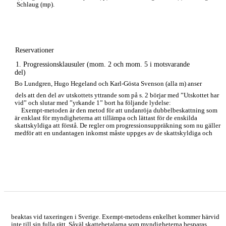
Schlaug (mp).
Reservationer
1. Progressionsklausuler (mom. 2 och mom. 5 i motsvarande
del)
Bo Lundgren, Hugo Hegeland och Karl-Gösta Svenson (alla m) anser
dels att den del av utskottets yttrande som på s. 2 börjar med ”Utskottet har
vid” och slutar med ”yrkande 1” bort ha följande lydelse:
Exempt-metoden är den metod för att undanröja dubbelbeskattning som
är enklast för myndigheterna att tillämpa och lättast för de enskilda
skattskyldiga att förstå. De regler om progressionsuppräkning som nu gäller
medför att en undantagen inkomst måste uppges av de skattskyldiga och
beaktas vid taxeringen i Sverige. Exempt-metodens enkelhet kommer härvid
inte till sin fulla rätt. Såväl skattebetalarna som myndigheterna besparas