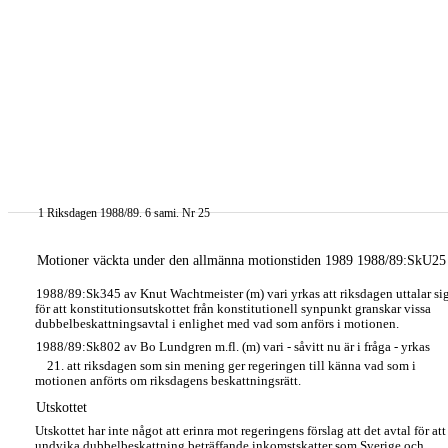
1 Riksdagen 1988/89. 6 sami. Nr 25
Motioner väckta under den allmänna motionstiden 1989 1988/89:SkU25
1988/89:Sk345 av Knut Wachtmeister (m) vari yrkas att riksdagen uttalar si
för att konstitutionsutskottet från konstitutionell synpunkt granskar vissa
dubbelbeskattningsavtal i enlighet med vad som anförs i motionen.
1988/89:Sk802 av Bo Lundgren m.fl. (m) vari - såvitt nu är i fråga - yrkas
21. att riksdagen som sin mening ger regeringen till känna vad som i
motionen anförts om riksdagens beskattningsrätt.
Utskottet
Utskottet har inte något att erinra mot regeringens förslag att det avtal för att
undvika dubbelbeskattning beträffande inkomstskatter som Sverige och