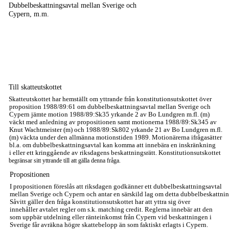
Dubbelbeskattningsavtal mellan Sverige och
Cypern, m.m.
Till skatteutskottet
Skatteutskottet har hemställt om yttrande från konstitutionsutskottet över
proposition 1988/89:61 om dubbelbeskattningsavtal mellan Sverige och
Cypern jämte motion 1988/89:Sk35 yrkande 2 av Bo Lundgren m.fl. (m)
väckt med anledning av propositionen samt motionerna 1988/89:Sk345 av
Knut Wachtmeister (m) och 1988/89:Sk802 yrkande 21 av Bo Lundgren m.fl.
(m) väckta under den allmänna motionstiden 1989. Motionärerna ifrågasätter
bl.a. om dubbelbeskattningsavtal kan komma att innebära en inskränkning
i eller ett kringgående av riksdagens beskattningsrätt. Konstitutionsutskottet
begränsar sitt yttrande till att gälla denna fråga.
Propositionen
I propositionen föreslås att riksdagen godkänner ett dubbelbeskattningsavtal
mellan Sverige och Cypern och antar en särskild lag om detta dubbelbeskattnin
Såvitt gäller den fråga konstitutionsutskottet har att yttra sig över
innehåller avtalet regler om s.k. matching credit. Reglerna innebär att den
som uppbär utdelning eller ränteinkomst från Cypern vid beskattningen i
Sverige får avräkna högre skattebelopp än som faktiskt erlagts i Cypern.