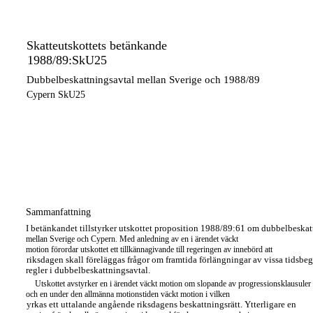
Skatteutskottets betänkande
1988/89:SkU25
Dubbelbeskattningsavtal mellan Sverige och 1988/89
Cypern SkU25
Sammanfattning
I betänkandet tillstyrker utskottet proposition 1988/89:61 om dubbelbeskat
mellan Sverige och Cypern. Med anledning av en i ärendet väckt
motion förordar utskottet ett tillkännagivande till regeringen av innebörd att
riksdagen skall föreläggas frågor om framtida förlängningar av vissa tidsbe
regler i dubbelbeskattningsavtal.
Utskottet avstyrker en i ärendet väckt motion om slopande av progressionsklausuler
och en under den allmänna motionstiden väckt motion i vilken
yrkas ett uttalande angående riksdagens beskattningsrätt. Ytterligare en