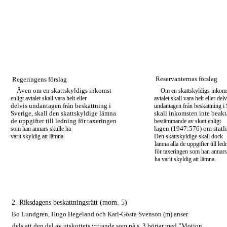
Reservanternas förslag
Regeringens förslag
Även om en skattskyldigs inkomst
Om en skattskyldigs inkoms
enligt avtalet skall vara helt eller
avtalet skall vara helt eller delv
delvis undantagen från beskattning i
undantagen från beskattning i 
Sverige, skall den skattskyldige lämna
skall inkomsten inte beakt
de uppgifter till ledning för taxeringen
bestämmande av skatt enligt
som han annars skulle ha
lagen (1947:576) om statli
varit skyldig att lämna.
Den skattskyldige skall dock
lämna alla de uppgifter till led
för taxeringen som han annars
ha varit skyldig att lämna.
2. Riksdagens beskattningsrätt (mom. 5)
Bo Lundgren, Hugo Hegeland och Karl-Gösta Svenson (m) anser
dels att den del av utskottets yttrande som på s. 3 börjar med ”Motion