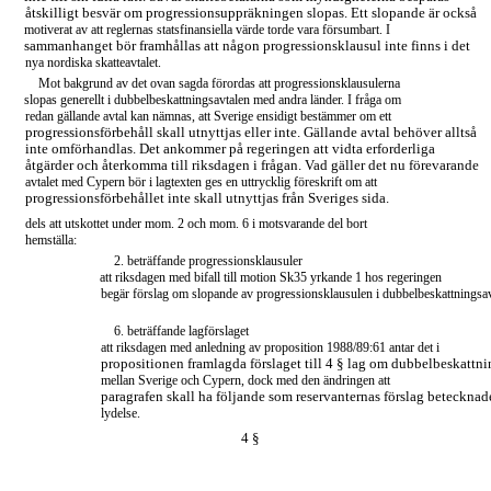
åtskilligt besvär om progressionsuppräkningen slopas. Ett slopande är också
motiverat av att reglernas statsfinansiella värde torde vara försumbart. I
sammanhanget bör framhållas att någon progressionsklausul inte finns i det
nya nordiska skatteavtalet.
Mot bakgrund av det ovan sagda förordas att progressionsklausulerna
slopas generellt i dubbelbeskattningsavtalen med andra länder. I fråga om
redan gällande avtal kan nämnas, att Sverige ensidigt bestämmer om ett
progressionsförbehåll skall utnyttjas eller inte. Gällande avtal behöver alltså
inte omförhandlas. Det ankommer på regeringen att vidta erforderliga
åtgärder och återkomma till riksdagen i frågan. Vad gäller det nu förevarande
avtalet med Cypern bör i lagtexten ges en uttrycklig föreskrift om att
progressionsförbehållet inte skall utnyttjas från Sveriges sida.
dels att utskottet under mom. 2 och mom. 6 i motsvarande del bort
hemställa:
2. beträffande progressionsklausuler
att riksdagen med bifall till motion Sk35 yrkande 1 hos regeringen
begär förslag om slopande av progressionsklausulen i dubbelbeskattningsav
6. beträffande lagförslaget
att riksdagen med anledning av proposition 1988/89:61 antar det i
propositionen framlagda förslaget till 4 § lag om dubbelbeskattni
mellan Sverige och Cypern, dock med den ändringen att
paragrafen skall ha följande som reservanternas förslag betecknad
lydelse.
4 §