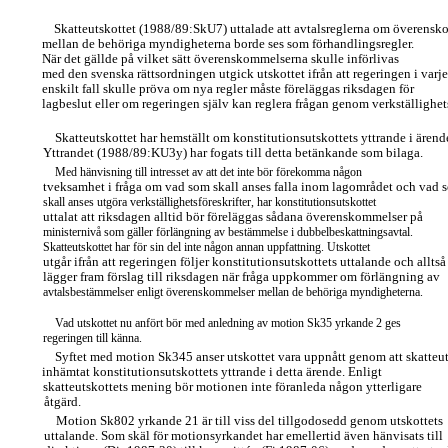
Skatteutskottet (1988/89:SkU7) uttalade att avtalsreglerna om överens
mellan de behöriga myndigheterna borde ses som förhandlingsregler.
När det gällde på vilket sätt överenskommelserna skulle införlivas
med den svenska rättsordningen utgick utskottet ifrån att regeringen i varje
enskilt fall skulle pröva om nya regler måste föreläggas riksdagen för
lagbeslut eller om regeringen själv kan reglera frågan genom verkställighets
Skatteutskottet har hemställt om konstitutionsutskottets yttrande i ärend
Yttrandet (1988/89:KU3y) har fogats till detta betänkande som bilaga.
Med hänvisning till intresset av att det inte bör förekomma någon
tveksamhet i fråga om vad som skall anses falla inom lagområdet och vad 
skall anses utgöra verkställighetsföreskrifter, har konstitutionsutskottet
uttalat att riksdagen alltid bör föreläggas sådana överenskommelser på
ministernivå som gäller förlängning av bestämmelse i dubbelbeskattningsavtal.
Skatteutskottet har för sin del inte någon annan uppfattning. Utskottet
utgår ifrån att regeringen följer konstitutionsutskottets uttalande och alltså
lägger fram förslag till riksdagen när fråga uppkommer om förlängning av
avtalsbestämmelser enligt överenskommelser mellan de behöriga myndigheterna.
Vad utskottet nu anfört bör med anledning av motion Sk35 yrkande 2 ges
regeringen till känna.
Syftet med motion Sk345 anser utskottet vara uppnått genom att skatteut
inhämtat konstitutionsutskottets yttrande i detta ärende. Enligt
skatteutskottets mening bör motionen inte föranleda någon ytterligare
åtgärd.
Motion Sk802 yrkande 21 är till viss del tillgodosedd genom utskottets
uttalande. Som skäl för motionsyrkandet har emellertid även hänvisats till