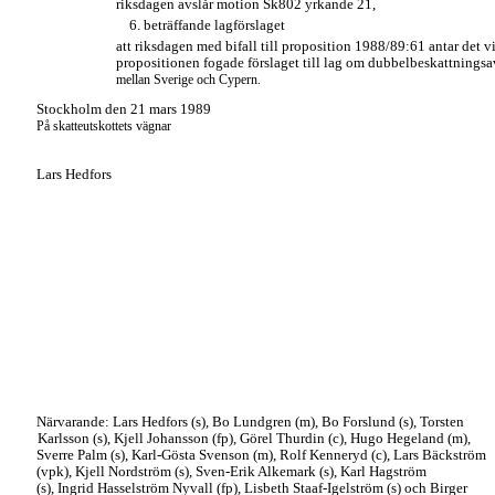
riksdagen avslår motion Sk802 yrkande 21,
6. beträffande lagförslaget
att riksdagen med bifall till proposition 1988/89:61 antar det v
propositionen fogade förslaget till lag om dubbelbeskattningsa
mellan Sverige och Cypern.
Stockholm den 21 mars 1989
På skatteutskottets vägnar
Lars Hedfors
Närvarande: Lars Hedfors (s), Bo Lundgren (m), Bo Forslund (s), Torsten
Karlsson (s), Kjell Johansson (fp), Görel Thurdin (c), Hugo Hegeland (m),
Sverre Palm (s), Karl-Gösta Svenson (m), Rolf Kenneryd (c), Lars Bäckström
(vpk), Kjell Nordström (s), Sven-Erik Alkemark (s), Karl Hagström
(s), Ingrid Hasselström Nyvall (fp), Lisbeth Staaf-Igelström (s) och Birger