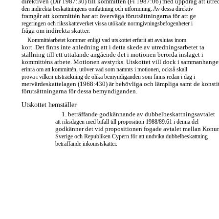
direktiven (Dir 1987:30) till kommittén (Fi 1987:06) med uppdrag att utre
den indirekta beskattningens omfattning och utformning. Av dessa direktiv
framgår att kommittén har att överväga förutsättningarna för att ge
regeringen och riksskatteverket vissa utökade normgivningsbefogenheter i
fråga om indirekta skatter.
Kommittéarbetet kommer enligt vad utskottet erfarit att avslutas inom
kort. Det finns inte anledning att i detta skede av utredningsarbetet ta
ställning till ett uttalande angående det i motionen berörda inslaget i
kommitténs arbete. Motionen avstyrks. Utskottet vill dock i sammanhange
erinra om att kommittén, utöver vad som nämnts i motionen, också skall
pröva i vilken utsträckning de olika bemyndiganden som finns redan i dag i
mervärdeskattelagen (1968:430) är behövliga och lämpliga samt de konsti
förutsättningarna för dessa bemyndiganden.
Utskottet hemställer
1. beträffande godkännande av dubbelbeskattningsavtalet
att riksdagen med bifall till proposition 1988/89:61 i denna del
godkänner det vid propositionen fogade avtalet mellan Konu
Sverige och Republiken Cypern för att undvika dubbelbeskattning
beträffande inkomstskatter.