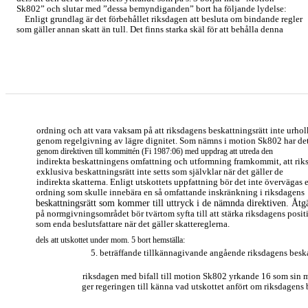
Sk802” och slutar med ”dessa bemyndiganden” bort ha följande lydelse:
Enligt grundlag är det förbehållet riksdagen att besluta om bindande regler
som gäller annan skatt än tull. Det finns starka skäl för att behålla denna
ordning och att vara vaksam på att riksdagens beskattningsrätt inte urhol
genom regelgivning av lägre dignitet. Som nämns i motion Sk802 har de
genom direktiven till kommittén (Fi 1987:06) med uppdrag att utreda den
indirekta beskattningens omfattning och utformning framkommit, att rik
exklusiva beskattningsrätt inte setts som självklar när det gäller de
indirekta skatterna. Enligt utskottets uppfattning bör det inte övervägas 
ordning som skulle innebära en så omfattande inskränkning i riksdagens
beskattningsrätt som kommer till uttryck i de nämnda direktiven. Åtg
på normgivningsområdet bör tvärtom syfta till att stärka riksdagens posit
som enda beslutsfattare när det gäller skattereglerna.
dels att utskottet under mom. 5 bort hemställa:
5. beträffande tillkännagivande angående riksdagens beska
riksdagen med bifall till motion Sk802 yrkande 16 som sin
ger regeringen till känna vad utskottet anfört om riksdagens 