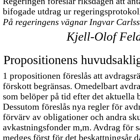
Regeringen föreslår riksdagen att ant
bifogade utdrag ur regeringsprotoko
På regeringens vägnar Ingvar Carls
Kjell-Olof Fel
Propositionens huvudsaklig
1 propositionen föreslås att avdragsrä
förskott begränsas. Omedelbart avdra
som belöper på tid efter det aktuella 
Dessutom föreslås nya regler för avd
förvärv av obligationer och andra sk
avkastningsfonder m,m. Avdrag för såd
medges först för det beskattningsår 