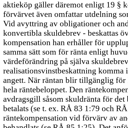
aktieköp gäller däremot enligt 19 § kö
förvärvet även omfattar utdelning som 
Vid avyttring av obligationer och an
konvertib­la skuldebrev - beskattas öv
kompensation han erhåller för upplup
samma sätt som för ränta enligt huv
värdeförändring på själva skuldebrev
realisationsvinstbeskattning komma i
angett. När räntan blir tillgänglig fö
hela räntebeloppet. Den räntekompen
avdragsgill såsom skuldränta för det
betalats (se t. ex. RÅ 83 1:79 och R
räntekompensation vid förvärv av an
behandlats (se RÅ 85 1:25). Det anfö