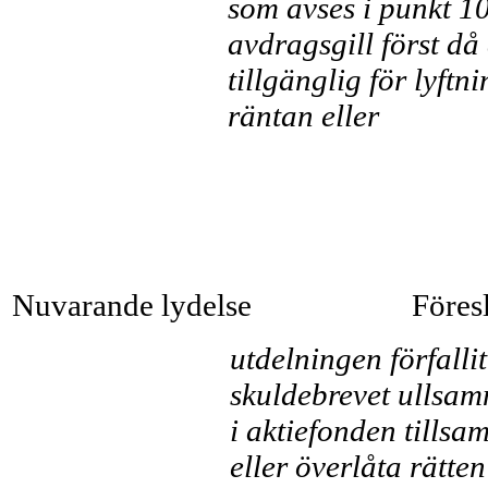
som avses i punkt 10
avdragsgill först då
tillgänglig för lyftn
räntan eller
Nuvarande lydelse
Föres
utdelningen förfallit 
skuldebrevet ullsam
i ak­tiefonden tills
eller överlåta rätten