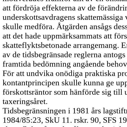
att fördröja effekterna av de förändr
underskottsavdragens skattemässiga 
skulle medföra. Åtgärden ansågs des
att det hade uppmärksammats att försko
skatteflyktsbetonade arrangemang. Er
av de tidsbegränsade reglerna antogs 
framtida bedömning angående behove
För att undvika onödiga praktiska pr
kontantprincipen skulle kunna ge up
förskotts­räntor som hänförde sig till
taxeringsåret.
Tidsbegränsningen i 1981 års lagstift
1984/85:23, SkU 11. rskr. 90, SFS 19