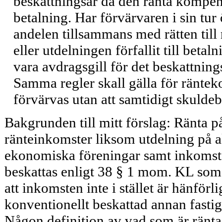
beskattningsår då den ränta kompensa
betalning. Har förvärva­ren i sin tur
andelen tillsammans med rätten till 
eller utdelningen förfallit till beta
vara avdragsgill för det beskattning
Samma regler skall gälla för ränteko
förvärvas utan att samtidigt skuldeb
Bakgrunden till mitt förslag: Ränta p
ränteinkoms­ter liksom utdelning på a
ekonomiska föreningar samt inkomst 
beskattas enligt 38 § 1 mom. KL som 
att inkomsten inte i stället är hänförli
konventionellt beskattad annan fastig
Någon definition av vad som är ränta f