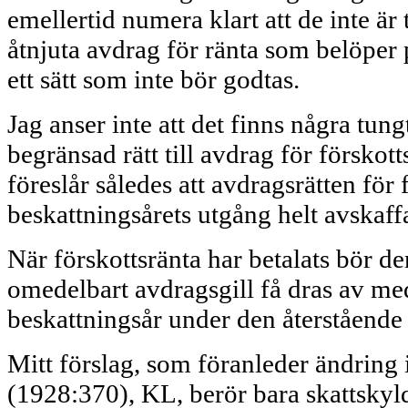
emellertid numera klart att de inte är
åtnjuta avdrag för ränta som belöper p
ett sätt som inte bör godtas.
Jag anser inte att det finns några tun
begränsad rätt till avdrag för förskotts
föreslår således att avdragsrätten för 
beskattnings­årets utgång helt avskaff
När förskottsränta har betalats bör de
omedelbart avdragsgill få dras av med
beskatt­ningsår under den återstående
Mitt förslag, som föranleder ändring
(1928:370), KL, berör bara skattskyl