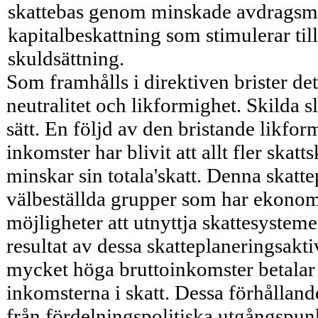
skattebas genom minskade avdragsmöj
kapitalbeskattning som stimulerar ti
skuldsättning.
Som framhålls i direktiven brister de
neutralitet och likformighet. Skilda s
sätt. En följd av den bristande likfo
inkomster har blivit att allt fler ska
minskar sin totala'skatt. Denna skatt
välbeställda grupper som har ekono
möjligheter att utnyttja skattesystemet
resultat av dessa skatteplaneringsakt
mycket höga bruttoinkomster betalar 
inkomsterna i skatt. Dessa förhålland
från fördelningspolitiska utgångspunk