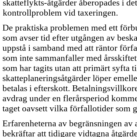
skatteflykts-åtgärder åberopades i det
kontrollproblem vid tax­eringen.
De praktiska problemen med ett förbu
som avser tid efter utgången av beskat
uppstå i samband med att räntor förfal
som inte sammanfaller med årsskiftet 
som har tagits utan att primärt syfta t
skatteplaneringsåtgärder löper emell
betalas i efterskott. Betalnings­villko
avdrag under en flerårsperiod komme
taget oavsett vilka förfallotider som 
Erfarenheterna av begränsningen av a
bekräftar att tidigare vidtagna åtgärd