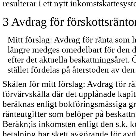
resulterar i ett nytt inkomstskattesys
3 Avdrag för förskottsränto
Mitt förslag: Avdrag för ränta som ha
längre medges omedelbart för den d
efter det aktuella beskattningsåret.
stället fördelas på återstoden av den
Skälen för mitt förslag: Avdrag för rä
förvärvskälla där det upplånade kapit
beräknas enligt bokföringsmässiga g
ränteutgifter som belöper på beskattni
Beräkn;is inkomsten enligt den s.k. k
betalning har skett avgörande för avd