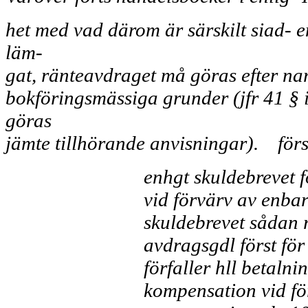
het med vad därom är särskilt siad- e
läm-
gat, ränteavdraget må göras efter na
bokföringsmässiga grunder (jfr 41 § i
göras
jämte tillhörande anvisningar).
för
enhgt skuldebrevet fö
vid förvärv av enbar
skuldebrevet sådan 
avdragsgdl först för
förfaller hll betaln
kompensation vid fö