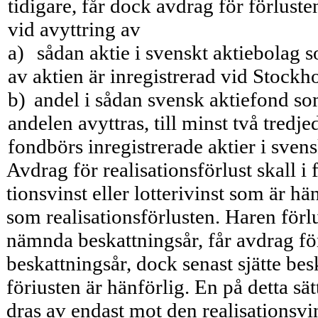
tidigare, får dock avdrag för förluste
vid avyttring av
a)
sådan aktie i svenskt aktiebolag 
av aktien är inregistrerad vid Stock
b)
andel i sådan svensk aktiefond so
andelen avyttras, till minst två tredj
fondbörs inregistrerade aktier i sven
Avdrag för realisationsförlust skall i 
tionsvinst eller lotterivinst som är h
som realisationsförlusten. Haren förlu
nämnda beskattningsår, får avdrag för
beskattningsår, dock senast sjätte besk
föriusten är hänförlig. En på detta sät
dras av endast mot den realisa­tionsvin