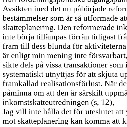
Avsikten ined det nu påbörjade reforma
bestämmelser som är så utformade at
skattepla­nering. Den reformerade in
inte börja tillämpas förrän tidigast f
fram till dess blunda för aktivitete
är enligt min mening inte försvarbart,
sikte dels på vissa transaktioner som i
systematiskt utnyttjas för att skjuta u
framkallad realisationsförlust. När de
påminna om att den är särskilt uppmä
inkomstskatteutredningen (s, 12),
Jag vill inte hålla det för uteslutet at
mot skatteplanering kan komma att k