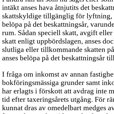
intäkt anses hava åtnjutits det beskatt
skattskyldige tillgänglig för lyftning,
belöpa på det beskattningsår, varunde
rum. Sådan speciell skatt, avgift eller
skatt enligt uppbördsla­gen, anses doc
slutliga eller till­kommande skatten på
anses belöpa på det beskattningsår till
I fråga om inkomst av annan fas­tighe
bokföringsmässiga grunder samt in­ko
har erlagts i förskott att avdrag inte
tid efter taxe­ringsårets utgång. För 
kunnat dras av omedelbart medges av