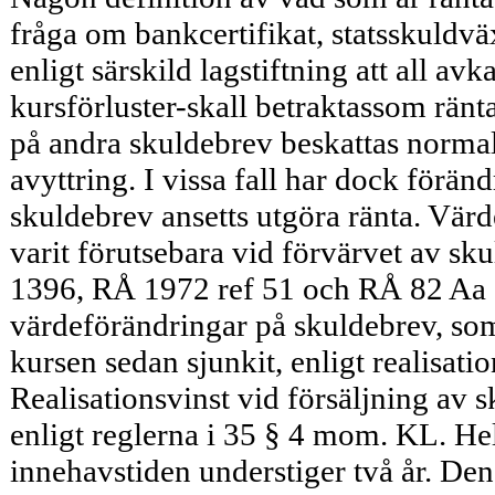
fråga om bankcertifikat, statsskuldv
enligt särskild lagstiftning att all av
kursför­luster-skall betraktassom rän
på andra skuldebrev beskattas normal
avyttring. I vissa fall har dock föränd
skuldebrev ansetts utgöra ränta. Värd
varit förutsebara vid förvärvet av sk
1396, RÅ 1972 ref 51 och RÅ 82 Aa 1
värdeförändringar på skuldebrev, som 
kursen sedan sjunkit, enligt realisatio
Realisationsvinst vid försäljning av 
enligt reglerna i 35 § 4 mom. KL. Hel
innehavstiden understiger två år. Den