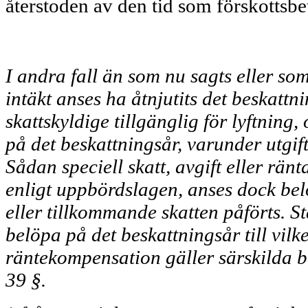
återstoden av den tid som förskotts­be
I andra fall än som nu sagts eller som
intäkt anses ha åtnjutits det beskattnin
skattskyldige tillgänglig för lyftning,
på det beskattningsår, varunder utgif
Sådan speciell skatt, avgift eller ränt
enligt uppbördsla­gen, anses dock bel
eller till­kommande skatten påförts. St
belöpa på det beskattningsår till vil­
räntekompensation gäller särskilda b
39 §.