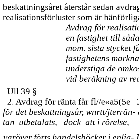
beskattningsåret återstår sedan avdrag
realisationsförluster som är hänförliga 
Avdrag för realisati
en fastighet till så
mom. sista stycket 
fastighetens markna
understiga de omkos
vid beräkning av rea
Ull 39 §
2. Avdrag för ränta får fl//e«a5(5e
för det beskattningsår, wnrtt/jterrän-
tan utbetalats, dock att i rörelse, 
varöver förts handelsböcker i enlig-