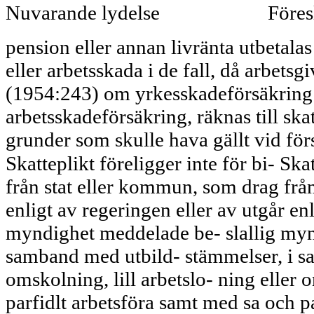
Nuvarande lydelse
Föres
pension eller annan livränta utbetala
eller arbetsskada i de fall, då arbetsgi
(1954:243) om yrkesskadeförsäkring 
arbetsska­deförsäkring, räknas till ska
grunder som skulle hava gällt vid för
Skatteplikt föreligger inte för bi- Skat
från stat eller kommun, som drag frå
enligt av regeringen eller av utgår enl
myndighet meddelade be- slallig myn
samband med utbild- stämmelser, i sa
omskolning, lill arbetslo- ning eller o
parfidlt arbetsföra samt med sa och p