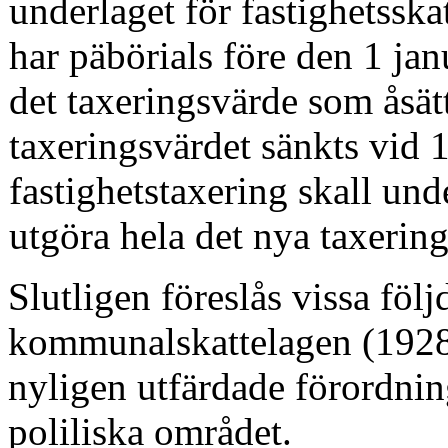
underlaget för fastighets­sk
har päbörials före den 1 jan
det taxeringsvärde som åsät
taxeringsvärdet sänkts vid 
fastighetstaxering skall unde
utgöra hela det nya taxering
Slutligen föreslås vissa följ
kommunalskattelagen (1928
nyligen utfärdade förordnin
poliliska området.