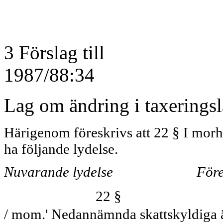
3 Förslag till
1987/88:34
Lag om ändring i taxerings
Härigenom föreskrivs att 22 § I morh
ha följande lydelse.
Nuvarande lydelse
Före
22 §
/ mom.' Nedannämnda skattskyldiga är