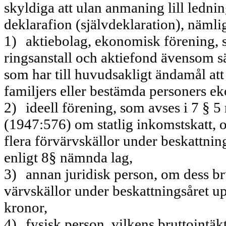
skyldiga att ulan anmaning lill ledni
deklara­fion (självdeklaration), nämli
1)
aktiebolag, ekonomisk förening, 
ringsanstall och aktiefond ävensom säd
som har till huvudsakligt ändamål att 
familjers eller bestämda personers e
2)
ideell förening, som avses i 7 § 5
(1947:576) om statlig inkomstskatt, o
flera förvärvs­källor under beskattni
enligt 8§ nämnda lag,
3)
annan juridisk person, om dess bru
värvskällor under beskattningsåret u
kro­nor,
4)
fysisk person, vilkens bruttointäkt