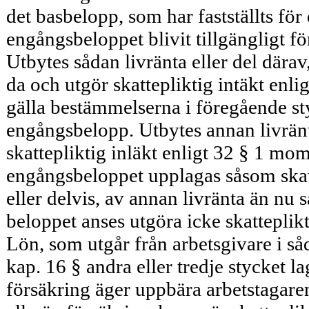
det basbelopp, som har fastställts för 
engångsbeloppet blivit tillgängligt fö
Utbytes sådan livränta eller del därav
da och utgör skattepliktig intäkt en
gälla bestämmelserna i föregående st
engångsbe­lopp. Utbytes annan livränt
skattepliktig inläkt enligt 32 § 1 mo
engångsbeloppet uppla­gas såsom skatt
eller delvis, av annan livränta än nu
beloppet anses utgöra icke skatteplikt
Lön, som utgår från arbetsgivare i så
kap. 16 § andra eller tredje stycket
försäkring äger uppbära arbetstagare