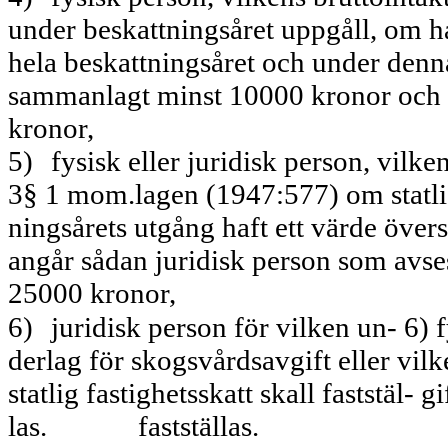
under beskattningsåret uppgåll, om han
hela beskattningsåret och under denna 
sam­manlagt minst 10000 kronor och e
kronor,
5)
fysisk eller juridisk person, vilke
3§ 1 mom.lagen (1947:577) om statlig
ningsårets utgång haft ett värde över
angår sådan juridisk person som avs
25000 kronor,
6)
juridisk person för vilken un- 6) 
derlag för skogsvårdsavgift eller vil
statlig fastighetsskatt skall faststäl- gi
las.
fastställas.