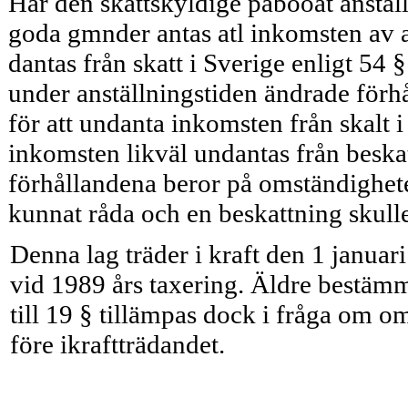
Har den skattskyldige påböoat anstäl
goda gmnder antas atl inkomsten av 
dantas från skatt i Sverige enligt 54 §
under anställningstiden ändrade förh
för att undanta inkomsten från skalt i 
inkomsten likväl undantas från beska
förhållandena beror på omständighete
kunnat råda och en beskattning skulle
Denna lag träder i kraft den 1 januar
vid 1989 års taxering. Äldre bestämm
till 19 § tillämpas dock i fråga om o
före ikraftträdandet.