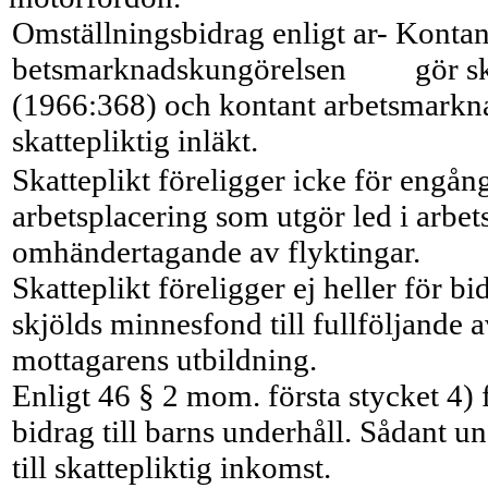
Omställningsbidrag enligt ar- Kontan
betsmarknadskungörelsen
gör sk
(1966:368) och kontant arbetsmark­n
skattepliktig inläkt.
Skatteplikt föreligger icke för engå
arbetsplacering som utgör led i arbe
omhändertagan­de av flyktingar.
Skatteplikt föreligger ej heller för 
skjölds minnesfond till fullföljande a
mottagarens utbildning.
Enligt 46 § 2 mom. första stycket 4) fö
bidrag till barns underhåll. Sådant u
till skattepliktig inkomst.