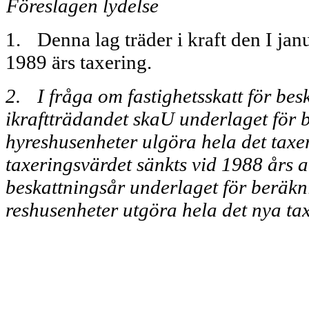
Föreslagen lydelse
1.
Denna lag träder i kraft den I ja
1989 ärs taxering.
2.
I fråga om fastighetsskatt för be
ikraftträdandet skaU underla­get för b
hyreshusenheter ulgöra hela det taxe
taxeringsvärdet sänkts vid 1988 års a
be­skattningsår underlaget för beräk­n
reshusenheter utgöra hela det nya ta