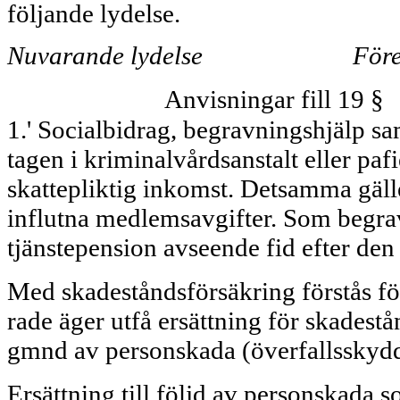
följan­de lydelse.
Nuvarande lydelse
Före
Anvisningar fill 19 §
1.' Socialbidrag, begravningshjälp sa
tagen i kriminalvårdsanstalt eller paf
skatte­pliktig inkomst. Detsamma gälle
influtna med­lemsavgifter. Som begra
tjänstepension avseen­de fid efter den
Med skadeståndsförsäkring förstås för
rade äger utfå ersättning för skadestå
gmnd av personskada (överfallsskydd 
Ersättning till följd av personskada 