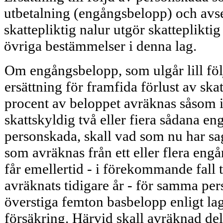
utbetalning (engångsbelopp) och avs
skattepliktig nalur utgör skattepliktig
övriga bestäm­melser i denna lag.
Om engångsbelopp, som ulgår lill föl
ersättning för framfida förlust av ska
procent av beloppet avräknas såsom i
skattskyldig två eller fiera sådana e
personskada, skall vad som nu har sag
som avräknas från ett eller flera en
får emellertid - i förekom­mande fal
avräknats tidigare år - för samma p
överstiga femton basbelopp enligt l
försäkring. Härvid skall avräknad del