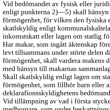
Vid bedömandet av fysisk eller jurid
enligt punkterna 2)—5) skall hänsyn i
förmögenhet, för vilken den fysiska e
skatl­skyldig enligt kommunalskaltel
inkomst­skatt eller lagen om statlig 
Har makar, som ingått äktenskap för
levt tillsammans under störte delen dä
förmögenhet, skall vardera makens 
med hänsyn till makarnas sammanla
Skall skatlskyldig enligt lagen om st
förmögenhet, som fillhör barn eller a
deklarafionsskyldighetens bedömand
Vid tillämpning av vad i första stycke
medborgare, som under beskattningsår