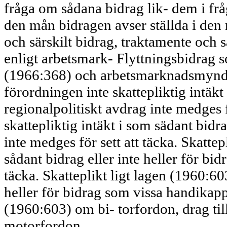
fråga om sådana bidrag lik- dem i fråg
den mån bidragen avser ställda i den
och särskilt bidrag, traktamente och s
enligt arbetsmark- Flyttningsbidrag
(1966:368) och arbetsmarknadsmyndig
förordningen inte skattepliktig intäk
regionalpolitiskt avdrag inte medges 
skattepliktig intäkt i som sädant bidra
inte medges för sett att täcka. Skatte
sådant bidrag eller inte heller för bid
täcka. Skatteplikt ligt lagen (1960:60
heller för bidrag som vissa handikap
(1960:603) om bi- torfordon, drag ti
motorfordon.