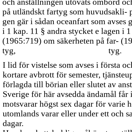
och anställningen utövats ombord oc
på utländskt fartyg som huvudsakli- 
gen gär i sådan oceanfart som avses 
i 1 kap. 11 § andra stycket e lagen i 
(1965:719) om säkerheten på far- (19
tyg,
tyg.
I lid för vistelse som avses i första 
kortare avbrott för semester, tjänsteu
förlagda till börian eller slutet av a
Sverige för här avsedda ändamål får i
motsva­rar högst sex dagar för varie
utomlands varar eller under ett och s
dagar.