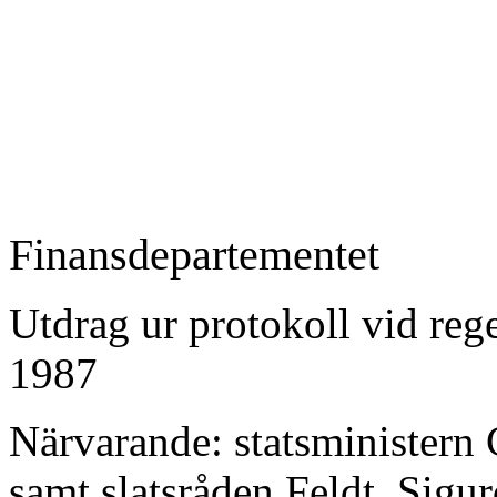
Finansdepartementet
Utdrag ur protokoll vid re
1987
Närvarande: statsministern 
samt slatsråden Feldt, Sigu