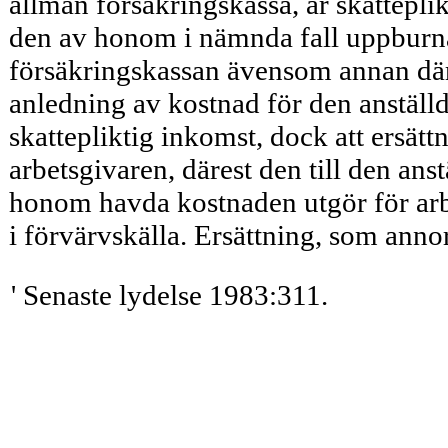
allmän försäk­ringskassa, är skatteplik
den av honom i nämnda fall uppburna
försäkringskassan ävensom annan där
anledning av kostnad för den anställd
skattepliktig inkomst, dock att ersättn
arbetsgivaren, därest den till den anst
honom havda kostnaden utgör för arbe
i förvärvskälla. Ersättning, som anno
' Senaste lydelse 1983:311.