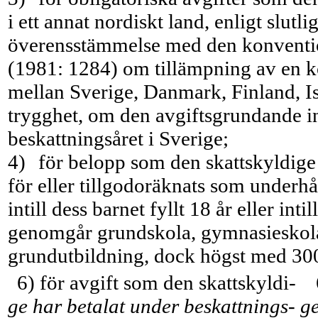
i ett annat nordiskt land, enligt slutlig
överensstämmelse med den konventio
(1981: 1284) om tillämpning av en 
mellan Sverige, Danmark, Finland, I
trygghet, om den avgiftsgrundande int
beskattningsåret i Sveri­ge;
4)
för belopp som den skattskyldige 
för eller tillgodoräknats som under
intill dess barnet fyllt 18 år eller inti
genomgår grundskola, gymnasieskola
grundutbildning, dock högst med 300
6) för avgift som den skattskyldi-
ge har betalat under beskattnings- ge