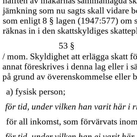
hälften av makarnas sammanlagda ska
jämkning som nu sagts skall vidare b
som enligt 8 § lagen (1947:577) om s
räknas in i den skattskyldiges skatte
53 §
/ mom. Skyldighet att erlägga skatt fö
annat föreskrives i denna lag eller i
på grund av överenskommelse eller be
a) fysisk person;
för tid, under vilken han varit här i r
för all inkomst, som förvärvats inom
för tid, under vilken han ej varit här 