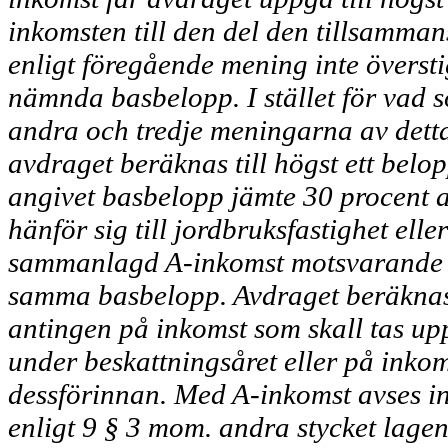
in­komsten till den del den tillsam­m
enligt föregå­ende mening inte överst
nämnda basbelopp. I stället för vad s
andra och tredje meningarna av detta
avdraget beräknas till högst ett bel
angivet basbe­lopp jämte 30 procent 
hänför sig till jordbruksfas­tighet eller
sam­manlagd A-inkomst motsvarande 
samma basbelopp. Av­draget beräknas 
anting­en på inkomst som skall tas upp
under beskattningsåret eller på inko
dess­förinnan. Med A-inkomst avses i
enligt 9 § 3 mom. andra stycket lag