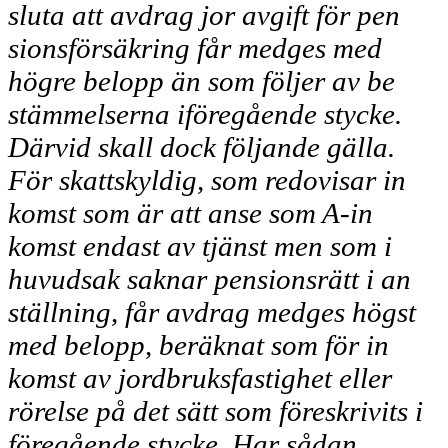
sluta att avdrag jor avgift för pen­
sionsförsäkring får medges med
högre belopp än som följer av be­
stämmelserna iföregående stycke.
Därvid skall dock följande gälla.
För skattskyldig, som redovisar in­
komst som är att anse som A-in­
komst endast av tjänst men som i
huvudsak saknar pensionsrätt i an­
ställning, får avdrag medges högst
med belopp, beräknat som för in­
komst av jordbruksfastighet eller
rörelse på det sätt som föreskrivits i
föregående stycke. Har sådan