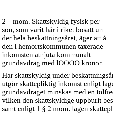
2 mom. Skattskyldig fysisk per­
son, som varit här i riket bosatt un­
der hela beskattningsåret, äger att å
den i hemortskommunen taxerade
inkomsten åtnjuta kommunalt
grundavdrag med lOOOO kronor.
Har skattskyldig under beskatt­ningså
utgör skattepliktig inkomst enligt la
grundavdraget minskas med en tolftede
vilken den skattskyldige uppburit be
samt enligt 1 § 2 mom. lagen skatte­p