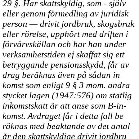
29 §. Har skattskyldig, som - själv
eller genom förmedling av juridisk
person — drivit jordbruk, skogsbruk
eller rörelse, upphört med driften i
förvärvskällan och har han under
verksamhetstiden ej skaffat sig ett
betryggande pensionsskydd, får av­
drag beräknas även på sådan in­
komst som enligt 9 § 3 mom. andra
stycket lagen (1947:576) om statlig
inkomstskatt är att anse som B-in-
komst. Avdraget får i detta fall be­
räknas med beaktande av det antal
år den skattskyldige drivit jordbru­