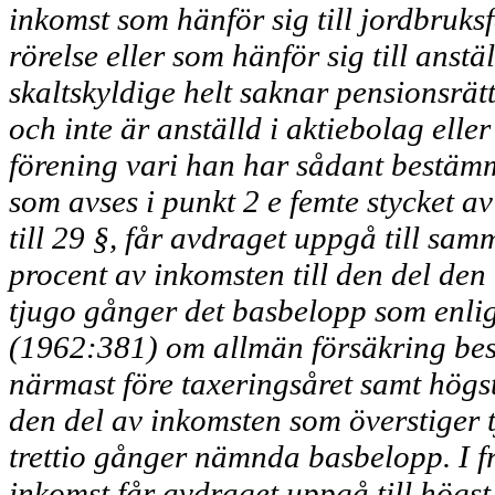
inkomst som hänför sig till jord­bruksf
rörelse eller som hänför sig till anst
skaltskyldige helt saknar pen­sionsrätt
och inte är anställd i aktiebolag elle
förening vari han har sådant bestäm
som avses i punkt 2 e femte stycket a
till 29 §, får avdraget upp­gå till sa
pro­cent av inkomsten till den del den 
tjugo gånger det basbelopp som enlig
(1962:381) om allmän försäkring bes
närmast före taxeringsåret samt högst
den del av inkomsten som överstiger 
trettio gånger nämnda basbelopp. I f
inkomst får avdraget uppgå till högst