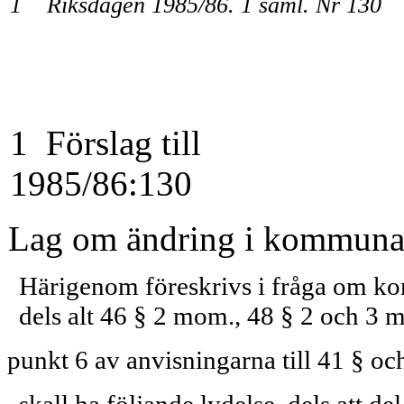
1 Riksdagen 1985/86. 1 saml. Nr 130
1 Förslag till
1985/86:130
Lag om ändring i kommunal
Härigenom föreskrivs i fråga om k
dels alt 46 § 2 mom., 48 § 2 och 3
punkt 6 av anvisningarna till 41 § oc
skall ha följande lydelse, dels att del