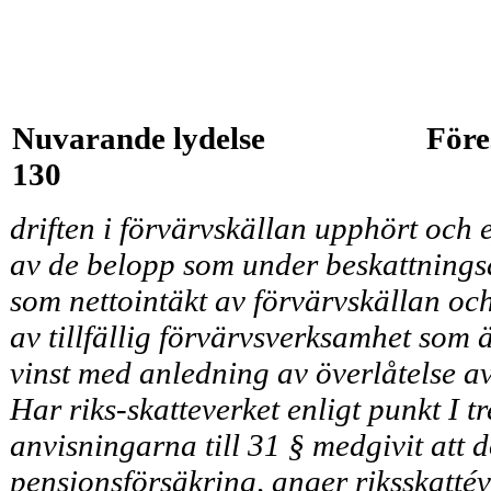
Nuvarande lydelse
Före
130
driften i förvärvskällan upphört och
av de belopp som under beskattningså
som nettointäkt av förvärvskällan oc
av tillfällig för­värvsverksamhet som är
vinst med anledning av över­låtelse a
Har riks-skatteverket enligt punkt I tr
anvisningarna till 31 § medgivit att 
pensions­försäkring, anger riksskatté