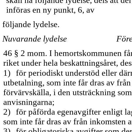
införas en ny punkt, 6, av
följande lydelse.
Nuvarande lydelse
Före
46 § 2 mom. I hemortskommunen får s
riket under hela beskattningsåret, d
1)
för periodiskt understöd eller dä
utbetalning, som inte får dras av frå
förvärvskälla, i den ut­sträckning so
anvisningarna;
2)
för påförda egenavgifter enligt l
som inte får dras av från inkomsten a
3)
för obligatoriska avgifter som de