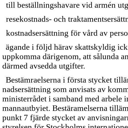
till beställningshavare vid armén ut
resekostnads- och traktamentsersätt
kostnadsersättning för vård av perso
ägande i följd härav skattskyldig ic
uppkomma därigenom, att sålunda anvi
därmed avsedda utgifter.
Bestämraelserna i första stycket til
nadsersättning som anvisats av komm
ministerrådet i samband med arbele i
mannautbyiet. Bestäramelserna tilläm
punkt 7 fjärde stycket av anvisningar
styrelsen för Stockholms internationel