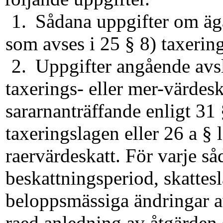
1.
Sådana uppgifter om äg
som avses i 25 § 8) taxerin
2.
Uppgifter angående avsl
taxerings- eller mer-värdesk
sararnanträffande enligt 31
taxeringslagen eller 26 a §
raervärdeskatt. För varje såd
beskattningsperiod, skattes
beloppsmässiga ändringar av
raed anledning av åtgärden