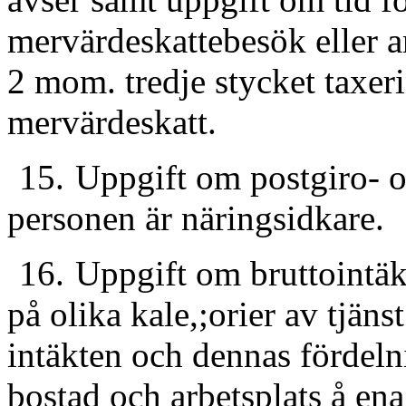
mervärdeskattebesök eller a
2 mom. tredje stycket taxer
mervärdeskatt.
15.
Uppgift om postgiro-
personen är närings­idkare.
16.
Uppgift om bruttointäk
på olika kale,;orier av tjä
intäkten och dennas fördeln
bostad och arbetsplats å en