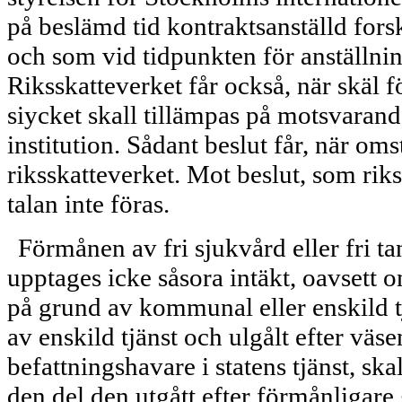
på beslämd tid kontraktsanställd for
och som vid tidpunkten för anställning
Riksskatteverket får också, när skäl fö
siycket skall tillämpas på motsva­rand
institution. Sådant beslut får, när om
riksskatteverket. Mot beslut, som riks
talan inte föras.
Förmånen av fri sjukvård eller fri ta
upptages icke såsora intäkt, oavsett o
på grund av kommunal eller enskild t
av enskild tjänst och ulgålt efter väs
befattningshavare i statens tjänst, sk
den del den utgått efter förmånligare