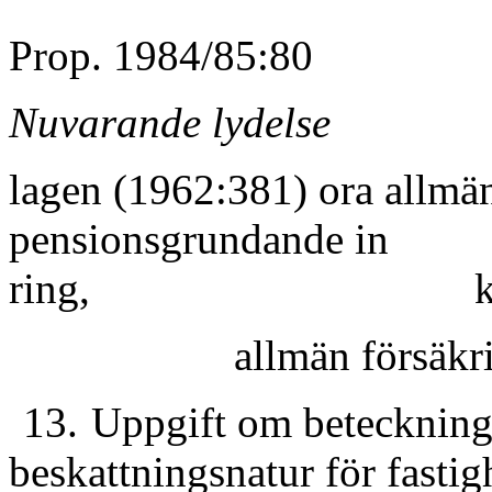
Prop. 1984/85:80
Nuvarande lydelse
lagen (1962:381) ora allm
pensionsgrundande in­
ring,
allmän försäkr
13.
Uppgift om beteckning,
beskattnings­natur för fasti