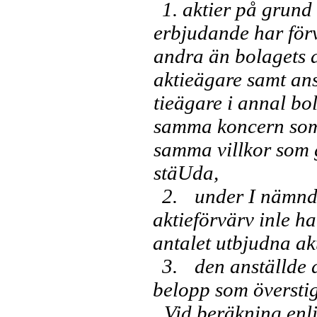
1. aktier på grund
erbjudande har för
andra än bolagets 
aktieägare samt ans
tieägare i annal bo
samma koncern som
samma villkor som g
stäUda,
2.
under I nämnd
ak­tieförvärv inle h
antalet ut­bjudna akt
3.
den anställde d
belopp som översti
Vid beräkning enli