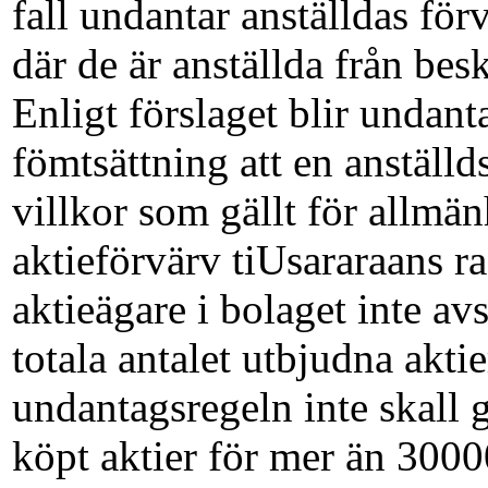
fall undantar anställ­das för
där de är anställda från bes
Enligt förslaget blir undant
fömt­sättning att en anställ
villkor som gällt för allmän
aktieförvärv tiUsararaans r
aktieägare i bolaget inte a
totala antalet utbjudna akti
undantagsregeln inte skall g
köpt aktier för mer än 3000