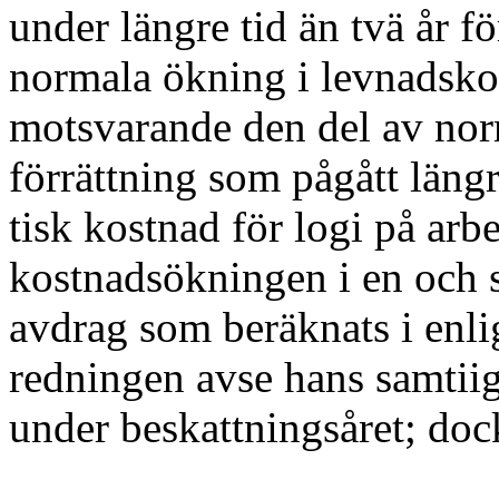
under längre tid än tvä år fö
normala ökning i levnadsko
motsvarande den del av nor
förrättning som pågått läng
tisk kostnad för logi på arbe
kostnads­ökningen i en och s
avdrag som beräknats i enli
redningen avse hans samtiiga
under be­skattningsåret; doc