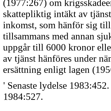
(1977:267) om krigsskadeer
skattepliktig intäkt av tjä
inkomst, som hänför sig till 
tillsammans med annan sj
uppgår till 6000 kronor elle
av tjänst hänföres under n
ersättning enligt lagen (19
' Senaste lydelse 1983:452.
1984:527.