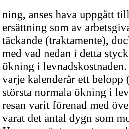
ning, anses hava uppgått til
ersättning som av arbetsgiv
täckande (trakta­mente), doc
med vad nedan i detta styc­
ökning i levnadskostnaden. R
varje ka­lenderår ett belop
största nor­mala ökning i l
resan varit förenad med öve
varat det antal dygn som mot