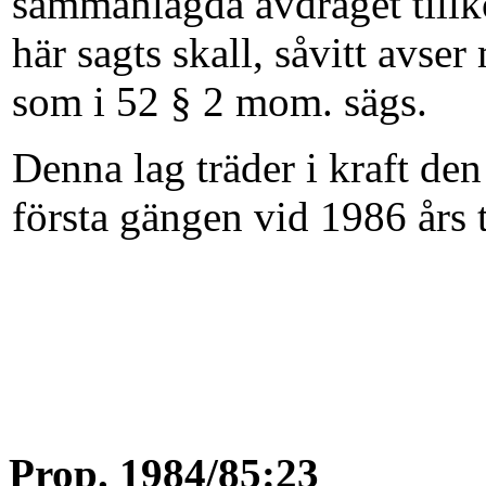
sammanlagda avdraget till
här sagts skall, såvitt avser
som i 52 § 2 mom. sägs.
Denna lag träder i kraft den
första gängen vid 1986 års 
Prop. 1984/85:23