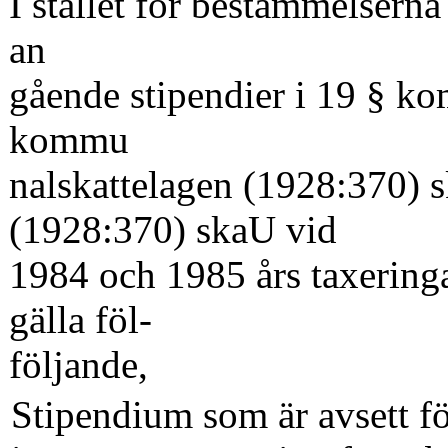
I stället för bestämmelserna
an­
gående stipendier i 19 § k
kommu­
nalskattelagen (1928:370) s
(1928:370) skaU vid
1984 och 1985 års taxeringa
gälla föl-
följande,
Stipendium som är avsett f