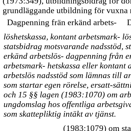
(1973:349), utbildningsbidrag för do
grundläggande utbildning för vuxna rä
Dagpenning frän erkänd arbets-
D
löshetskassa, kontant arbetsmark- lö
statsbidrag motsvarande nadsstöd, 
erkänd arbetslös- dagpenning från er
arbetsmark- hetskassa eller kontant 
arbetslös nadsstöd som lämnas till ar
som startar egen rörelse, ersatt-sätt
och 15 §§ lagen (1983:1070) om arb
ungdomslag hos offentliga arbetsgiva
som skattepliktig intäkt av tjäns
(1983:1079) om sta