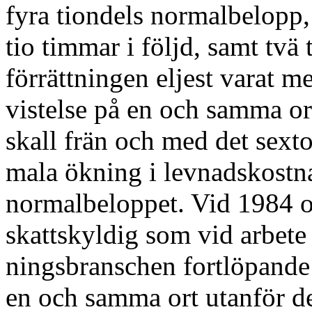
fyra tiondels normalbelopp,
tio timmar i följd, samt tvä
förrättningen el­jest varat m
vistelse på en och samma ort
skall frän och med det sex­
mala ökning i levnadskostna
normalbe­loppet. Vid 1984 oc
skattskyldig som vid arbet
ningsbranschen fortlöpande h
en och sam­ma ort utanför d