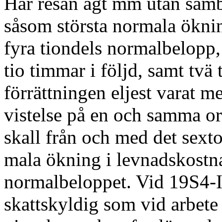
Har resan ägt mm utan samb
såsom största normala ökni
fyra tiondels normalbelopp,
tio timmar i följd, samt tvä
förrättningen el­jest varat m
vistelse på en och samma ort
skall från och med det sex­
mala ökning i levnadskostna
normalbe­loppet. Vid 19S4-I9
skattskyldig som vid arbet