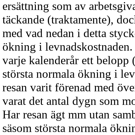
ersättning som av arbetsgiv
täckande (trakta­mente), doc
med vad nedan i detta styc­
ökning i levnadskostnaden. R
varje ka­lenderår ett belop
största nor­mala ökning i l
resan varit förenad med öve
varat det antal dygn som mot
Har resan ägt mm utan samb
säsom största normala ökni