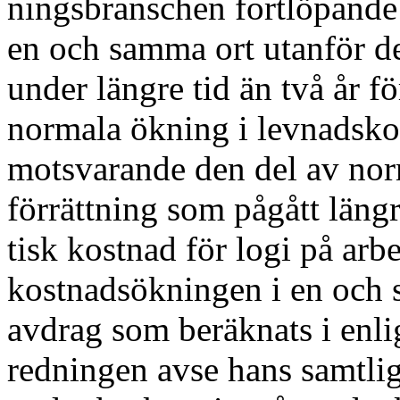
ningsbranschen fortlöpande h
en och sam­ma ort utanför d
under längre tid än två år fö
normala ökning i levnadsko
motsvarande den del av nor
förrättning som pågått läng
tisk kostnad för logi på arbe
kostnads­ökningen i en och s
avdrag som beräknats i enli
redningen avse hans samtliga