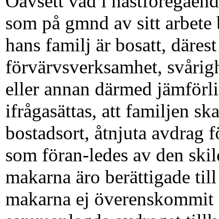
Oavsett vad i nästföregåend
som på gmnd av sitt arbete 
hans familj är bosatt, däre
förvärvsverksamhet, svårigh
eller annan därmed jämförl
ifrågasättas, att familjen ska
bostadsort, åtnjuta avdrag 
som föran-ledes av den ski
makarna äro berättigade till
makarna ej överenskommit 