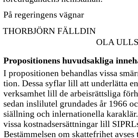
På regeringens vägnar
THORBJÖRN FÄLLDIN
OLA ULL
Propositionens huvudsakliga inneh
I propositionen behandlas vissa smär
tion. Dessa syflar lill att underlätta e
verksamhet lill de arbeisrättsliga fö
sedan inslilutel grundades år 1966 oc
siällning och inlernationella karaklär.
vissa kostnadser­sättningar lill SIPRL
Bestämmelsen om skattefrihet avses t