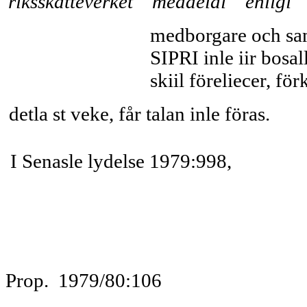
riksskatteverket meddelai enligi f
medborgare och sam
SIPRI inle iir bosal
skiil föreliecer, för
detla st veke, får talan inle föras.
I Senasle lydelse 1979:998,
Prop. 1979/80:106