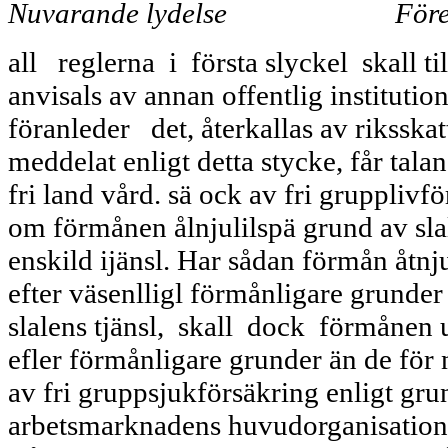
Nuvarande lydelse
Före
all reglerna i första slyckel skall 
anvisals av annan offentlig institut
föranleder det, återkallas av riksska
medde­lat enligt detta stycke, får tala
fri land vård. sä ock av fri grupplivf
om förmånen ålnjulilspä grund av sla
enskild ijänsl. Har sådan förmån åtnju
efter väsenlligl förmånligare grunde
slalens tjänsl, skall dock förmånen u
efler förmånligare grunder än de fö
av fri gruppsjukförsäkring enligt gru
arbetsmarknadens huvudorganisatione