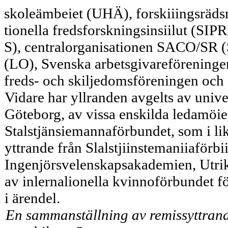
skoleämbeiet (UHÄ), forskiiingsräd
tionella fredsforskningsinsiilut (SI
S), centralorganisationen SACO/SR (
(LO), Svenska arbetsgivareföreninge
freds- och skiljedomsföreningen och
Vidare har yllranden avgelts av univ
Göteborg, av vissa enskilda ledamöie
Stalstjänsiemannaförbundet, som i li
yttrande från Slalstjiinstemaniiaförb
Ingenjörsvelenskapsakademien, Utrike
av inlernalionella kvinnoförbundet för 
i ärendel.
En sammanställning av remissyttrande