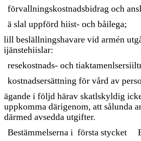
förvallningskostnadsbidrag och ansl
ä slal uppförd hiist- och båilega;
lill beslällningshavare vid armén utgå
ijänstehiislar:
resekostnads- och tiaktamenlsersiilt
kostnadsersättning för vård av perso
ägande i följd härav skatlskyldig ic
uppkomma därigenom, att sålunda anvi
därmed avsedda utgifter.
Bestämmelserna i första stycket