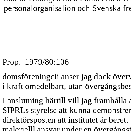
personalorganisalion och Svenska fre
Prop. 1979/80:106
domsföreningcii anser jag dock övervä
i kraft omedelbart, utan övergångsbe
I anslutning härtill vill jag framhålla 
SIPRLs styrelse att kunna demonstrera
direktörsposten att institutet är beret
malerielll ansvar under en övergångstid