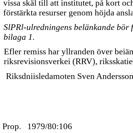
vissa skäl till att institutet, på kort 
förstärkta resurser genom höjda ansl
SlPRl-ulredningens belänkande bör fo
bilaga 1.
Efler remiss har yllranden över beiän
riksrevisionsverkei (RRV), riksskati
Riksdniisledamoten Sven Andersso
Prop. 1979/80:106