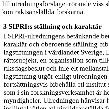
lill utredningsförslaget rörande viss 
kontraktsanslällda forskarna.
3 SIPRI:s ställning och karaktär
I SIPRI-ulredningens betänkande beton
karaklär och oberoende ställning bib
lagstiftningen i värdlandet Sverige,
rättssubjekt, en organisalion som til
riksdagsbeslut och inle elt mellanstal
lagstiftning utgör enligt ulredningen 
fortsättningsvis bibehålla etl institut 
som i sin forskningsverksamhet är he
myndigheler. Ulredningen hänvisar h
inslilutel rätlen atl visslidsanställda