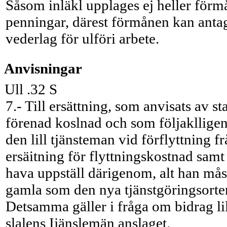
Såsom inläkl upplages ej heller förm
penningar, därest förmånen kan antag
vederlag för ulföri arbete.
Anvisningar
Ull .32 S
7.- Till ersättning, som anvisats av st
förenad koslnad och som följaklligen 
den lill tjänsteman vid förflyttning f
ersäitning för flyttningskostnad sam
hava uppställ därigenom, alt han mås
gamla som den nya tjänstgöringsorte
Detsamma gäller i fråga om bidrag lil
slalens Ijänslemän anslaget.