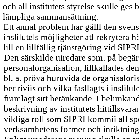
och all institutets styrelse skulle ge
lämpliga sammansättning.
Ett annal problem har gälll den svens
inslilutels möjligheter atl rekrytera 
lill en lillfällig tjänstgöring vid SIPRI
Den särskilde uiredare som. på begär
personalorganisalion, lillkallades de
bl, a. pröva huruvida de organisaloris
bedriviis och vilka fasllagts i inslilu
framlagt sitt betänkande. I belimkand
beskrivning av institutets hittillsvar
vikliga roll som SIPRI kommii all spe
verksamhetens former och inriktning 