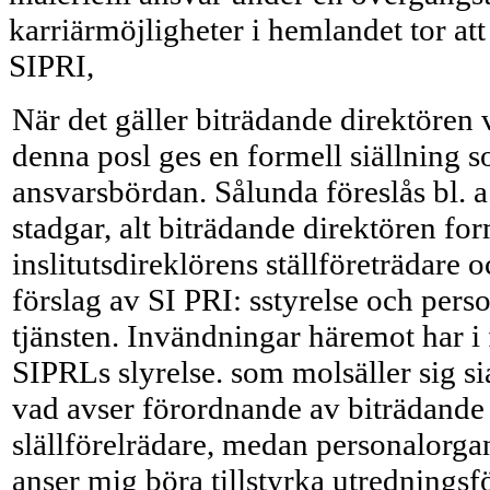
karriärmöjligheter i hemlandet tor att
SIPRI,
När det gäller biträdande direktören 
denna posl ges en formell siällning s
ansvarsbördan. Sålunda föreslås bl. a. a
stadgar, alt biträdande direktören for
inslitutsdireklörens ställföreträdare 
förslag av SI PRI: sstyrelse och pers
tjänsten. Invändningar häremot har i 
SIPRLs slyrelse. som molsäller sig si
vad avser förordnande av biträdande 
slällförelrädare, medan personalorgan
anser mig böra tillstyrka utrednings