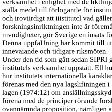
verksamhet i enlighet med de liktliii
ställa medel till förlogantle för insti
och iroviirdigt att iiistitutcl vad gäll
forskningsinriktningen inte är föremå
mvndigheter, gör Sverige en insats för
Denna uppfaUning har kommit till uttr
innevaiande och tidigare riksmöten.
Under den tid som gått sedan SIPRI g
institutels verksamhet uppstått. Ell 
hur institutets internationella karaklä
förenas med den nya lagslifiningen i 
lagen (1974:12) om anslällningsskyd
förena med de principer rörande forsk
ovannämnda proposition, nämligen all 