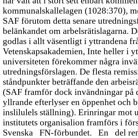
har valt att i stort sett enbart komme
kommunalskallelagen (1028:370), m
SAF förutom detta senare utredning
belänkandet om arbelsrätislagarna. D
godlas i allt väsentligt i yttranden
Vetenskapsakademien, Inte heller i y
universiteten förekommer några invä
utredningsförslagen. De flesta remissi
ståndpunkter beträffande den arbeisrät
(SAF framför dock invändningar på de
yllrande efterlyser en öppenhet och 
inslilulels ställning). Erinringar mot
institutets organisalion framförs 
Svenska FN-förbundet. En del remis