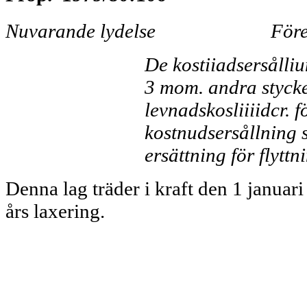
Nuvarande lydelse
Före
De kostiiadsersålliu
3 mom. andra stycke
levnadskosliiiidcr. 
kostnudsersållning s
ersätt­ning för flytt
Denna lag träder i kraft den 1 januar
års laxering.