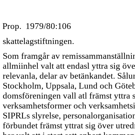
Prop. 1979/80:106
skattelagstiftningen.
Som framgår av remissammanställning
allmiinhel valt att endasl yttra sig öve
relevanla, delar av betänkandet. Sålu
Stockholm, Uppsala, Lund och Götebo
domsföreningen vall atl främst yttra
verksamhetsformer och verksamhetsin
SIPRLs slyrelse, personalorganisati
förbundet främst yttrat sig över utr