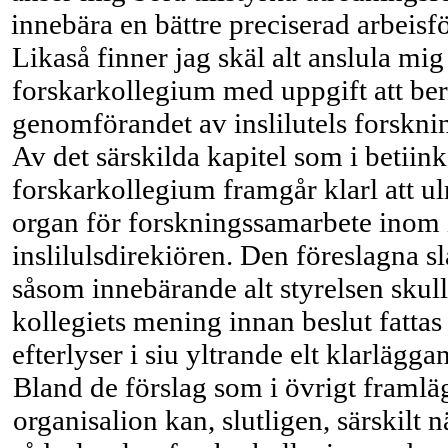
innebära en bättre preciserad arbeisfö
Likaså finner jag skäl alt anslula mig
forskarkollegium med uppgift att be
genomförandet av inslilutels forsknin
Av det särskilda kapitel som i betiin
forskarkollegium framgår klarl att ul
organ för forskningssamarbete inom i
inslilulsdirekiören. Den föreslagna sl
såsom innebärande alt styrelsen skull
kollegiets mening innan beslut fattas
efterlyser i siu yltrande elt klarlägg
Bland de förslag som i övrigt framlä
organisalion kan, slutligen, särskilt