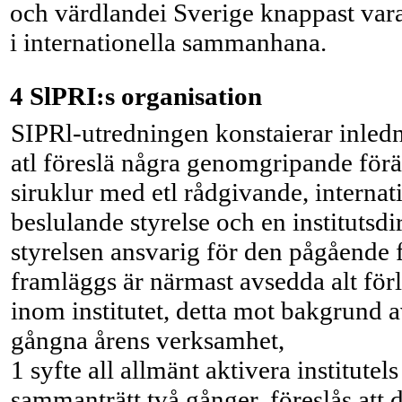
och värdlandei Sverige knappast var
i internationella sammanhana.
4 SlPRI:s organisation
SIPRl-utredningen konstaierar inlednin
atl föreslä några genomgripande förän
siruklur med etl rådgivande, internat
beslulande styrelse och en institutsd
styrelsen ansvarig för den pågående
framläggs är närmast avsedda alt för
inom institutet, detta mot bakgrund 
gångna årens verksamhet,
1 syfte all allmänt aktivera institut
sammanträtt två gånger, föreslås att det