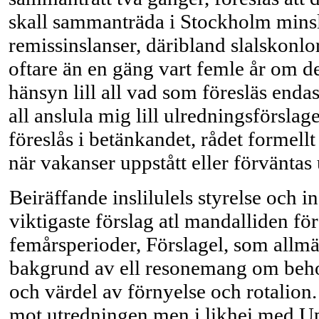
skall sammanträda i Stockholm minsl 
remissinslanser, däribland slalskonl
oftare än en gäng vart femle år om d
hänsyn lill all vad som föresläs enda
all anslula mig lill ulredningsförslage
föreslås i betänkandet, rådet formel
när vakanser uppstått eller förväntas 
Beiräffande inslilulels styrelse och i
viktigaste förslag atl mandalliden fö
femårsperioder, Förslagel, som allmä
bakgrund av ell resonemang om behov
och värdel av förnyelse och rotalion. J
mot utredningen men i likhei med Up