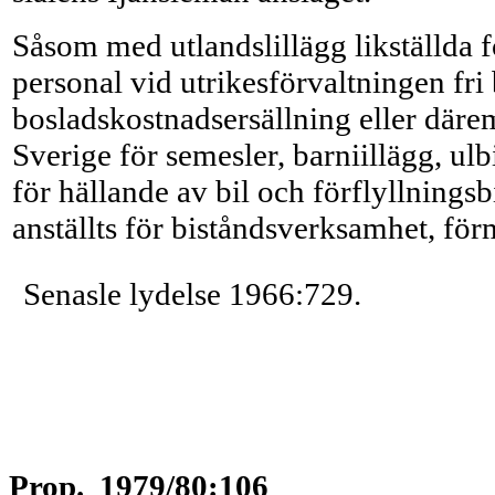
Såsom med utlandslillägg likställda f
personal vid utrikesförvaltningen f
bosladskostnadsersällning eller därem
Sverige för semesler, barniillägg, ul
för hällande av bil och förflyllnings
anställts för biståndsverksamhet, f
Senasle lydelse 1966:729.
Prop. 1979/80:106