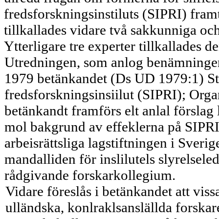
fredsforskningsinstiluts (SIPRI) fra
tillkallades vidare två sakkunniga och
Ytterligare tre experter tillkallades
Utredningen, som anlog benämningen
1979 betänkandet (Ds UD 1979:1) St
fredsforskningsinsiilut (SIPRI); Org
betänkandt framförs elt anlal förslag 
mol bakgrund av effeklerna på SIPR
arbeisrättsliga lagstiftningen i Sverig
mandalliden för inslilutels slyrelsele
rådgivande forskarkollegium.
Vidare föreslås i betänkandet att vissa
ulländska, konlraklsanslällda forska