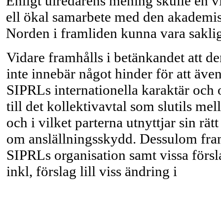
Enligt uiredarens mening skulle en v
ell ökal samarbete med den akademis
Norden i framliden kunna vara sakli
Vidare framhålls i betänkandet att den
inte innebär något hinder för att äv
SIPRLs internationella karaktär och 
till det kollektivavtal som slutils m
och i vilket parterna utnyttjar sin 
om anslällningsskydd. Dessulom framlä
SIPRLs organisation samt vissa försla
inkl, förslag lill viss ändring i