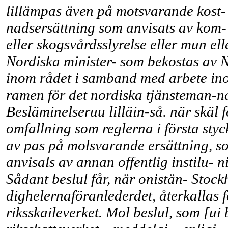
lillämpas även på motsvarande kost-
nadsersättning som anvisats av kom-
eller skogsvårdsslyrelse eller mun el
Nordiska minister- som bekostas av 
inom rådet i samband med arbete ino
ramen för det nordiska tjänsteman-nau
Besläminelseruu lilläin-så. när skäl f
omfallning som reglerna i första styck
av pas på molsvarande ersättning, s
anvisals av annan offentlig instilu- ni
Sådant beslul får, när onistän- Stock
dighelernaföranlederdet, återkallas f
riksskaileverket. Mol beslul, som [ui