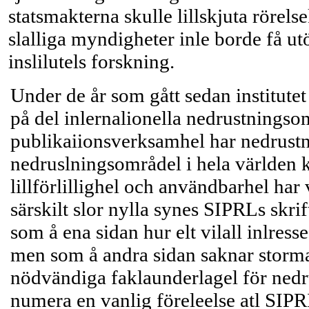
statsmakterna skulle lillskjuta rörels
slalliga myndigheter inle borde få u
inslilutels forskning.
Under de år som gått sedan institutet
på del inlernalionella nedrustningsom
publikaiionsverksamhel har nedrustn
nedruslningsområdel i hela världen 
lillförlillighel och användbarhel har 
särskilt slor nylla synes SIPRLs skrif
som å ena sidan hur elt vilall inlress
men som å andra sidan saknar stormak
nödvändiga faklaunderlagel för nedru
numera en vanlig föreleelse atl SIP