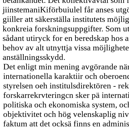
betänkandet. Det kollektivavtal som i
jiinstemaniKiförbuiulel får anses utgö
giiller att säkerställa institutets möjlig
konkreia forskningsuppgifter. Som ut
sådant utiryck for en beredskap hos a
behov av alt utnyttja vissa möjlighete
anställningsskydd.
Det enligt min mening avgörande när 
internationella karaktiir och oberoen
styrelsen oeh institulsdirektören - rekry
forskarrekrvteringcn sker pä internat
politiska och ekonomiska system, och 
objektivitet och hög velenskaplig niv
faktum att det ocksä finns en administ