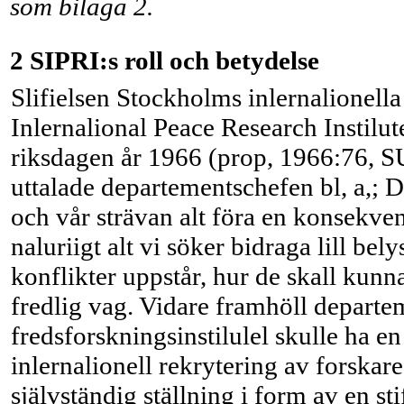
som bilaga 2.
2 SIPRI:s roll och betydelse
Slifielsen Stockholms inlernalionell
Inlernalional Peace Research Instilut
riksdagen år 1966 (prop, 1966:76, SU
uttalade departementschefen bl, a,; 
och vår strävan alt föra en konsekvent
naluriigt alt vi söker bidraga lill be
konflikter uppstår, hur de skall kun
fredlig vag. Vidare framhöll departe
fredsforskningsinstilulel skulle ha e
inlernalionell rekrytering av forskare
självständig ställning i form av en st