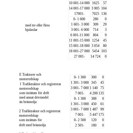
10 001-14 000
1625
57
14 001-17 000
3 905
104
17001-
7025
136
0- 1 600
280
0
1 601- 3 000
309
29
med tre eller flera
hjulaxlar
3 001- 6 000
714
3
6 001-11 000
804
9
11 001-15 000
1254
45
15 001-18 000
3 054
80
18 001-27 000
5454
103
27 001-
14 724
0
E Traktorer och
0- 1 300
300
0
motorredskap
1 301- 3 000
345
45
1 Trafiktraktor och registrerat
3 001- 7 000
1 140
75
motorredskap
som inrättats för drift
7 001-
4 200
135
med annat drivmedel
0- 1 300
388
0
än brännolja
1 301- 3 000
450
61
3 001- 7 000
1 487
99
2 Trafiktraktor och registrerat
7 001-
5 447
175
motorredskap
som inrättats för
0- 2 500
120
0
drift med brännolja
2 501-
180
0