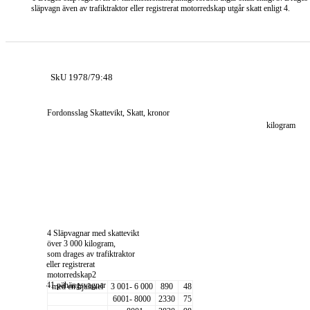
släpvagn även av trafiktraktor eller registrerat motorredskap utgår skatt enligt 4.
SkU 1978/79:48
Fordonsslag Skattevikt, Skatt, kronor
kilogram
4 Släpvagnar med skattevikt
över 3 000 kilogram,
som drages av trafiktraktor
eller registrerat
motorredskap2
41 pähängsvagnar
med en hjulaxel
3 001- 6 000
890
48
6001- 8000
2330
75