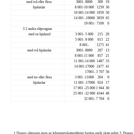
med två eller flera
3001- 8000
309
19
hjulaxlar
8 001-10 000
1259
30
10 001-14 000
1859
50
14 001 -19000
3859
65
19 001-
7109
0
3.2 andra släpvagnar
med en hjulaxel
3 001- 5 000
215
20
5 001- 8 000
615
22
8 001-
1275
41
med två hjulaxlar
3001- 8000
207
13
8 001-11 000
857
21
11 001-14 000
1487
33
14 001-17000
2477
41
17001-
3 707
56
med tre eller flera
3 001 -11000
204
9
hjulaxlar
11 001 -17000
924
17
17 001 -25 000
1 944
30
25 001 -32 000
4344
48
32 001-
7 704
0
1 Drages släpvagn även av kilometerskattepliktigt fordon utgår skatt enligt 3. Drages