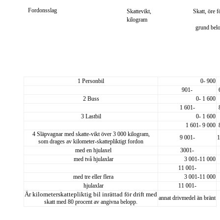
Fordonsslag
Skattevikt,
Skatt, öre 
kilogram
grund belo
1 Personbil
0- 900
901-
2 Buss
0- 1 600
1 601-
3 Lastbil
0- 1 600
1 601- 9 000
4 Släpvagnar med skatte-
vikt över 3 000 kilogram,
9 001-
1
som drages av kilometer-
skattepliktigt fordon
med en hjulaxel
3001-
med två hjulaxlar
3 001-11 000
11 001-
med tre eller flera
3 001-11 000
hjulaxlar
11 001-
Är kilometerskattepliktig bil inrättad för drift med
annat drivmedel än bränt
skatt med 80 procent av angivna belopp.