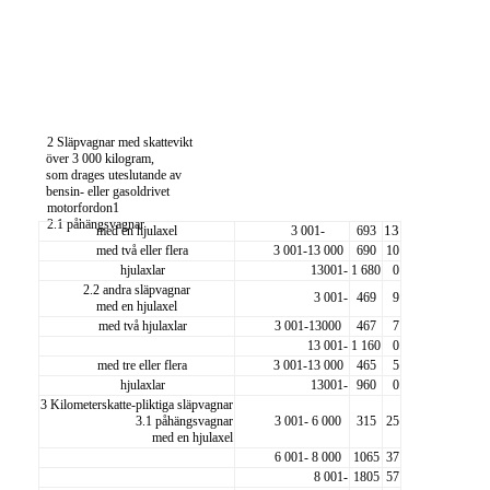
2 Släpvagnar med skattevikt
över 3 000 kilogram,
som drages uteslutande av
bensin- eller gasoldrivet
motorfordon1
2.1 påhängsvagnar
med en hjulaxel
3 001-
693
13
med två eller flera
3 001-13 000
690
10
hjulaxlar
13001-
1 680
0
2.2 andra släpvagnar
3 001-
469
9
med en hjulaxel
med två hjulaxlar
3 001-13000
467
7
13 001-
1 160
0
med tre eller flera
3 001-13 000
465
5
hjulaxlar
13001-
960
0
3 Kilometerskatte-
pliktiga släpvagnar
3.1 påhängsvagnar
3 001- 6 000
315
25
med en hjulaxel
6 001- 8 000
1065
37
8 001-
1805
57