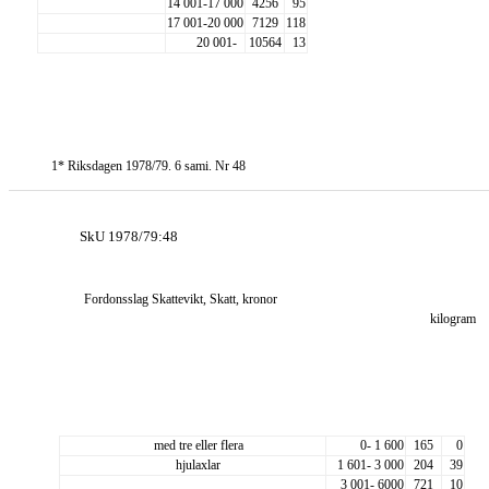
14 001-17 000
4256
95
17 001-20 000
7129
118
20 001-
10564
13
1* Riksdagen 1978/79. 6 sami. Nr 48
SkU 1978/79:48
Fordonsslag Skattevikt, Skatt, kronor
kilogram
med tre eller flera
0- 1 600
165
0
hjulaxlar
1 601- 3 000
204
39
3 001- 6000
721
10