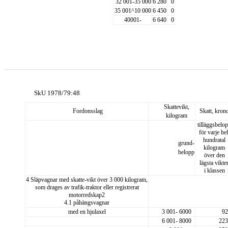
32 001-35 000
6 280
0
35 001^10 000
6 450
0
40001-
6 640
0
SkU 1978/79:48
Skattevikt,
Fordonsslag
Skatt, kron
kilogram
tilläggsbelo
för varje hel
hundratal
grund-
kilogram
belopp
över den
lägsta vikte
i klassen
4 Släpvagnar med skatte-
vikt över 3 000 kilogram,
som drages av trafik-
traktor eller registrerat
motorredskap2
4.1 påhängsvagnar
med en hjulaxel
3 001- 6000
92
6 001- 8000
223