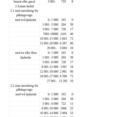
bensin eller gasol
3 001-
719
8
2 Annan lastbil
2.1 med anordning för
påhängsvagn
med två hjulaxlar
0- 1 600
165
0
1 601- 3 000
204
39
3 001- 7 000
728
17
7001-10000
1431
40
10 001-15 000
2 663
72
15 001-20 000
6 287
96
20 001-
11001
10
med tre eller flera
0- 1 600
165
0
hjulaxlar
1 601- 3 000
204
39
3 001- 8 000
728
17
8 001-12 000
1595
34
12 001-18 000
2 981
60
18 001-27 000
6 596
75
27 001-
13 281
10
2.2 utan anordning för
påhängsvagn
med två hjulaxlar
0- 1 600
165
0
1 601- 3 000
204
39
3 001- 6 000
722
11
6 001-10 000
1066
25
10 001-14 000
2 094
53