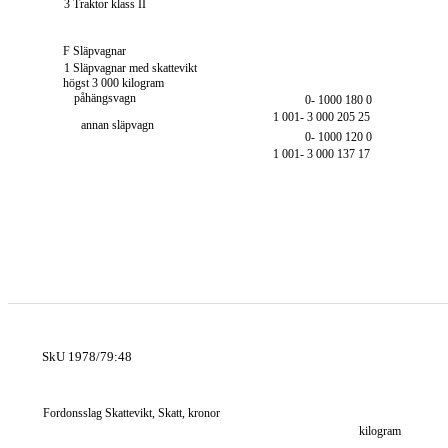
3 Traktor klass II
F Släpvagnar
1 Släpvagnar med skattevikt
högst 3 000 kilogram
påhängsvagn
0- 1000 180 0
1 001- 3 000 205 25
annan släpvagn
0- 1000 120 0
1 001- 3 000 137 17
SkU 1978/79:48
Fordonsslag Skattevikt, Skatt, kronor
kilogram