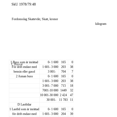
SkU 1978/79:48
Fordonsslag Skattevikt, Skatt, kronor
kilogram
1 Buss som är inrättad
0- 1 600
165
0
C Bussar
För drift endast med
1 601- 3 000
203
38
bensin eller gasol
3 001-
704
7
2 Annan buss
0- 1 600
165
0
1 601- 3 000
203
38
3 001- 7 000
715
18
7001-10 000
1449
32
10 001-30 000
2 424
47
30 001-
11 783
11
D Lastbilar
1 Lastbil som är inrättad
0- 1 600
165
0
för drift endast med
1 601- 3 000
204
39