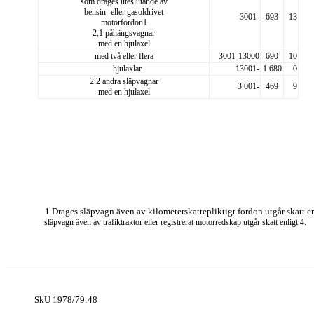
som drages uteslutande av
bensin- eller gasoldrivet
3001-
693
13
motorfordon1
2,1 påhängsvagnar
med en hjulaxel
med två eller flera
3001-13000
690
10
hjulaxlar
13001-
1 680
0
2.2 andra släpvagnar
3 001-
469
9
med en hjulaxel
1 Drages släpvagn även av kilometerskattepliktigt fordon utgår skatt en
släpvagn även av trafiktraktor eller registrerat motorredskap utgår skatt enligt 4.
SkU 1978/79:48