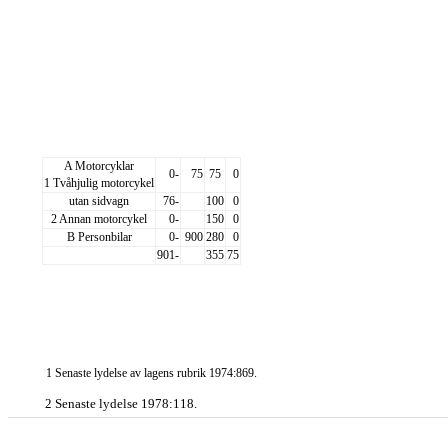
A Motorcyklar
0-
75
75
0
1 Tvåhjulig motorcykel
utan sidvagn
76-
100
0
2 Annan motorcykel
0-
150
0
B Personbilar
0-
900
280
0
901-
355
75
1 Senaste lydelse av lagens rubrik 1974:869.
2 Senaste lydelse 1978:118.