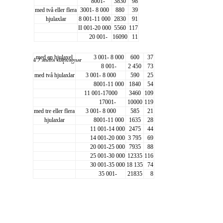
8001-
3830
98
med två eller flera
3001- 8 000
880
39
hjulaxlar
8 001-11 000
2830
91
II 001-20 000
5560
117
20 001-
16090
11
med en hjulaxel
3 001- 8 000
600
37
4.2 andra släpvagnar
8 001-
2 450
73
med två hjulaxlar
3 001- 8 000
590
25
8001-11 000
1840
54
11 001-17000
3460
109
17001-
10000
119
med tre eller flera
3 001- 8 000
585
21
hjulaxlar
8001-11 000
1635
28
11 001-14 000
2475
44
14 001-20 000
3 795
69
20 001-25 000
7935
88
25 001-30 000
12335
116
30 001-35 000
18 135
74
35 001-
21835
8