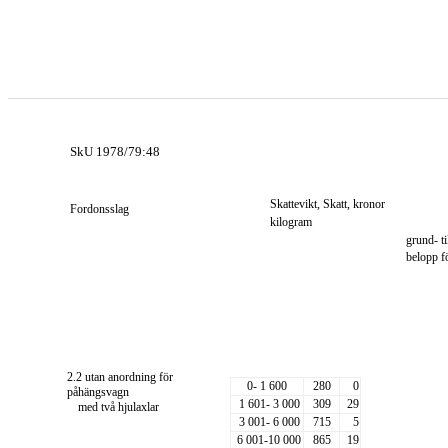
SkU 1978/79:48
Skattevikt, Skatt, kronor
Fordonsslag
kilogram
grund- t
belopp fö
2.2 utan anordning för
0- 1 600
280
0
påhängsvagn
1 601- 3 000
309
29
med två hjulaxlar
3 001- 6 000
715
5
6 001-10 000
865
19