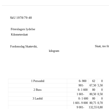
SkU 1978/79:48
Föreslagen lydelse
Kilometerskatt
Skatt, öre f
Fordonsslag Skattevikt,
kilogram
1 Personbil
0- 900
62
0
901-
67,50
5,50
2 Buss
0- 1 600
80
0
1 601-
80,50
0,50
3 Lastbil
0- 1 600
80
0
1 601- 9 000
80,75
0,70
9 001-
132,55
0,80