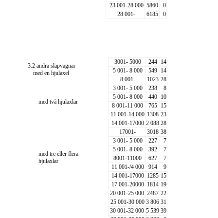
23 001-28 000
5860
0
28 001-
6185
0
3001- 5000
244
14
3.2 andra släpvagnar
5 001- 8 000
549
14
med en hjulaxel
8 001-
1023
28
3 001- 5 000
238
8
5 001- 8 000
440
10
med två hjulaxlar
8 001-11 000
765
15
11 001-14 000
1308
23
14 001-17000
2 088
28
17001-
3018
38
3 001- 5 000
227
7
5 001- 8 000
392
7
med tre eller flera
8001-11000
627
7
hjulaxlar
11 001-/4 000
914
9
14 001-17000
1285
15
17 001-20000
1814
19
20 001-25 000
2487
22
25 001-30 000
3 806
31
30 001-32 000
5 539
39