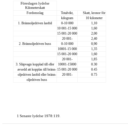
Föreslagen lydelse
Kilometerskatt
Fordonsslag
Totalvikt,
Skatt, kronor för
kilogram
10 kilometer
1. Brännoljedriven lastbil
0-10 000
1,10
10 001-15 000
1,60
15 001-20 000
2,00
20 001-
2,40
2. Brännoljedriven buss
0-10 000
0,90
10001-15 000
1,35
15 001-20 000
1,60
20 001-
1,85
3. Släpvagn kopplad till eller
10001-15000
0.30
avsedd att kopplas till bränn-
15 001-20 000
0.45
oljedriven lastbil eller bränn-
20 001-
0.75
oljedriven buss
1 Senaste lydelse 1978:119.