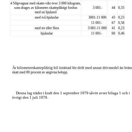
4 Släpvagnar med skatte-
vikt över 3 000 kilogram,
som drages av kilometer-
skattepliktigt fordon
3 001-
44
0,35
med en hjulaxel
med två hjulaxlar
3001-11 000
43
0,23
11 001-
67
0,58
med tre eller flera
3 001-11 000
41
0,23
hjulaxlar
11 001-
60
0,46
Är kilometerskattepliktig bil inrättad för drift med annat drivmedel än brän
skatt med 80 procent av angivna belopp.
Denna lag träder i kraft den 1 september 1979 såvitt avser bilaga 1 och i
övrigt den 1 juli 1979.