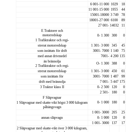
6 001-11 000
1029
18
11 001-15 000
1955
44
15001-18000
3 749
78
18001-27 000
6100
89
27 001-
14032
11
E Traktorer och
motorredskap
0- 1 300
300
0
1 Trafiktraktor och regi-
strerat motorredskap
1 301- 3 000
345
45
som inrättats för drift
3001- 7000
1 140
75
med annat drivmedel
7001-
4 200
135
än brännolja
O- 1 300
388
0
2 Trafiktraktor och regi-
strerat motorredskap
1 301- 3 000
450
61
som inrättats för
3001- 7000
1 487
99
drift med brännolja
7 001-
5 447
175
3 Traktor klass II
0- 2 500
120
0
2 501-
180
0
F Släpvagnar
0- 1 000
180
0
1 Släpvagnar med skatte-
vikt högst 3 000 kilogram
påhängsvagn
1 001- 3000
205
25
annan släpvagn
0- 1 000
120
0
1 001- 3000
137
17
2 Släpvagnar med skatte-
vikt över 3 000 kilogram,