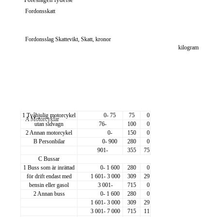
Föreslagen lydelse
Fordonsskatt
Fordonsslag Skattevikt, Skatt, kronor
kilogram
1 Tvåhjulig motorcykel
0- 75
75
0
A Motorcyklar
utan sidvagn
76-
100
0
2 Annan motorcykel
0-
150
0
B Personbilar
0- 900
280
0
901-
355
75
C Bussar
1 Buss som är inrättad
0- 1 600
280
0
för drift endast med
1 601- 3 000
309
29
bensin eller gasol
3 001-
715
0
2 Annan buss
0- 1 600
280
0
1 601- 3 000
309
29
3 001- 7 000
715
11