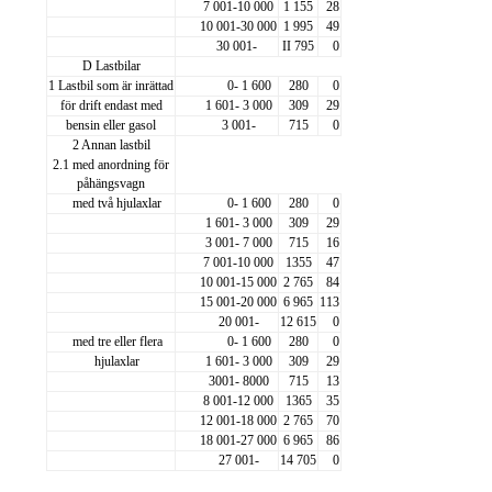
7 001-10 000
1 155
28
10 001-30 000
1 995
49
30 001-
II 795
0
D Lastbilar
1 Lastbil som är inrättad
0- 1 600
280
0
för drift endast med
1 601- 3 000
309
29
bensin eller gasol
3 001-
715
0
2 Annan lastbil
2.1 med anordning för
påhängsvagn
med två hjulaxlar
0- 1 600
280
0
1 601- 3 000
309
29
3 001- 7 000
715
16
7 001-10 000
1355
47
10 001-15 000
2 765
84
15 001-20 000
6 965
113
20 001-
12 615
0
med tre eller flera
0- 1 600
280
0
hjulaxlar
1 601- 3 000
309
29
3001- 8000
715
13
8 001-12 000
1365
35
12 001-18 000
2 765
70
18 001-27 000
6 965
86
27 001-
14 705
0