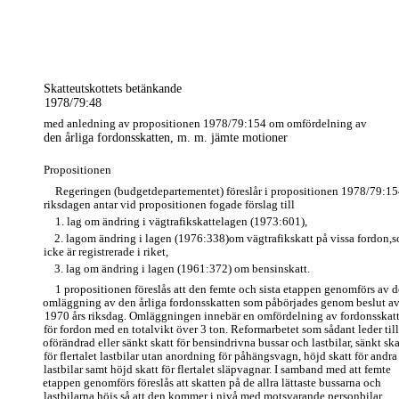
Skatteutskottets betänkande
1978/79:48
med anledning av propositionen 1978/79:154 om omfördelning av
den årliga fordonsskatten, m. m. jämte motioner
Propositionen
Regeringen (budgetdepartementet) föreslår i propositionen 1978/79:15
riksdagen antar vid propositionen fogade förslag till
1. lag om ändring i vägtrafikskattelagen (1973:601),
2. lagom ändring i lagen (1976:338)om vägtrafikskatt på vissa fordon,
icke är registrerade i riket,
3. lag om ändring i lagen (1961:372) om bensinskatt.
1 propositionen föreslås att den femte och sista etappen genomförs av 
omläggning av den årliga fordonsskatten som påbörjades genom beslut a
1970 års riksdag. Omläggningen innebär en omfördelning av fordonsskat
för fordon med en totalvikt över 3 ton. Reformarbetet som sådant leder till
oförändrad eller sänkt skatt för bensindrivna bussar och lastbilar, sänkt ska
för flertalet lastbilar utan anordning för påhängsvagn, höjd skatt för andra
lastbilar samt höjd skatt för flertalet släpvagnar. I samband med att femte
etappen genomförs föreslås att skatten på de allra lättaste bussarna och
lastbilarna höjs så att den kommer i nivå med motsvarande personbilar.