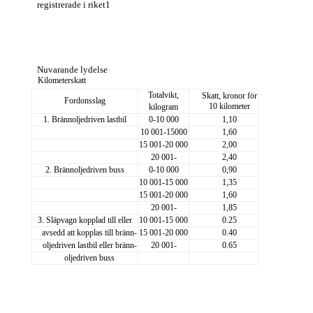
registrerade i riket1
Nuvarande lydelse
Kilometerskatt
Totalvikt,
Skatt, kronor för
Fordonsslag
10 kilometer
kilogram
1. Brännoljedriven lastbil
0-10 000
1,10
10 001-15000
1,60
15 001-20 000
2,00
20 001-
2,40
2. Brännoljedriven buss
0-10 000
0,90
10 001-15 000
1,35
15 001-20 000
1,60
20 001-
1,85
3. Släpvagn kopplad till eller
10 001-15 000
0.25
avsedd att kopplas till bränn-
15 001-20 000
0.40
oljedriven lastbil eller bränn-
20 001-
0.65
oljedriven buss