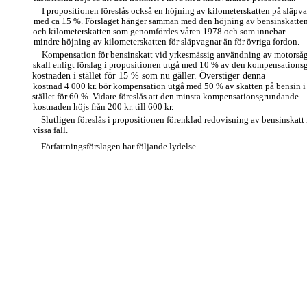
I propositionen föreslås också en höjning av kilometerskatten på släpv
med ca 15 %. Förslaget hänger samman med den höjning av bensinskatte
och kilometerskatten som genomfördes våren 1978 och som innebar
mindre höjning av kilometerskatten för släpvagnar än för övriga fordon.
Kompensation för bensinskatt vid yrkesmässig användning av motorså
skall enligt förslag i propositionen utgå med 10 % av den kompensation
kostnaden i stället för 15 % som nu gäller. Överstiger denna
kostnad 4 000 kr. bör kompensation utgå med 50 % av skatten på bensin i
stället för 60 %. Vidare föreslås att den minsta kompensationsgrundande
kostnaden höjs från 200 kr. till 600 kr.
Slutligen föreslås i propositionen förenklad redovisning av bensinskatt 
vissa fall.
Författningsförslagen har följande lydelse.