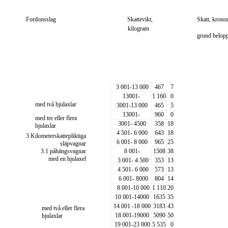
Fordonsslag
Skattevikt,
Skatt, krono
kilogram
grund belopp
3 001-13 000
467
7
13001-
1 160
0
med två hjulaxlar
3001-13 000
465
5
13001-
960
0
med tre eller flera
3001- 4500
358
18
hjulaxlar
4 501- 6 000
643
18
3 Kilometerskattepliktiga
6 001- 8 000
965
25
släpvagnar
3.1 påhängsvagnar
8 001-
1508
38
med en hjulaxel
3 001- 4 500
353
13
4 501- 6 000
573
13
6 001- 8000
804
14
8 001-10 000
1 110
20
10 001-14000
1635
35
14 001 -18 000
3183
43
med två eller flera
18 001-19000
5090
50
hjulaxlar
19 001-23 000
5 535
0