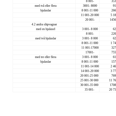
8 001-
353
med två eller flera
3001- 8000
91
hjulaxlar
8 001-11 000
266
11 001-20 000
5 1
20 001-
1456
4.2 andra släpvagnar
med en hjulaxel
3 001- 8 000
62
8 001-
220
med två hjulaxlar
3 001- 8 000
62
8 001-11 000
1 7
11 001-17000
327
17001-
755
med tre eller flera
3 001- 8 000
61
hjulaxlar
8 001-11 000
157
11 001-14 000
2 4
14 001-20 000
3 7
20 001-25 000
769
25 001-30 000
11 7
30 001-35 000
1708
35 001-
20 7