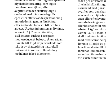
sådan pensionsförsäkring eller sjukeller
sådan pensionsförsäkri
olycksfallsförsäkring, som tagits
olycksfallsförsäkring,
i samband med tjänst, eller
i samband med tjänst, 
avgifter, som den skattskyldige i
avgifter, som den skat
samband med tjänsten erlagt för
samband med tjänsten 
egen eller efterlevandes pensionering
egen eller efterlevan
annorledes än genom försäkring,
annorledes än genom 
eller kostnader för resor till och från
eller kostnader för reso
arbetet. Utgöres inkomsten av livränta,
arbetet. Utgöres inkom
varom i 32 § 2 mom. förmäles,
varom i 32 § 2 mom. f
skall livräntan inräknas i inkomsten
skall livräntan inräkn
med oreducerat belopp. Även sådan
med oreducerat belo
livränta till följd av personskada som
livränta till följd av
icke är av skattepliktig natur skall
icke är av skatteplikti
inräknas i inkomsten. Barnbidrag
inräknas i inkomsten
medräknas icke i inkomsten.
av avdrag för nedsatt
vid existensminimum 