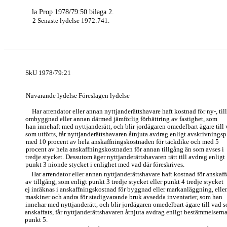
la Prop 1978/79:50 bilaga 2.
2 Senaste lydelse 1972:741.
SkU 1978/79:21
Nuvarande lydelse Föreslagen lydelse
Har arrendator eller annan nyttjanderättshavare haft kostnad för ny-, till
ombyggnad eller annan därmed jämförlig förbättring av fastighet, som
han innehaft med nyttjanderätt, och blir jordägaren omedelbart ägare till
som utförts, får nyttjanderättshavaren åtnjuta avdrag enligt avskrivningsp
med 10 procent av hela anskaffningskostnaden för täckdike och med 5
procent av hela anskaffningskostnaden för annan tillgång än som avses i
tredje stycket. Dessutom äger nyttjanderättshavaren rätt till avdrag enligt
punkt 3 nionde stycket i enlighet med vad där föreskrives.
Har arrendator eller annan nyttjanderättshavare haft kostnad för anskaf
av tillgång, som enligt punkt 3 tredje stycket eller punkt 4 tredje stycket
ej inräknas i anskaffningskostnad för byggnad eller markanläggning, eller
maskiner och andra för stadigvarande bruk avsedda inventarier, som han
innehar med nyttjanderätt, och blir jordägaren omedelbart ägare till vad 
anskaffats, får nyttjanderättshavaren åtnjuta avdrag enligt bestämmelserna
punkt 5.