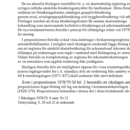
De nu aktuella förslagen innehåller bl. a. en skatterättslig reglering a
nyligen införda särskilda försäkringsskyddet för lantbrukare. Detta för
omfattar tre försäkringsformer, nämligen grupplivförsäkring
genom avtal, avtalsgruppsjukförsäkring och trygghetsförsäkring vid ar
Förslaget innebär att dessa försäkringsformer får samma skattemässiga
behandling som motsvarande kollektiva försäkringar på arbetsmarknad
De nya bestämmelserna föreslås i princip bli tillämpliga redan vid 1979
års taxering.
1 propositionen föreslås också vissa ändringar i beskattningsreglerna
arrendeförhållanden. I enlighet med riksdagens önskemål läggs förslag 
om att reglerna för särskild skatteberäkning för ackumulerad inkomst sk
tillämpas på ersättningar som utgår i samband med förlängning av arren
Vidare föreslås en komplettering av reglerna för inkomstbeskattningen
av en arrendator som uppbär ersättning från jordägaren.
Slutligen föreslås dels att möjligheter öppnas för vissa rennäringsidka
justera ingångsvärdet för s. k. stamdjur, dels att ersättning från sameby e
44 § rennäringslagen (1971:437) skall undantas från mervärdeskatt.
Även i propositionen 1978/79:50 bil. 2 hemställs att riksdagen ant
propositionen fogat förslag till lag om ändring i kommunalskattelagen
(1928:370). Propositionen behandlas i denna del i detta betänkande såv
1 Riksdagen 1978/79. 6 samt. Nr 21
Omtryckning: S. 20 och 21 är omkastade