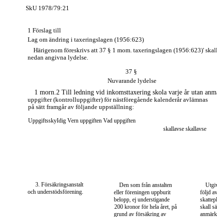
SkU 1978/79:21
1 Förslag till
Lag om ändring i taxeringslagen (1956:623)
Härigenom föreskrivs att 37 § 1 mom. taxeringslagen (1956:623)' skal
nedan angivna lydelse.
37 §
Nuvarande lydelse
1 morn.2 Till ledning vid inkomsttaxering skola varje år utan an
uppgifter (kontrolluppgifter) för nästföregående kalenderår avlämnas
på sätt framgår av följande uppställning:
UppgiftsskyIdig Vern uppgiften Vad uppgiften
skallavse skallavse
3. Försäkringsanstalt
Den som från anstalten
Utgiv
och understödsförening.
eller föreningen uppburit
följd a
belopp, ej understigande
skattep
200 kronor för hela året, på
skall sä
grund av försäkring av
anmärka