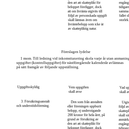
den art att skatteplikt för
engångs
beloppet föreligger, dock
tidigar
att om livränta utgivits till
samma 
följd av personskada uppgift
fallet 
skall lämnas även om
storlek
livräntebelopp som icke är
av skattepliktig natur.
Föreslagen lydelse
1 mom. Till ledning vid inkomsttaxering skola varje år utan anmanin
uppgifter (kontrolluppgifter) för nästföregående kalenderår avlämnas
på sätt framgår av följande uppställning.
Uppgiftsskyldig
Vem uppgiften
Vad up
skall avse
skall a
3. Försäkringsanstalt
Den som från anstalten
Utgiv
och understödsförening.
eller föreningen uppburit
följd a
belopp, ej understigande
skattep
200 kronor för hela året, på
skall sä
grund av försäkring av
anmärka
den art att skatteplikt för
engångs
beloppet föreligger, dock
tidigar