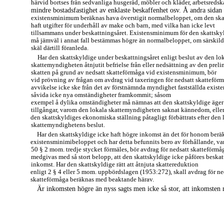
härvid bortses från sedvanliga husgeråd, möbler och kläder, arbetsredsk
mindre bostadsfastighet av enklaste beskaffenhet osv. Å andra sidan
existensminimum beräknas hava överstigit normalbeloppet, om den ska
haft utgifter för underhåll av make och barn, med vilka han icke levt
tillsammans under beskattningsåret. Existensminimum för den skattsky
må jämväl i annat fall bestämmas högre än normalbeloppet, om särskil
skäl därtill föranleda.
Har den skattskyldige under beskattningsåret enligt beslut av den lo
skattemyndigheten åtnjutit befrielse från eller nedsättning av den preli
skatten på grund av nedsatt skatteförmåga vid existensminimum, bör
vid prövning av frågan om avdrag vid taxeringen för nedsatt skatteför
avvikelse icke ske från det av förstnämnda myndighet fastställda exis
såvida icke nya omständigheter framkommit; såsom
exempel å dylika omständigheter må nämnas att den skattskyldige äger
tillgångar, varom den lokala skattemyndigheten saknat kännedom, eller
den skattskyldiges ekonomiska ställning påtagligt förbättrats efter den 
skattemyndighetens beslut.
Har den skattskyldige icke haft högre inkomst än det för honom ber
existensminimibeloppet och har detta befunnits bero av förhållande, va
50 § 2 mom. tredje stycket förmäles, bör avdrag för nedsatt skatteförmå
medgivas med så stort belopp, att den skattskyldige icke påföres beska
inkomst. Har den skattskyldige rätt att åtnjuta skattereduktion
enligt 2 § 4 eller 5 mom. uppbördslagen (1953:272), skall avdrag för ne
skatteförmåga beräknas med beaktande härav.
Är inkomsten högre än nyss sagts men icke så stor, att inkomsten