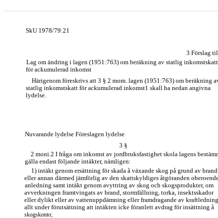
SkU 1978/79:21
3 Förslag til
Lag om ändring i lagen (1951:763) om beräkning av statlig inkomstskatt
för ackumulerad inkomst
Härigenom föreskrivs att 3 § 2 mom. lagen (1951:763) om beräkning a
statlig inkomstskatt för ackumulerad inkomst1 skall ha nedan angivna
lydelse.
Nuvarande lydelse Föreslagen lydelse
3 §
2 moni.2 I fråga om inkomst av jordbruksfastighet skola lagens bestäm
gälla endast följande intäkter, nämligen:
1) intäkt genom ersättning för skada å växande skog på grund av brand
eller annan därmed jämförlig av den skattskyldiges åtgöranden oberoend
anledning samt intäkt genom avyttring av skog och skogsprodukter, om
avverkningen framtvingats av brand, stormfällning, torka, insektsskador
eller dylikt eller av vattenuppdämning eller framdragande av kraftledning
allt under förutsättning att intäkten icke föranlett avdrag för insättning å
skogskonto;