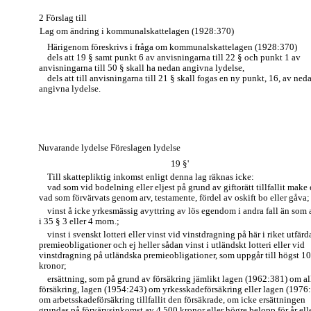
2 Förslag till
Lag om ändring i kommunalskattelagen (1928:370)
Härigenom föreskrivs i fråga om kommunalskattelagen (1928:370)
dels att 19 § samt punkt 6 av anvisningarna till 22 § och punkt 1 av
anvisningarna till 50 § skall ha nedan angivna lydelse,
dels att till anvisningarna till 21 § skall fogas en ny punkt, 16, av ned
angivna lydelse.
Nuvarande lydelse Föreslagen lydelse
19 §'
Till skattepliktig inkomst enligt denna lag räknas icke:
vad som vid bodelning eller eljest på grund av giftorätt tillfallit make 
vad som förvärvats genom arv, testamente, fördel av oskift bo eller gåva;
vinst å icke yrkesmässig avyttring av lös egendom i andra fall än som 
i 35 § 3 eller 4 morn.;
vinst i svenskt lotteri eller vinst vid vinstdragning på här i riket utfär
premieobligationer och ej heller sådan vinst i utländskt lotteri eller vid
vinstdragning på utländska premieobligationer, som uppgår till högst 1
kronor;
ersättning, som på grund av försäkring jämlikt lagen (1962:381) om a
försäkring, lagen (1954:243) om yrkesskadeförsäkring eller lagen (1976
om arbetsskadeförsäkring tillfallit den försäkrade, om icke ersättningen
grundas på förvärvsinkomst av 4 500 kronor eller högre belopp för år ell