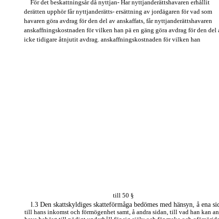
För det beskattningsår då nyttjan- Har nyttjanderättshavaren erhållit
derätten upphör får nyttjanderätts- ersättning av jordägaren för vad som
havaren göra avdrag för den del av anskaffats, får nyttjanderättshavaren
anskaffningskostnaden för vilken han pä en gäng göra avdrag för den del 
icke tidigare åtnjutit avdrag. anskaffningskostnaden för vilken han
till 50 §
l.3 Den skattskyldiges skatteförmåga bedömes med hänsyn, å ena si
till hans inkomst och förmögenhet samt, å andra sidan, till vad han kan an