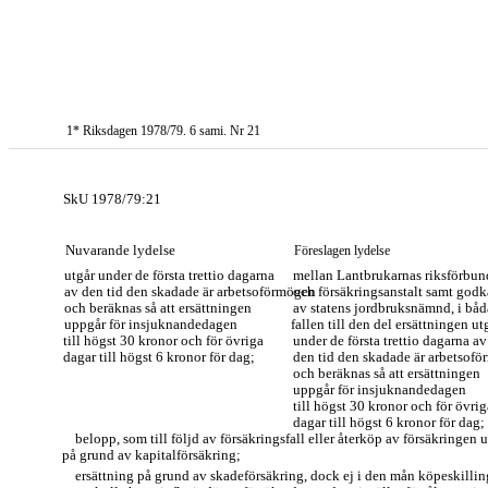
1* Riksdagen 1978/79. 6 sami. Nr 21
SkU 1978/79:21
Nuvarande lydelse
Föreslagen lydelse
utgår under de första trettio dagarna
mellan Lantbrukarnas riksförbun
av den tid den skadade är arbetsoförmögen
och försäkringsanstalt samt godk
och beräknas så att ersättningen
av statens jordbruksnämnd, i båd
uppgår för insjuknandedagen
fallen till den del ersättningen ut
till högst 30 kronor och för övriga
under de första trettio dagarna av
dagar till högst 6 kronor för dag;
den tid den skadade är arbetsof
och beräknas så att ersättningen
uppgår för insjuknandedagen
till högst 30 kronor och för övrig
dagar till högst 6 kronor för dag;
belopp, som till följd av försäkringsfall eller återköp av försäkringen u
på grund av kapitalförsäkring;
ersättning på grund av skadeförsäkring, dock ej i den mån köpeskillin