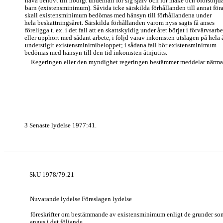
hava behövt till nödigt underhåll för sig själv och för make och oförsörjd
barn (existensminimum). Såvida icke särskilda förhållanden till annat för
skall existensminimum bedömas med hänsyn till förhållandena under
hela beskattningsåret. Särskilda förhållanden varom nyss sagts få anses
föreligga t. ex. i det fall att en skattskyldig under året börjat i förvärvsarb
eller upphört med sådant arbete, i följd varav inkomsten utslagen på hela 
understigit existensminimibeloppet; i sådana fall bör existensminimum
bedömas med hänsyn till den tid inkomsten åtnjutits.
Regeringen eller den myndighet regeringen bestämmer meddelar närma
3 Senaste lydelse 1977:41.
SkU 1978/79:21
Nuvarande lydelse Föreslagen lydelse
föreskrifter om bestämmande av existensminimum enligt de grunder so
anges i det följande.