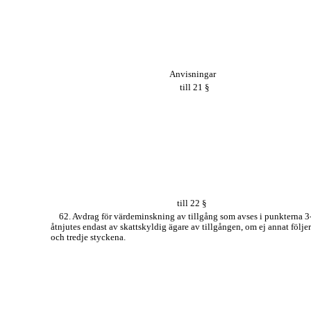
Anvisningar
till 21 §
till 22 §
62. Avdrag för värdeminskning av tillgång som avses i punkterna 3
åtnjutes endast av skattskyldig ägare av tillgången, om ej annat följe
och tredje styckena.