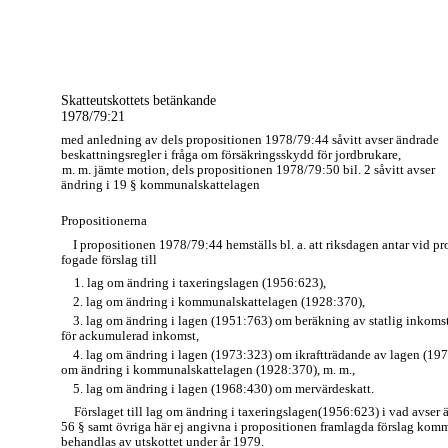
Skatteutskottets betänkande
1978/79:21
med anledning av dels propositionen 1978/79:44 såvitt avser ändrade
beskattningsregler i fråga om försäkringsskydd för jordbrukare,
m. m. jämte motion, dels propositionen 1978/79:50 bil. 2 såvitt avser
ändring i 19 § kommunalskattelagen
Propositionerna
I propositionen 1978/79:44 hemställs bl. a. att riksdagen antar vid p
fogade förslag till
1. lag om ändring i taxeringslagen (1956:623),
2. lag om ändring i kommunalskattelagen (1928:370),
3. lag om ändring i lagen (1951:763) om beräkning av statlig inkoms
för ackumulerad inkomst,
4. lag om ändring i lagen (1973:323) om ikraftträdande av lagen (19
om ändring i kommunalskattelagen (1928:370), m. m.,
5. lag om ändring i lagen (1968:430) om mervärdeskatt.
Förslaget till lag om ändring i taxeringslagen(1956:623) i vad avser 
56 § samt övriga här ej angivna i propositionen framlagda förslag komm
behandlas av utskottet under år 1979.