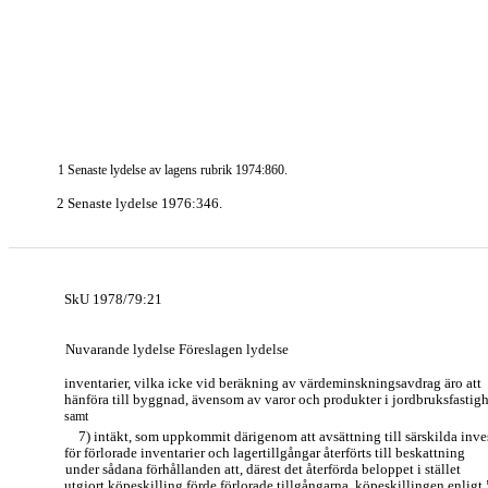
1 Senaste lydelse av lagens rubrik 1974:860.
2 Senaste lydelse 1976:346.
SkU 1978/79:21
Nuvarande lydelse Föreslagen lydelse
inventarier, vilka icke vid beräkning av värdeminskningsavdrag äro att
hänföra till byggnad, ävensom av varor och produkter i jordbruksfastig
samt
7) intäkt, som uppkommit därigenom att avsättning till särskilda inve
för förlorade inventarier och lagertillgångar återförts till beskattning
under sådana förhållanden att, därest det återförda beloppet i stället
utgjort köpeskilling förde förlorade tillgångarna, köpeskillingen enligt 