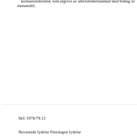
kontantunderstöd, som utgives av arbetslöshetsnämnd med bidrag av
statsmedel;
SkU 1978/79:21
Nuvarande lydelse Föreslagen lydelse