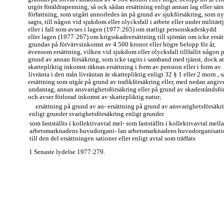
utgör föräldrapenning, så ock sådan ersättning enligt annan lag eller särs
författning, som utgått annorledes än på grund av sjukförsäkring, som ny
sagts, till någon vid sjukdom eller olycksfall i arbete eller under militär
eller i fall som avses i lagen (1977:265) om statligt personskadeskydd
eller lagen (1977:267) om krigsskadeersättning till sjömän om icke ersä
grundas på förvärvsinkomst av 4 500 kronor eller högre belopp för år,
ävensom ersättning, vilken vid sjukdom eller olycksfall tillfallit någon 
grund av annan försäkring, som icke tagits i samband med tjänst, dock att
skattepliktig inkomst räknas ersättning i form av pension eller i form av
livränta i den mån livräntan är skattepliktig enligt 32 § 1 eller 2 morn., 
ersättning som utgår på grund av trafikförsäkring eller, med nedan angiv
undantag, annan ansvarighetsförsäkring eller på grund av skadeståndsfö
och avser förlorad inkomst av skattepliktig natur;
ersättning på grund av an- ersättning på grund av ansvarighetsförsäkr
enligt grunder svarighetsförsäkring enligt grunder
som fastställts i kollektivavtal mel- som fastställts i kollektivavtal mell
arbetsmarknadens huvudorgani- lan arbetsmarknadens huvudorganisati
till den del ersättningen sationer eller enligt avtal som träffats
1 Senaste lydelse 1977:279.