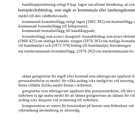
handikappersättning enligt 9 kap. lagen om allmän försäkring, så ock
hemsjukvårdsbidrag, som utgår av kommunala eller landstingskom
medel till den vårdbehövande;
kommunalt bostadstillägg enligt lagen (1962:392) om hustrutillägg 
kommunalt bostadstillägg till folkpension;
kommunalt bostadstillägg till handikappade;
bostadstillägg som avses i kungörel- bostadsbidrag som avses iförord
(1968:425) om statliga bostads- ningen (1976:263) om statliga bostadst
till barnfamiljer och (1973:379) bidrag till barnfamiljer, förordningen
om statskommunala bostadstillägg; (1976:262) om statskommunala bo 
sådan gottgörelse för utgift eller kostnad som arbetsgivare uppburit f
personalstiftelse ur medel, för vilka avdrag icke medgivits vid taxering,
första tillfälle dylika medel finnas i stiftelsen;
gottgörelse som arbetsgivare uppburit från pensionsstiftelse, till den 
stiftelsen ej ägt andra medel för att lämna gottgörelsen än sådana för vi
avdrag icke åtnjutits vid avsättning till stiftelsen;
kompensation av staten för bensinskatt på bensin som förbrukats vid
yrkesmässig användning av motorsåg.