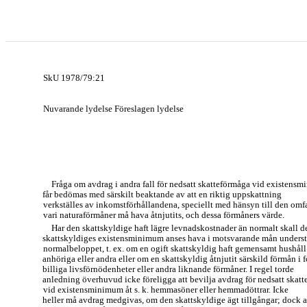
SkU 1978/79:21
Nuvarande lydelse Föreslagen lydelse
Fråga om avdrag i andra fall för nedsatt skatteförmåga vid existens
får bedömas med särskilt beaktande av att en riktig uppskattning
verkställes av inkomstförhållandena, speciellt med hänsyn till den omf
vari naturaförmåner må hava åtnjutits, och dessa förmåners värde.
Har den skattskyldige haft lägre levnadskostnader än normalt skall d
skattskyldiges existensminimum anses hava i motsvarande mån underst
normalbeloppet, t. ex. om en ogift skattskyldig haft gemensamt hushål
anhöriga eller andra eller om en skattskyldig åtnjutit särskild förmån i 
billiga livsförnödenheter eller andra liknande förmåner. I regel torde
anledning överhuvud icke föreligga att bevilja avdrag för nedsatt skat
vid existensminimum åt s. k. hemmasöner eller hemmadöttrar. Icke
heller må avdrag medgivas, om den skattskyldige ägt tillgångar; dock a