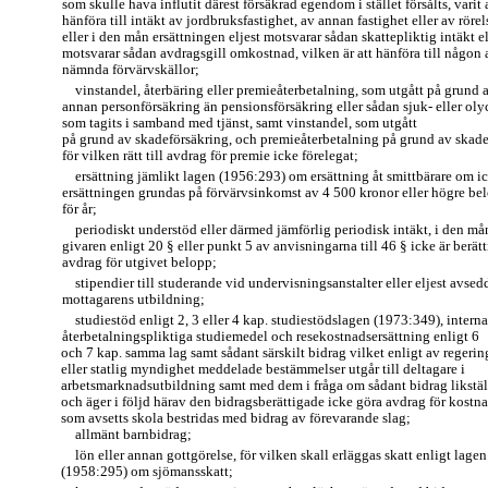
som skulle hava influtit därest försäkrad egendom i stället försålts, varit 
hänföra till intäkt av jordbruksfastighet, av annan fastighet eller av rörel
eller i den mån ersättningen eljest motsvarar sådan skattepliktig intäkt el
motsvarar sådan avdragsgill omkostnad, vilken är att hänföra till någon 
nämnda förvärvskällor;
vinstandel, återbäring eller premieåterbetalning, som utgått på grund 
annan personförsäkring än pensionsförsäkring eller sådan sjuk- eller oly
som tagits i samband med tjänst, samt vinstandel, som utgått
på grund av skadeförsäkring, och premieåterbetalning på grund av skade
för vilken rätt till avdrag för premie icke förelegat;
ersättning jämlikt lagen (1956:293) om ersättning åt smittbärare om i
ersättningen grundas på förvärvsinkomst av 4 500 kronor eller högre be
för år;
periodiskt understöd eller därmed jämförlig periodisk intäkt, i den må
givaren enligt 20 § eller punkt 5 av anvisningarna till 46 § icke är berätt
avdrag för utgivet belopp;
stipendier till studerande vid undervisningsanstalter eller eljest avsed
mottagarens utbildning;
studiestöd enligt 2, 3 eller 4 kap. studiestödslagen (1973:349), interna
återbetalningspliktiga studiemedel och resekostnadsersättning enligt 6
och 7 kap. samma lag samt sådant särskilt bidrag vilket enligt av regeri
eller statlig myndighet meddelade bestämmelser utgår till deltagare i
arbetsmarknadsutbildning samt med dem i fråga om sådant bidrag likstäl
och äger i följd härav den bidragsberättigade icke göra avdrag för kostn
som avsetts skola bestridas med bidrag av förevarande slag;
allmänt barnbidrag;
lön eller annan gottgörelse, för vilken skall erläggas skatt enligt lagen
(1958:295) om sjömansskatt;