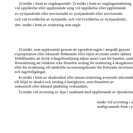
2) intäkt i form av engångsersätt- 2) intäkt i form av engångsersättning
vid upplåtelse eller upphörande ning vid upplåtelse eller upphörande
av nyttjanderätt eller servitutsrätt av nyttjanderätt eller servitutsrätt
och vid överlåtelse av nyttjande- och vid överlåtelse av nyttjanderätt,
rätt; intäkt i form av ersättning som utgår
3) intäkt, som uppkommit genom att egendom tagits i anspråk genom
expropriation eller liknande förfarande eller eljest avyttrats under sådana
förhållanden att dylik tvångsförsäljning måste anses vara för handen, und
förutsättning att intäkten icke föranlett avdrag för insättning å skogskont
eller för avsättning till särskilda investeringsfonder för förlorade inventari
och lagertillgångar;
4) intäkt i form av skadestånd eller annan ersättning avseende inkomstb
till följd av skador och intrång å fastigheten, som föranletts av
industriell eller därmed jämförlig verksamhet;
5) intäkt vid avyttring av djur i samband med upphörande av djurskötse
intäkt vid avyttring i
stadigvarande bruk i j