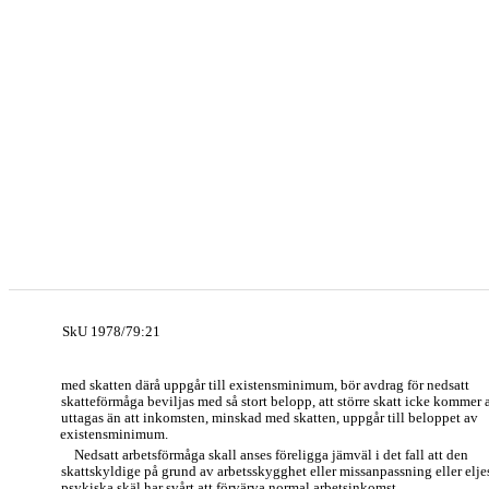
SkU 1978/79:21
med skatten därå uppgår till existensminimum, bör avdrag för nedsatt
skatteförmåga beviljas med så stort belopp, att större skatt icke kommer a
uttagas än att inkomsten, minskad med skatten, uppgår till beloppet av
existensminimum.
Nedsatt arbetsförmåga skall anses föreligga jämväl i det fall att den
skattskyldige på grund av arbetsskygghet eller missanpassning eller elje
psykiska skäl har svårt att förvärva normal arbetsinkomst.