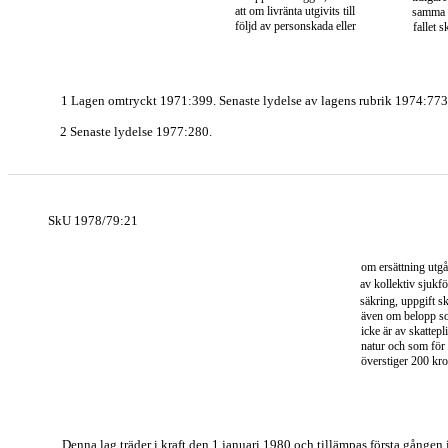
att om livränta utgivits till
samma 
följd av personskada eller
fallet 
1 Lagen omtryckt 1971:399. Senaste lydelse av lagens rubrik 1974:773
2 Senaste lydelse 1977:280.
SkU 1978/79:21
om ersättning utgå
av kollektiv sjukfö
säkring, uppgift s
även om belopp 
icke är av skattepl
natur och som för 
överstiger 200 kro
Denna lag träder i kraft den 1 januari 1980 och tillämpas första gången 