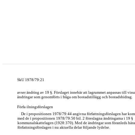
SkU 1978/79:21
avser ändring av 19 §. Förslaget innebär att lagrummet anpassas till viss
ändringar som genomförts i fråga om bostadstillägg och bostadsbidrag.
Förfa ilningsförslagen
De i propositionen 1978/79:44 angivna författningsförslagen har komp
med de i propositionen 1978/79:50 bil. 2 föreslagna ändringarna i 19 §
kommunalskattelagen (1928:370). Med de ändringar som föranleds hära
författningsförslagen i nu aktuella delar följande lydelse.