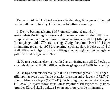
Denna lag träder i kraft två veckor efter den dag, då lagen enligt uppgi
den har utkommit från trycket i Svensk författningssamling.
1. De nya bestämmelserna i 19 § om ersättning på grund av
ansvarighetsförsäkring och om statskommunala bostadsbidrag till vissa
folkpensionärer m. fl. samt punkt 16 av anvisningarna till 21 § tillämpas
första gången vid 1979 års taxering. Övriga bestämmelser i 19 § äger
tillämpning redan vid 1978 års taxering, dock att äldre lydelse av 19 § a
skall tillämpas i fråga om bostadstillägg som har utgått enligt de regler 
gällde intill den 1 januari 1977.
2. De nya bestämmelserna i punkt 6 av anvisningarna till 22 § och pu
av anvisningarna till 50 § tillämpas första gången vid 1980 års taxering.
3. De nya bestämmelserna i punkt 16 av anvisningarna till 21 § äger
tillämpning även beträffande skattskyldig, som enligt lagen (1972:742
ikraftträdande av lagen (1972:741) om ändring i kommunalskattelagen
(1928:370) alltjämt redovisar inkomst av jordbruksfastighet enligt kon
grunder. Därvid skall punkten 1 ovan äga motsvarande tillämpning.