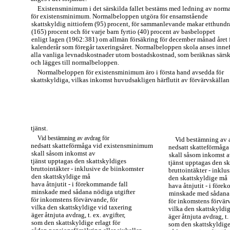
Existensminimum i det särskilda fallet bestäms med ledning av norm
för existensminimum. Normalbeloppen utgöra för ensamstående
skattskyldig nittiofem (95) procent, för sammanlevande makar etthund
(165) procent och för varje barn fyrtio (40) procent av basbeloppet
enligt lagen (1962:381) om allmän försäkring för december månad året 
kalenderår som föregår taxeringsåret. Normalbeloppen skola anses innef
alla vanliga levnadskostnader utom bostadskostnad, som beräknas särsk
och lägges till normalbeloppen.
Normalbeloppen för existensminimum äro i första hand avsedda för
skattskyldiga, vilkas inkomst huvudsakligen härflutit av förvärvskällan
tjänst.
Vid bestämning av avdrag för
Vid bestämning av 
nedsatt skatteförmåga vid existensminimum
nedsatt skatteförmåg
skall såsom inkomst av
skall såsom inkomst 
tjänst upptagas den skattskyldiges
tjänst upptagas den s
bruttointäkter - inklusive de biinkomster
bruttointäkter - inklu
den skattskyldige må
den skattskyldige må
hava åtnjutit - i förekommande fall
hava åtnjutit - i före
minskade med sådana nödiga utgifter
minskade med sådana 
för inkomstens förvärvande, för
för inkomstens förvärv
vilka den skattskyldige vid taxering
vilka den skattskyldig
äger åtnjuta avdrag, t. ex. avgifter,
äger åtnjuta avdrag, t. 
som den skattskyldige erlagt för
som den skattskyldige 