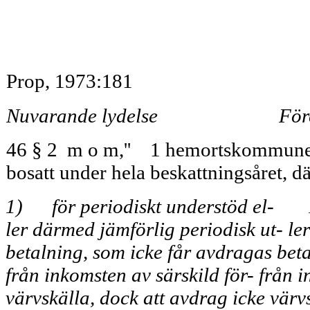
Prop, 1973:181
Nuvarande lydelse
För
46 § 2 m o m,'' 1 hemortskommunen ä
bosatt under hela beskattningsåret, d
1) för periodiskt understöd el-
ler därmed jämförlig periodisk ut- le
betalning, som icke får avdragas bet
från inkomsten av särskild för- från i
värvskälla, dock att avdrag icke värv