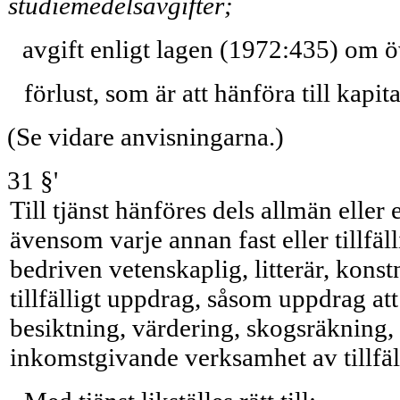
studiemedelsavgifter;
avgift enligt lagen (1972:435) om ö
förlust, som är att hänföra till kapita
(Se vidare anvisningarna.)
31 §'
Till tjänst hänföres dels allmän eller
ävensom varje annan fast eller tillfälli
bedriven vetenskaplig, litterär, kon
tillfälligt uppdrag, såsom uppdrag att
besiktning, värdering, skogs­räknin
inkomstgivande verksamhet av tillfäll