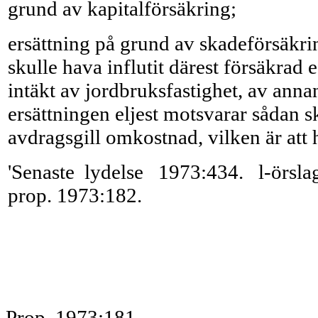
grund av kapitalförsäkring;
ersättning på grund av skadeförsäkrin
skulle hava influtit därest försäkrad eg
intäkt av jordbruksfastighet, av annan
ersättningen eljest motsvarar sådan sk
avdragsgill omkostnad, vilken är att
'Senaste lydelse 1973:434. l-örsla
prop. 1973:182.
Prop. 1973:181