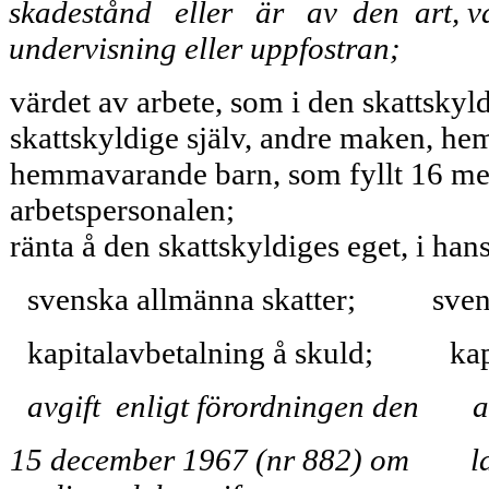
skadestånd eller är av den art, var
undervisning eller upp­fostran;
värdet av arbete, som i den skattskyl
skattskyldige själv, andre maken, he
hemmavarande barn, som fyllt 16 men 
arbetspersonalen;
ränta å den skattskyldiges eget, i ha
svenska allmänna skatter;
sven
kapitalavbetalning å skuld;
kap
avgift enligt förordningen den
a
15 december 1967 (nr 882) om la