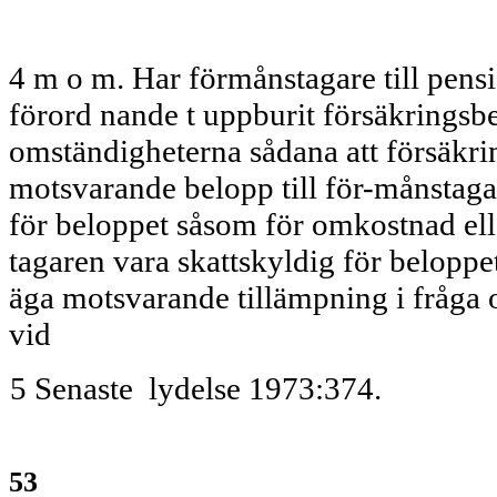
4 m o m. Har förmånstagare till pens
förord nande t upp­burit försäkringsb
om­ständigheterna sådana att försäk­r
motsvarande belopp till för-månstagare
för beloppet såsom för omkostnad elle
tagaren vara skattskyldig för be­loppe
äga motsvarande tillämpning i fråga
vid
5 Senaste lydelse 1973:374.
53