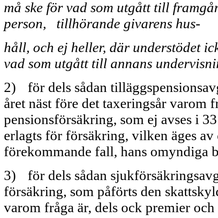
må ske för vad som utgått till framgå
person, tillhörande givarens hus-
håll, och ej heller, där understödet ic
vad som utgått till annans undervis­ni
2)
för dels sådan tilläggspensionsav
året näst före det taxeringsår varom fr
pensionsförsäkring, som ej avses i 33
erlagts för försäkring, vilken äges av 
förekommande fall, hans omyndiga b
3)
för dels sådan sjukförsäkringsavg
försäkring, som påförts den skattskyld
varom fråga är, dels ock premier och 