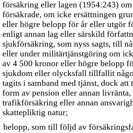
försäkring eller lagen (1954:243) om y
försäkrade, om icke ersättningen gr
eller högre belopp för år eller utgör 
enligt annan lag eller särskild förfat
sjukförsäkring, som nyss sagts, till n
eller under militärtjänstgöring om i
av 4 500 kronor eller högre belopp fö
sjukdom eller olycksfall tillfallit n
tagits i samband med tjänst, dock att t
form av pension eller annan livränta,
trafikförsäkring eller annan ansvarig
skattepliktig natur;
belopp, som till följd av försäkringsf