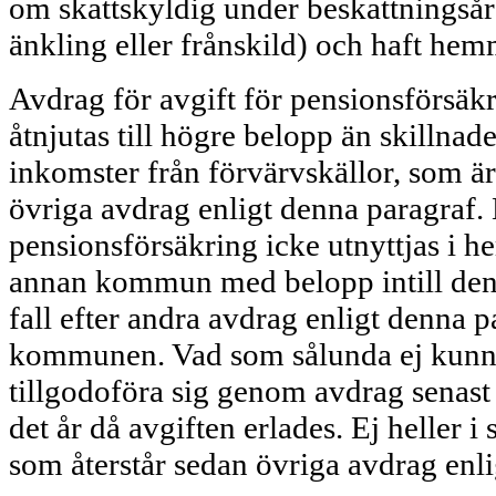
om skattskyldig under beskattningsåre
änkling eller frånskild) och haft he
Avdrag för avgift för pensionsförsäkr
åtnjutas till högre belopp än skilln
inkomster från förvärvskällor, som ä
övriga avdrag enligt denna paragraf. 
pensionsförsäkring icke utnyttjas i 
annan kommun med belopp intill den
fall efter andra avdrag enligt denna p
kommunen. Vad som sålunda ej kunnat
tillgodoföra sig genom avdrag senast v
det år då avgiften erlades. Ej heller i
som återstår sedan övriga avdrag enli