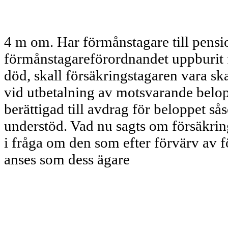
4 m om. Har förmånstagare till pensi
förmånstagareförordnandet upp­burit 
död, skall försäk­ringstagaren vara s
vid utbetalning av motsvarande be­lopp
berättigad till avdrag för beloppet s
understöd. Vad nu sagts om försäkrin
i frå­ga om den som efter förvärv av 
anses som dess ägare